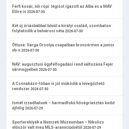
Férfi kosár, női röpi: légióst igazolt az Alba és a MÁV
Előre is
2026-07-30
Két új óriásbábbal bővül a királyi család, szombaton
folytatódik a belvárosi séta
2026-07-30
Öttusa: Varga Orsolya csapatban bronzérmes a junior
vb-n
2026-07-30
NAV: augusztusi ügyfélfogadási rend változása Fejér
vármegyében
2026-07-30
A Csónakázó-tóban is jól működik a levegőztető
rendszer
2026-07-30
Ismét izzadhatunk – harmadfokú hőségriasztás kedd
éjfélig
2026-07-29
Sportereklyék a Nemzeti Múzeumban – Nikolics
először vált meg MLS-aranycipőjétől
2026-07-29