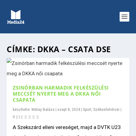
CÍMKE:
DKKA – CSATA DSE
ZSINÓRBAN HARMADIK FELKÉSZÜLÉSI
MECCSÉT NYERTE MEG A DKKA NŐI
CSAPATA
készítette:
Mátay Balázs
|
szept 8, 2024
|
Sport
,
Székesfehérvár
|
0
|
A Szekszárd elleni vereséget, majd a DVTK U23