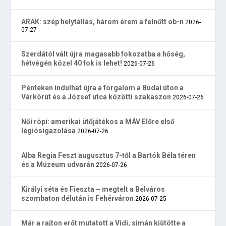
ARAK: szép helytállás, három érem a felnőtt ob-n
2026-
07-27
Szerdától vált újra magasabb fokozatba a hőség,
hétvégén közel 40 fok is lehet!
2026-07-26
Pénteken indulhat újra a forgalom a Budai úton a
Várkörút és a József utca közötti szakaszon
2026-07-26
Női röpi: amerikai ütőjátékos a MÁV Előre első
légiósigazolása
2026-07-26
Alba Regia Feszt augusztus 7-től a Bartók Béla téren
és a Múzeum udvarán
2026-07-26
Királyi séta és Fieszta – megtelt a Belváros
szombaton délután is Fehérváron
2026-07-25
Már a rajton erőt mutatott a Vidi, simán kiütötte a