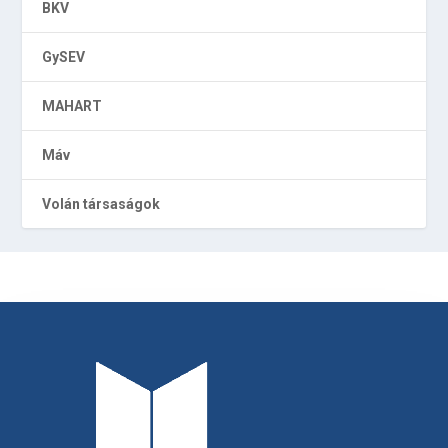
BKV
GySEV
MAHART
Máv
Volán társaságok