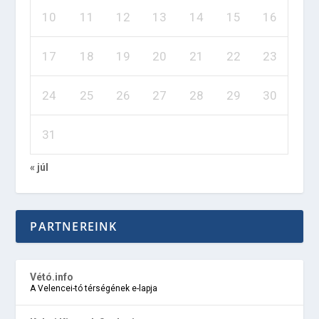
10
11
12
13
14
15
16
17
18
19
20
21
22
23
24
25
26
27
28
29
30
31
« júl
PARTNEREINK
Vétó.info
A Velencei-tó térségének e-lapja