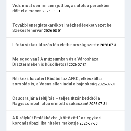
Vidi: most semmi sem jött be, az utolsó percekben
dőlt el a meccs
2026-08-01
További energiatakarékos intézkedéseket vezet be
Székesfehérvár
2026-08-01
I. fokú vízkorlátozás lép életbe országszerte
2026-07-31
Meleged van? A múzeumban és a Városháza
Dísztermében is hűsölhetsz!
2026-07-31
Női kézi: hazatért Kínából az AFKC, elkészült a
sorsolás is, a Vasas ellen indul a bajnokság
2026-07-31
Csúcsra jár a felújítás – teljes útzár keddtől a
Nagyszombati utca érintett szakaszán!
2026-07-31
A Királykút Emlékházba „költözött” az egykori
koronázóbazilika hiteles makettje
2026-07-30