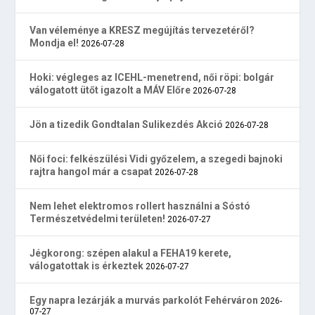
Van véleménye a KRESZ megújítás tervezetéről?
Mondja el!
2026-07-28
Hoki: végleges az ICEHL-menetrend, női röpi: bolgár
válogatott ütőt igazolt a MÁV Előre
2026-07-28
Jön a tizedik Gondtalan Sulikezdés Akció
2026-07-28
Női foci: felkészülési Vidi győzelem, a szegedi bajnoki
rajtra hangol már a csapat
2026-07-28
Nem lehet elektromos rollert használni a Sóstó
Természetvédelmi területen!
2026-07-27
Jégkorong: szépen alakul a FEHA19 kerete,
válogatottak is érkeztek
2026-07-27
Egy napra lezárják a murvás parkolót Fehérváron
2026-
07-27