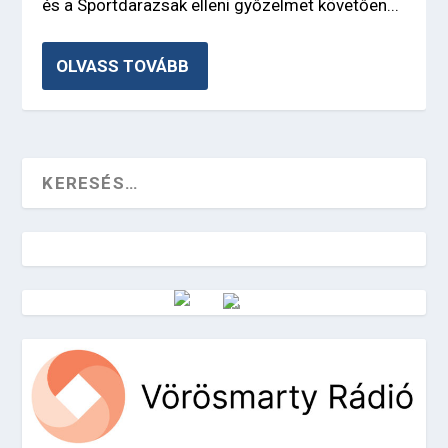
és a Sportdarazsak elleni győzelmet követően...
OLVASS TOVÁBB
Vörösmarty Rádió