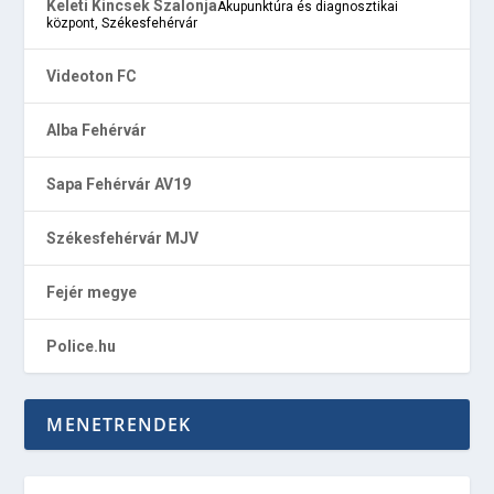
Keleti Kincsek Szalonja
Akupunktúra és diagnosztikai
központ, Székesfehérvár
Videoton FC
Alba Fehérvár
Sapa Fehérvár AV19
Székesfehérvár MJV
Fejér megye
Police.hu
MENETRENDEK