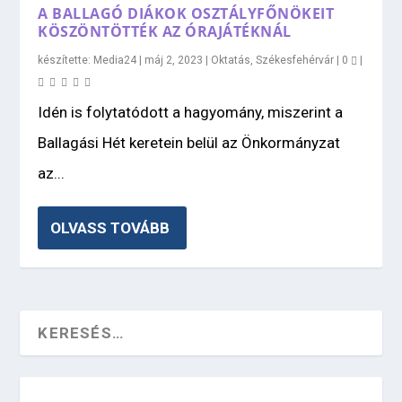
A BALLAGÓ DIÁKOK OSZTÁLYFŐNÖKEIT
KÖSZÖNTÖTTÉK AZ ÓRAJÁTÉKNÁL
készítette:
Media24
|
máj 2, 2023
|
Oktatás
,
Székesfehérvár
|
0
|
Idén is folytatódott a hagyomány, miszerint a
Ballagási Hét keretein belül az Önkormányzat
az...
OLVASS TOVÁBB