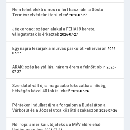
Nem lehet elektromos rollert használni a Sóstó
Természetvédelmi területen!
2026-07-27
Jégkorong: szépen alakul a FEHA19 kerete,
válogatottak is érkeztek
2026-07-27
Egy napra lezárják a murvás parkolót Fehérváron
2026-
07-27
ARAK: szép helytállás, három érem a felnőtt ob-n
2026-
07-27
Szerdától vált újra magasabb fokozatba a hőség,
hétvégén közel 40 fok is lehet!
2026-07-26
Pénteken indulhat újra a forgalom a Budai úton a
Várkörút és a József utca közötti szakaszon
2026-07-26
Női röpi: amerikai ütőjátékos a MÁV Előre első
légiósigazolása
2026-07-26