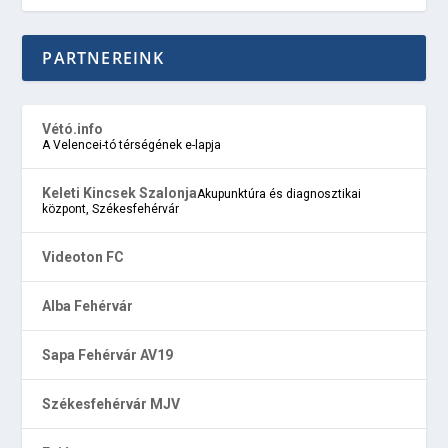
PARTNEREINK
Vétó.info
A Velencei-tó térségének e-lapja
Keleti Kincsek Szalonja
Akupunktúra és diagnosztikai
központ, Székesfehérvár
Videoton FC
Alba Fehérvár
Sapa Fehérvár AV19
Székesfehérvár MJV