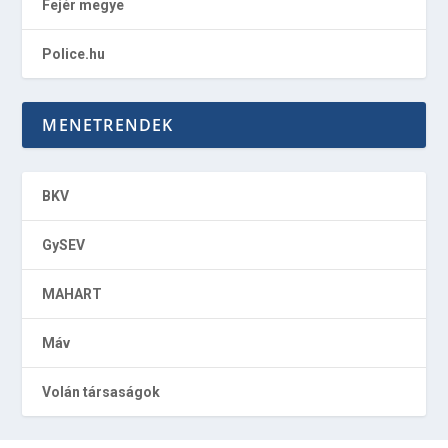
Fejér megye
Police.hu
MENETRENDEK
BKV
GySEV
MAHART
Máv
Volán társaságok