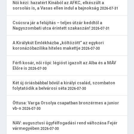
Női kézi: hazatért Kínából az AFKC, elkészült a
sorsolás is, a Vasas ellen indul a bajnokság
2026-07-31
Csúcsra jár a felújítás – teljes útzár keddtől a
Nagyszombati utca érintett szakaszán!
2026-07-31
A Királykút Emlékházba „költözött” az egykori
koronázóbazilika hiteles makettje
2026-07-30
Férfi kosár, női röpi: légióst igazolt az Alba és a MÁV
Előre is
2026-07-30
Két új óriásbábbal bővül a királyi család, szombaton
folytatódik a belvárosi séta
2026-07-30
Öttusa: Varga Orsolya csapatban bronzérmes a junior
vb-n
2026-07-30
NAV: augusztusi ügyfélfogadási rend változása Fejér
vármegyében
2026-07-30