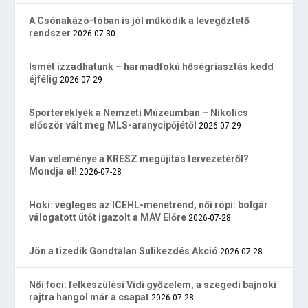
A Csónakázó-tóban is jól működik a levegőztető
rendszer
2026-07-30
Ismét izzadhatunk – harmadfokú hőségriasztás kedd
éjfélig
2026-07-29
Sportereklyék a Nemzeti Múzeumban – Nikolics
először vált meg MLS-aranycipőjétől
2026-07-29
Van véleménye a KRESZ megújítás tervezetéről?
Mondja el!
2026-07-28
Hoki: végleges az ICEHL-menetrend, női röpi: bolgár
válogatott ütőt igazolt a MÁV Előre
2026-07-28
Jön a tizedik Gondtalan Sulikezdés Akció
2026-07-28
Női foci: felkészülési Vidi győzelem, a szegedi bajnoki
rajtra hangol már a csapat
2026-07-28