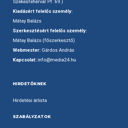
Székesfehérvár Pf: 69.)
Kiadásért felelős személy:
Mátay Balázs
Szerkesztésért felelős személy:
Mátay Balázs (főszerkesztő)
Webmester:
Gárdos András
Kapcsolat:
info@media24.hu
HIRDETŐKNEK
Hirdetési árlista
SZABÁLYZATOK