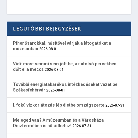
LEGUTÓBBI BEJEGYZÉSEK
Pihenősarokkal, hűsítővel várják a látogatókat a
múzeumban
2026-08-01
Vidi: most semmi sem jött be, az utolsó percekben
dőlt el a meccs
2026-08-01
További energiatakarékos intézkedéseket vezet be
Székesfehérvár
2026-08-01
I. fokú vízkorlátozás lép életbe országszerte
2026-07-31
Meleged van? A múzeumban és a Városháza
Dísztermében is hűsölhetsz!
2026-07-31