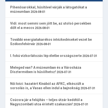
Pihenősarokkal, hűsítővel várják a látogatókat a
múzeumban
2026-08-01
Vidi: most semmi sem jött be, az utolsó percekben
dőlt el a meccs
2026-08-01
További energiatakarékos intézkedéseket vezet be
Székesfehérvár
2026-08-01
I. fokú vízkorlátozás lép életbe országszerte
2026-07-31
Meleged van? A múzeumban és a Városháza
Dísztermében is hűsölhetsz!
2026-07-31
Női kézi: hazatért Kínából az AFKC, elkészült a
sorsolás is, a Vasas ellen indul a bajnokság
2026-07-31
Csúcsra jár a felújítás – teljes útzár keddtől a
Nagyszombati utca érintett szakaszán!
2026-07-31