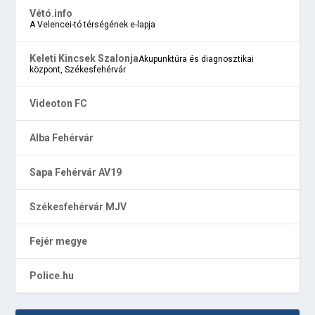
Vétó.info
A Velencei-tó térségének e-lapja
Keleti Kincsek Szalonja
Akupunktúra és diagnosztikai
központ, Székesfehérvár
Videoton FC
Alba Fehérvár
Sapa Fehérvár AV19
Székesfehérvár MJV
Fejér megye
Police.hu