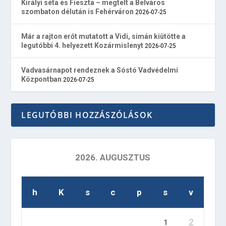
Királyi séta és Fieszta – megtelt a Belváros
szombaton délután is Fehérváron
2026-07-25
Már a rajton erőt mutatott a Vidi, simán kiütötte a
legutóbbi 4. helyezett Kozármislenyt
2026-07-25
Vadvasárnapot rendeznek a Sóstó Vadvédelmi
Központban
2026-07-25
LEGUTÓBBI HOZZÁSZÓLÁSOK
2026. AUGUSZTUS
h
K
s
c
p
s
v
2
1