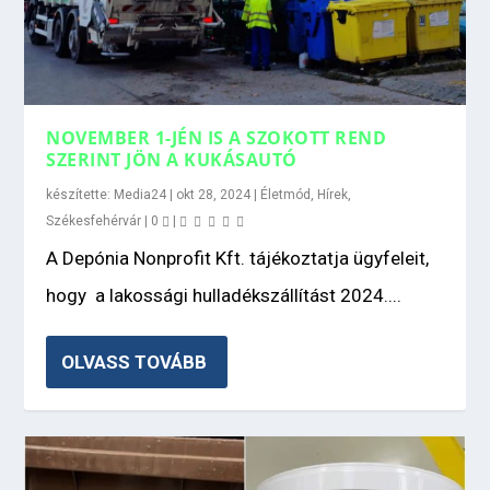
NOVEMBER 1-JÉN IS A SZOKOTT REND
SZERINT JÖN A KUKÁSAUTÓ
készítette:
Media24
|
okt 28, 2024
|
Életmód
,
Hírek
,
Székesfehérvár
|
0
|
A Depónia Nonprofit Kft. tájékoztatja ügyfeleit,
hogy a lakossági hulladékszállítást 2024....
OLVASS TOVÁBB