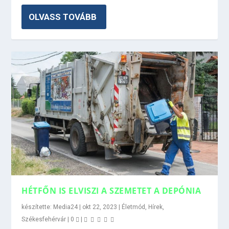
OLVASS TOVÁBB
HÉTFŐN IS ELVISZI A SZEMETET A DEPÓNIA
készítette:
Media24
|
okt 22, 2023
|
Életmód
,
Hírek
,
Székesfehérvár
|
0
|