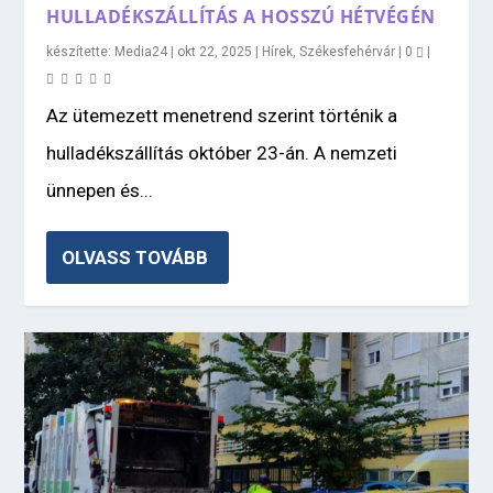
HULLADÉKSZÁLLÍTÁS A HOSSZÚ HÉTVÉGÉN
készítette:
Media24
|
okt 22, 2025
|
Hírek
,
Székesfehérvár
|
0
|
Az ütemezett menetrend szerint történik a
hulladékszállítás október 23-án. A nemzeti
ünnepen és...
OLVASS TOVÁBB