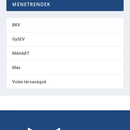
MENETRENDEK
BKV
GySEV
MAHART
Máv
Volán társaságok