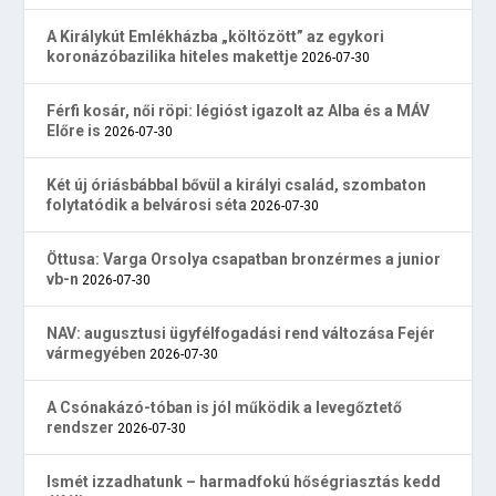
A Királykút Emlékházba „költözött” az egykori
koronázóbazilika hiteles makettje
2026-07-30
Férfi kosár, női röpi: légióst igazolt az Alba és a MÁV
Előre is
2026-07-30
Két új óriásbábbal bővül a királyi család, szombaton
folytatódik a belvárosi séta
2026-07-30
Öttusa: Varga Orsolya csapatban bronzérmes a junior
vb-n
2026-07-30
NAV: augusztusi ügyfélfogadási rend változása Fejér
vármegyében
2026-07-30
A Csónakázó-tóban is jól működik a levegőztető
rendszer
2026-07-30
Ismét izzadhatunk – harmadfokú hőségriasztás kedd