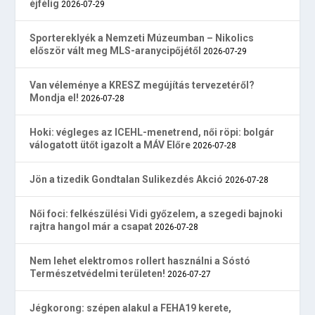
éjfélig
2026-07-29
Sportereklyék a Nemzeti Múzeumban – Nikolics
először vált meg MLS-aranycipőjétől
2026-07-29
Van véleménye a KRESZ megújítás tervezetéről?
Mondja el!
2026-07-28
Hoki: végleges az ICEHL-menetrend, női röpi: bolgár
válogatott ütőt igazolt a MÁV Előre
2026-07-28
Jön a tizedik Gondtalan Sulikezdés Akció
2026-07-28
Női foci: felkészülési Vidi győzelem, a szegedi bajnoki
rajtra hangol már a csapat
2026-07-28
Nem lehet elektromos rollert használni a Sóstó
Természetvédelmi területen!
2026-07-27
Jégkorong: szépen alakul a FEHA19 kerete,