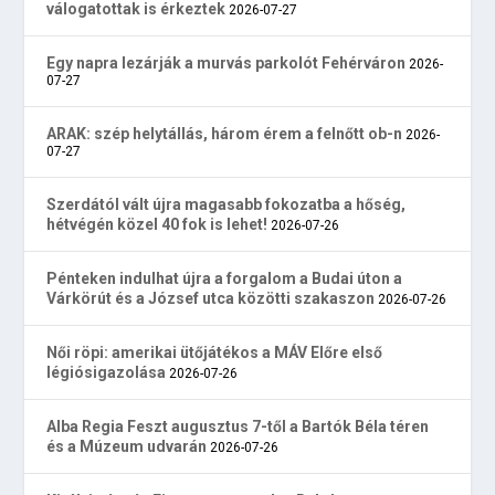
válogatottak is érkeztek
2026-07-27
Egy napra lezárják a murvás parkolót Fehérváron
2026-
07-27
ARAK: szép helytállás, három érem a felnőtt ob-n
2026-
07-27
Szerdától vált újra magasabb fokozatba a hőség,
hétvégén közel 40 fok is lehet!
2026-07-26
Pénteken indulhat újra a forgalom a Budai úton a
Várkörút és a József utca közötti szakaszon
2026-07-26
Női röpi: amerikai ütőjátékos a MÁV Előre első
légiósigazolása
2026-07-26
Alba Regia Feszt augusztus 7-től a Bartók Béla téren
és a Múzeum udvarán
2026-07-26