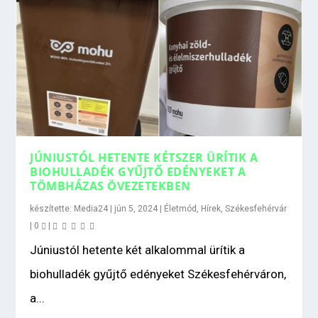
JÚNIUSTÓL HETENTE KÉTSZER ÜRÍTIK A
BIOHULLADÉK GYŰJTŐ EDÉNYEKET A
TÖMBHÁZAS ÖVEZETEKBEN
készítette:
Media24
|
jún 5, 2024
|
Életmód
,
Hírek
,
Székesfehérvár
|
0
|
Júniustól hetente két alkalommal ürítik a
biohulladék gyűjtő edényeket Székesfehérváron,
a...