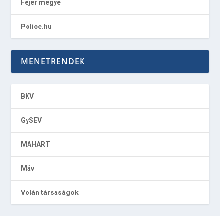
Fejér megye
Police.hu
MENETRENDEK
BKV
GySEV
MAHART
Máv
Volán társaságok