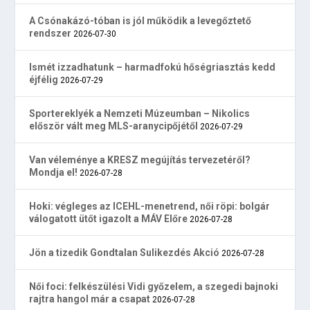
A Csónakázó-tóban is jól működik a levegőztető
rendszer
2026-07-30
Ismét izzadhatunk – harmadfokú hőségriasztás kedd
éjfélig
2026-07-29
Sportereklyék a Nemzeti Múzeumban – Nikolics
először vált meg MLS-aranycipőjétől
2026-07-29
Van véleménye a KRESZ megújítás tervezetéről?
Mondja el!
2026-07-28
Hoki: végleges az ICEHL-menetrend, női röpi: bolgár
válogatott ütőt igazolt a MÁV Előre
2026-07-28
Jön a tizedik Gondtalan Sulikezdés Akció
2026-07-28
Női foci: felkészülési Vidi győzelem, a szegedi bajnoki
rajtra hangol már a csapat
2026-07-28