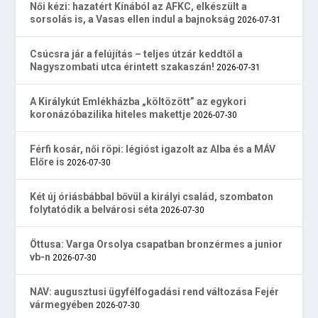
Női kézi: hazatért Kínából az AFKC, elkészült a
sorsolás is, a Vasas ellen indul a bajnokság
2026-07-31
Csúcsra jár a felújítás – teljes útzár keddtől a
Nagyszombati utca érintett szakaszán!
2026-07-31
A Királykút Emlékházba „költözött” az egykori
koronázóbazilika hiteles makettje
2026-07-30
Férfi kosár, női röpi: légióst igazolt az Alba és a MÁV
Előre is
2026-07-30
Két új óriásbábbal bővül a királyi család, szombaton
folytatódik a belvárosi séta
2026-07-30
Öttusa: Varga Orsolya csapatban bronzérmes a junior
vb-n
2026-07-30
NAV: augusztusi ügyfélfogadási rend változása Fejér
vármegyében
2026-07-30