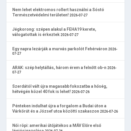
Nem lehet elektromos rollert használni a Sóstó
Természetvédelmi területen!
2026-07-27
Jégkorong: szépen alakul a FEHA19 kerete,
válogatottak is érkeztek
2026-07-27
Egy napra lezárják a murvás parkolót Fehérváron
2026-
07-27
ARAK: szép helytállás, három érem a felnőtt ob-n
2026-
07-27
Szerdától vált újra magasabb fokozatba a hőség,
hétvégén közel 40 fok is lehet!
2026-07-26
Pénteken indulhat újra a forgalom a Budai úton a
Várkörút és a József utca közötti szakaszon
2026-07-26
Női röpi: amerikai ütőjátékos a MÁV Előre első
légiósigazolása
2026-07-26