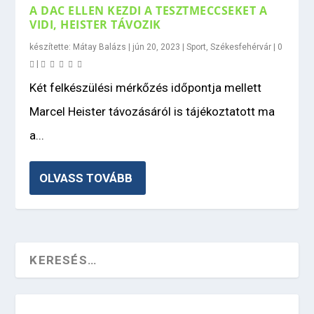
A DAC ELLEN KEZDI A TESZTMECCSEKET A
VIDI, HEISTER TÁVOZIK
készítette:
Mátay Balázs
|
jún 20, 2023
|
Sport
,
Székesfehérvár
|
0
|
Két felkészülési mérkőzés időpontja mellett
Marcel Heister távozásáról is tájékoztatott ma
a...
OLVASS TOVÁBB