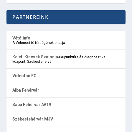
PARTNEREINK
Vétó.info
A Velencei-tó térségének e-lapja
Keleti Kincsek Szalonja
Akupunktúra és diagnosztikai
központ, Székesfehérvár
Videoton FC
Alba Fehérvár
Sapa Fehérvár AV19
Székesfehérvár MJV