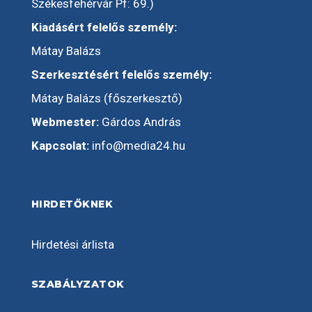
Székesfehérvár Pf: 69.)
Kiadásért felelős személy:
Mátay Balázs
Szerkesztésért felelős személy:
Mátay Balázs (főszerkesztő)
Webmester:
Gárdos András
Kapcsolat:
info@media24.hu
HIRDETŐKNEK
Hirdetési árlista
SZABÁLYZATOK