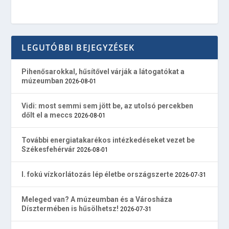
LEGUTÓBBI BEJEGYZÉSEK
Pihenősarokkal, hűsítővel várják a látogatókat a
múzeumban
2026-08-01
Vidi: most semmi sem jött be, az utolsó percekben
dőlt el a meccs
2026-08-01
További energiatakarékos intézkedéseket vezet be
Székesfehérvár
2026-08-01
I. fokú vízkorlátozás lép életbe országszerte
2026-07-31
Meleged van? A múzeumban és a Városháza
Dísztermében is hűsölhetsz!
2026-07-31