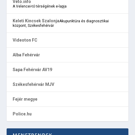
Vétó.info
A Velencei-tó térségének e-lapja
Keleti Kincsek Szalonja
Akupunktúra és diagnosztikai
központ, Székesfehérvár
Videoton FC
Alba Fehérvár
Sapa Fehérvár AV19
Székesfehérvár MJV
Fejér megye
Police.hu