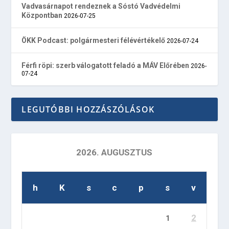
Vadvasárnapot rendeznek a Sóstó Vadvédelmi
Központban
2026-07-25
ÖKK Podcast: polgármesteri félévértékelő
2026-07-24
Férfi röpi: szerb válogatott feladó a MÁV Előrében
2026-
07-24
LEGUTÓBBI HOZZÁSZÓLÁSOK
2026. AUGUSZTUS
h
K
s
c
p
s
v
2
1