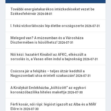
További energiatakarékos intézkedéseket vezet be
Székesfehérvár
2026-08-01
I. fokú vízkorlátozás lép életbe országszerte
2026-07-31
Meleged van? A múzeumban és a Városháza
Dísztermében is hűsölhetsz!
2026-07-31
Női kézi: hazatért Kínából az AFKC, elkészült a
sorsolás is, a Vasas ellen indul a bajnokság
2026-07-31
Csúcsra jár a felújítás – teljes útzár keddtől a
Nagyszombati utca érintett szakaszán!
2026-07-31
A Királykút Emlékházba „költözött” az egykori
koronázóbazilika hiteles makettje
2026-07-30
Férfi kosár, női röpi: légióst igazolt az Alba és a MÁV
Előre is
2026-07-30