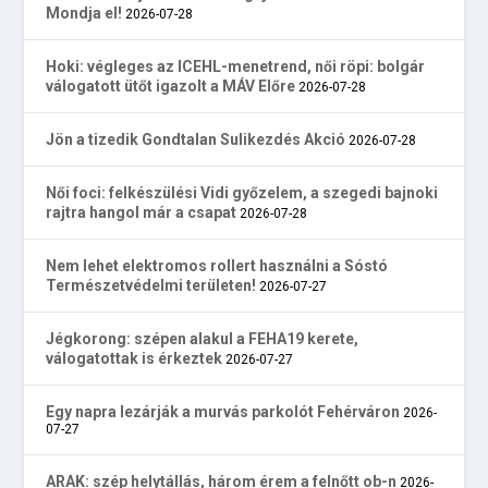
Mondja el!
2026-07-28
Hoki: végleges az ICEHL-menetrend, női röpi: bolgár
válogatott ütőt igazolt a MÁV Előre
2026-07-28
Jön a tizedik Gondtalan Sulikezdés Akció
2026-07-28
Női foci: felkészülési Vidi győzelem, a szegedi bajnoki
rajtra hangol már a csapat
2026-07-28
Nem lehet elektromos rollert használni a Sóstó
Természetvédelmi területen!
2026-07-27
Jégkorong: szépen alakul a FEHA19 kerete,
válogatottak is érkeztek
2026-07-27
Egy napra lezárják a murvás parkolót Fehérváron
2026-
07-27
ARAK: szép helytállás, három érem a felnőtt ob-n
2026-