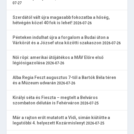
07-27
Szerdától vált újra magasabb fokozatba a hőség,
hétvégén közel 40 fok is lehet!
2026-07-26
Pénteken indulhat újra a forgalom a Budai úton a
Várkörút és a József utca közötti szakaszon
2026-07-26
Női röpi: amerikai ütőjátékos a MÁV Előre első
légiósigazolása
2026-07-26
Alba Regia Feszt augusztus 7-től a Bartók Béla téren
és a Múzeum udvarán
2026-07-26
Királyi séta és Fieszta – megtelt a Belváros
szombaton délután is Fehérváron
2026-07-25
Már a rajton erőt mutatott a Vidi, simán kiütötte a
legutóbbi 4. helyezett Kozármislenyt
2026-07-25