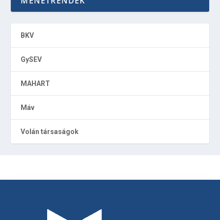
MENETRENDEK
BKV
GySEV
MAHART
Máv
Volán társaságok