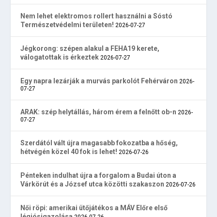
Nem lehet elektromos rollert használni a Sóstó
Természetvédelmi területen!
2026-07-27
Jégkorong: szépen alakul a FEHA19 kerete,
válogatottak is érkeztek
2026-07-27
Egy napra lezárják a murvás parkolót Fehérváron
2026-
07-27
ARAK: szép helytállás, három érem a felnőtt ob-n
2026-
07-27
Szerdától vált újra magasabb fokozatba a hőség,
hétvégén közel 40 fok is lehet!
2026-07-26
Pénteken indulhat újra a forgalom a Budai úton a
Várkörút és a József utca közötti szakaszon
2026-07-26
Női röpi: amerikai ütőjátékos a MÁV Előre első
légiósigazolása
2026-07-26