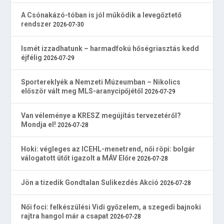
A Csónakázó-tóban is jól működik a levegőztető
rendszer
2026-07-30
Ismét izzadhatunk – harmadfokú hőségriasztás kedd
éjfélig
2026-07-29
Sportereklyék a Nemzeti Múzeumban – Nikolics
először vált meg MLS-aranycipőjétől
2026-07-29
Van véleménye a KRESZ megújítás tervezetéről?
Mondja el!
2026-07-28
Hoki: végleges az ICEHL-menetrend, női röpi: bolgár
válogatott ütőt igazolt a MÁV Előre
2026-07-28
Jön a tizedik Gondtalan Sulikezdés Akció
2026-07-28
Női foci: felkészülési Vidi győzelem, a szegedi bajnoki
rajtra hangol már a csapat
2026-07-28