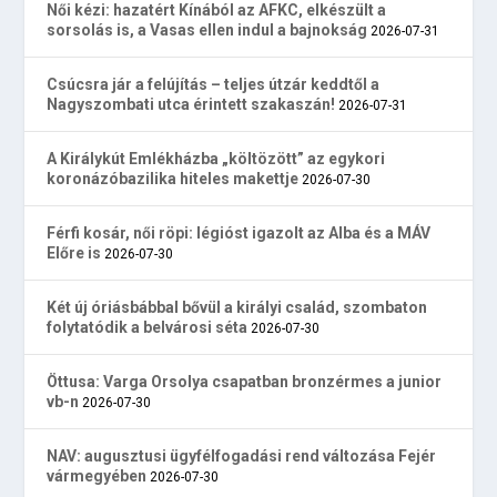
Női kézi: hazatért Kínából az AFKC, elkészült a
sorsolás is, a Vasas ellen indul a bajnokság
2026-07-31
Csúcsra jár a felújítás – teljes útzár keddtől a
Nagyszombati utca érintett szakaszán!
2026-07-31
A Királykút Emlékházba „költözött” az egykori
koronázóbazilika hiteles makettje
2026-07-30
Férfi kosár, női röpi: légióst igazolt az Alba és a MÁV
Előre is
2026-07-30
Két új óriásbábbal bővül a királyi család, szombaton
folytatódik a belvárosi séta
2026-07-30
Öttusa: Varga Orsolya csapatban bronzérmes a junior
vb-n
2026-07-30
NAV: augusztusi ügyfélfogadási rend változása Fejér
vármegyében
2026-07-30