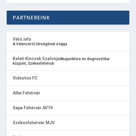
PARTNEREINK
Vétó.info
A Velencei-tó térségének e-lapja
Keleti Kincsek Szalonja
Akupunktúra és diagnosztikai
központ, Székesfehérvár
Videoton FC
Alba Fehérvár
Sapa Fehérvár AV19
Székesfehérvár MJV