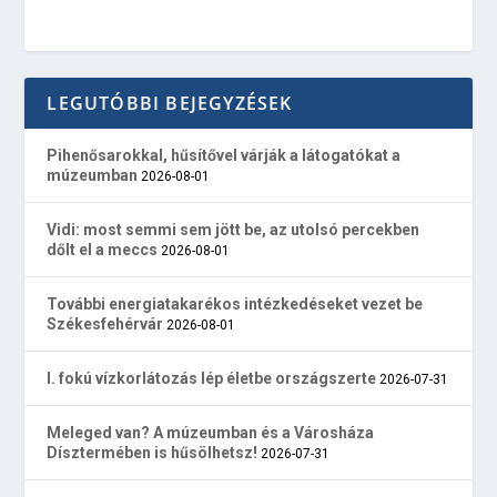
LEGUTÓBBI BEJEGYZÉSEK
Pihenősarokkal, hűsítővel várják a látogatókat a
múzeumban
2026-08-01
Vidi: most semmi sem jött be, az utolsó percekben
dőlt el a meccs
2026-08-01
További energiatakarékos intézkedéseket vezet be
Székesfehérvár
2026-08-01
I. fokú vízkorlátozás lép életbe országszerte
2026-07-31
Meleged van? A múzeumban és a Városháza
Dísztermében is hűsölhetsz!
2026-07-31