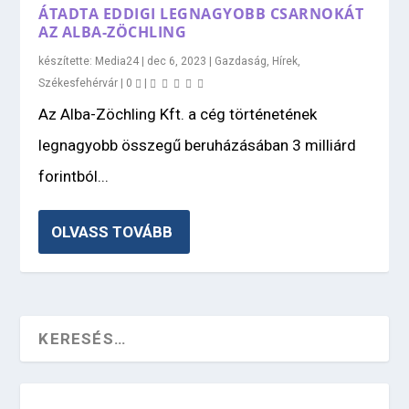
ÁTADTA EDDIGI LEGNAGYOBB CSARNOKÁT
AZ ALBA-ZÖCHLING
készítette:
Media24
|
dec 6, 2023
|
Gazdaság
,
Hírek
,
Székesfehérvár
|
0
|
Az Alba-Zöchling Kft. a cég történetének
legnagyobb összegű beruházásában 3 milliárd
forintból...
OLVASS TOVÁBB