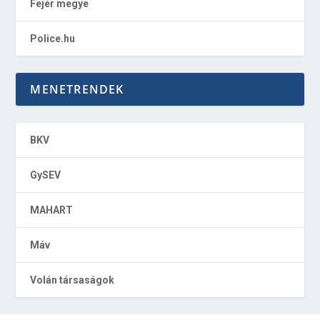
Fejér megye
Police.hu
MENETRENDEK
BKV
GySEV
MAHART
Máv
Volán társaságok