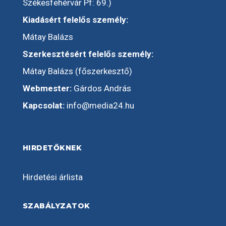
Székesfehérvár Pf: 69.)
Kiadásért felelős személy:
Mátay Balázs
Szerkesztésért felelős személy:
Mátay Balázs (főszerkesztő)
Webmester:
Gárdos András
Kapcsolat:
info@media24.hu
HIRDETŐKNEK
Hirdetési árlista
SZABÁLYZATOK