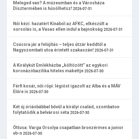
Meleged van? A múzeumban és a Városháza
Dísztermében is hűsölhetsz!
2026-07-31
Női kézi: hazatért Kínából az AFKC, elkészült a
sorsolás is, a Vasas ellen indul a bajnokság
2026-07-31
Csúcsra jár a felújítás – teljes útzár keddtől a
Nagyszombati utca érintett szakaszán!
2026-07-31
A Királykút Emlékházba „költözött” az egykori
koronázóbazilika hiteles makettje
2026-07-30
Férfi kosár, női röpi: légióst igazolt az Alba és a MÁV
Előre is
2026-07-30
Két új óriásbábbal bővül a királyi család, szombaton
folytatódik a belvárosi séta
2026-07-30
Öttusa: Varga Orsolya csapatban bronzérmes a junior
vb-n
2026-07-30