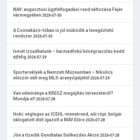
NAV: augusztusi ügyfélfogadási rend változása Fejér
vármegyében
2026-07-30
A Csónakázó-tóban is jól működik a levegőztető
rendszer
2026-07-30
Ismét izzadhatunk – harmadfokú hőségriasztás kedd
éjfélig
2026-07-29
Sportereklyék a Nemzeti Múzeumban – Nikolics
először vált meg MLS-aranycipőjétől
2026-07-29
Van véleménye a KRESZ megújítás tervezetéről?
Mondja el!
2026-07-28
Hoki: végleges az ICEHL-menetrend, női röpi: bolgár
válogatott ütőt igazolt a MÁV Előre
2026-07-28
Jön a tizedik Gondtalan Sulikezdés Akció
2026-07-28