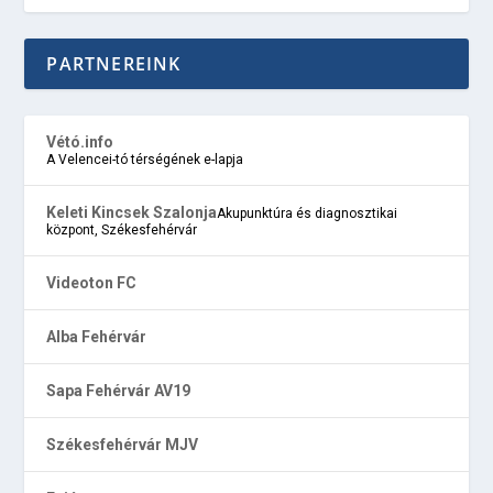
PARTNEREINK
Vétó.info
A Velencei-tó térségének e-lapja
Keleti Kincsek Szalonja
Akupunktúra és diagnosztikai
központ, Székesfehérvár
Videoton FC
Alba Fehérvár
Sapa Fehérvár AV19
Székesfehérvár MJV