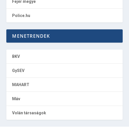
Fejér megye
Police.hu
MENETRENDEK
BKV
GySEV
MAHART
Máv
Volán társaságok