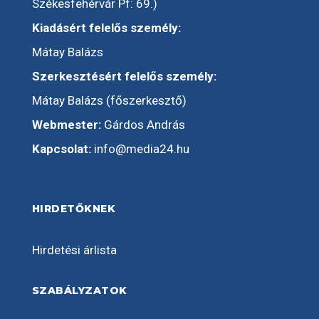
Székesfehérvár Pf: 69.)
Kiadásért felelős személy:
Mátay Balázs
Szerkesztésért felelős személy:
Mátay Balázs (főszerkesztő)
Webmester:
Gárdos András
Kapcsolat:
info@media24.hu
HIRDETŐKNEK
Hirdetési árlista
SZABÁLYZATOK