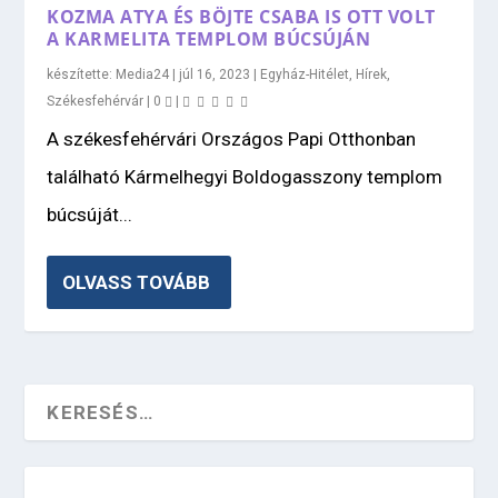
KOZMA ATYA ÉS BÖJTE CSABA IS OTT VOLT
A KARMELITA TEMPLOM BÚCSÚJÁN
készítette:
Media24
|
júl 16, 2023
|
Egyház-Hitélet
,
Hírek
,
Székesfehérvár
|
0
|
A székesfehérvári Országos Papi Otthonban
található Kármelhegyi Boldogasszony templom
búcsúját...
OLVASS TOVÁBB