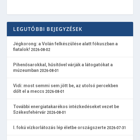
LEGUTÓBBI BEJEGYZÉSEK
Jégkorong: a Volán felkészülése alatt fókuszban a
fiatalok!
2026-08-02
Pihenősarokkal, hűsítővel várják a látogatókat a
múzeumban
2026-08-01
Vidi: most semmi sem jött be, az utolsó percekben
dőlt el a meccs
2026-08-01
További energiatakarékos intézkedéseket vezet be
Székesfehérvár
2026-08-01
I. fokú vízkorlátozás lép életbe országszerte
2026-07-31