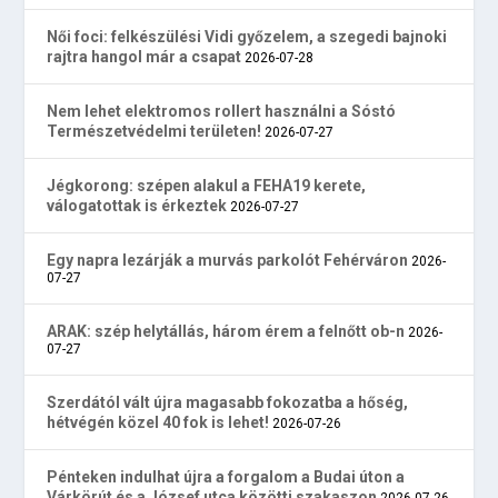
Női foci: felkészülési Vidi győzelem, a szegedi bajnoki
rajtra hangol már a csapat
2026-07-28
Nem lehet elektromos rollert használni a Sóstó
Természetvédelmi területen!
2026-07-27
Jégkorong: szépen alakul a FEHA19 kerete,
válogatottak is érkeztek
2026-07-27
Egy napra lezárják a murvás parkolót Fehérváron
2026-
07-27
ARAK: szép helytállás, három érem a felnőtt ob-n
2026-
07-27
Szerdától vált újra magasabb fokozatba a hőség,
hétvégén közel 40 fok is lehet!
2026-07-26
Pénteken indulhat újra a forgalom a Budai úton a
Várkörút és a József utca közötti szakaszon
2026-07-26