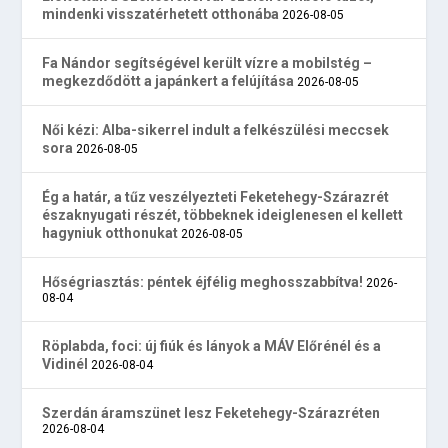
mindenki visszatérhetett otthonába
2026-08-05
Fa Nándor segítségével került vízre a mobilstég –
megkezdődött a japánkert a felújítása
2026-08-05
Női kézi: Alba-sikerrel indult a felkészülési meccsek
sora
2026-08-05
Ég a határ, a tűz veszélyezteti Feketehegy-Szárazrét
északnyugati részét, többeknek ideiglenesen el kellett
hagyniuk otthonukat
2026-08-05
Hőségriasztás: péntek éjfélig meghosszabbítva!
2026-
08-04
Röplabda, foci: új fiúk és lányok a MÁV Előrénél és a
Vidinél
2026-08-04
Szerdán áramszünet lesz Feketehegy-Szárazréten
2026-08-04