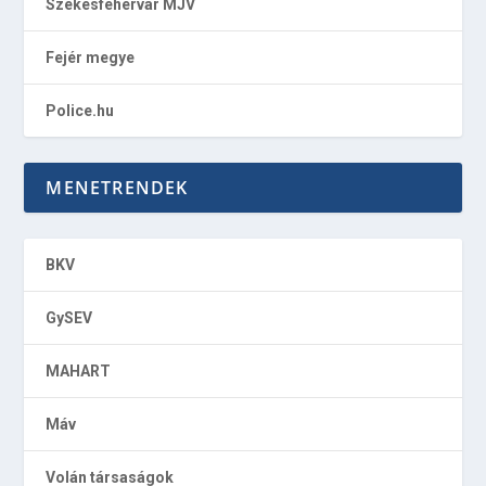
Székesfehérvár MJV
Fejér megye
Police.hu
MENETRENDEK
BKV
GySEV
MAHART
Máv
Volán társaságok