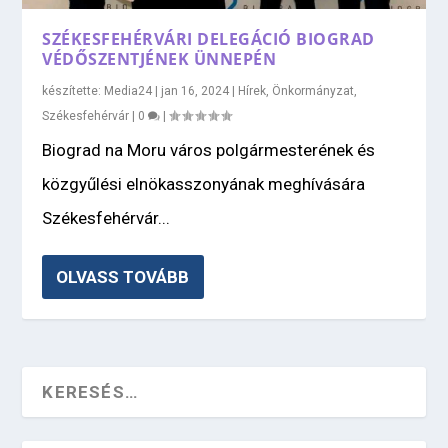
SZÉKESFEHÉRVÁRI DELEGÁCIÓ BIOGRAD
VÉDŐSZENTJÉNEK ÜNNEPÉN
készítette:
Media24
|
jan 16, 2024
|
Hírek
,
Önkormányzat
,
Székesfehérvár
|
0
|
Biograd na Moru város polgármesterének és
közgyűlési elnökasszonyának meghívására
Székesfehérvár...
OLVASS TOVÁBB