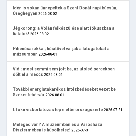
Idén is sokan ünnepeltek a Szent Donát napi búcsún,
Öreghegyen
2026-08-02
Jégkorong: a Volán felkészülése alatt fókuszban a
fiatalok!
2026-08-02
Pihenősarokkal, hűsítővel várják a látogatókat a
múzeumban
2026-08-01
Vidi: most semmi sem jött be, az utolsó percekben
dőlt el a meccs
2026-08-01
További energiatakarékos intézkedéseket vezet be
Székesfehérvár
2026-08-01
I. fokú vízkorlátozás lép életbe országszerte
2026-07-31
Meleged van? A múzeumban és a Városháza
Dísztermében is hűsölhetsz!
2026-07-31