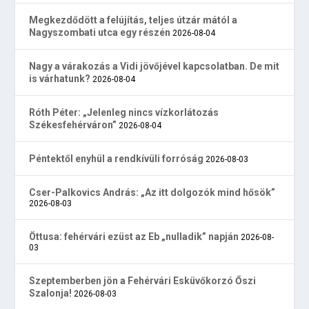
Megkezdődött a felújítás, teljes útzár mától a
Nagyszombati utca egy részén
2026-08-04
Nagy a várakozás a Vidi jövőjével kapcsolatban. De mit
is várhatunk?
2026-08-04
Róth Péter: „Jelenleg nincs vízkorlátozás
Székesfehérváron”
2026-08-04
Péntektől enyhül a rendkívüli forróság
2026-08-03
Cser-Palkovics András: „Az itt dolgozók mind hősök”
2026-08-03
Öttusa: fehérvári ezüst az Eb „nulladik” napján
2026-08-
03
Szeptemberben jön a Fehérvári Esküvőkorzó Őszi
Szalonja!
2026-08-03