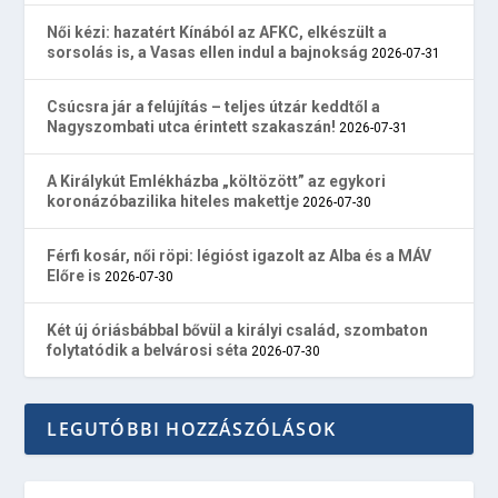
Női kézi: hazatért Kínából az AFKC, elkészült a
sorsolás is, a Vasas ellen indul a bajnokság
2026-07-31
Csúcsra jár a felújítás – teljes útzár keddtől a
Nagyszombati utca érintett szakaszán!
2026-07-31
A Királykút Emlékházba „költözött” az egykori
koronázóbazilika hiteles makettje
2026-07-30
Férfi kosár, női röpi: légióst igazolt az Alba és a MÁV
Előre is
2026-07-30
Két új óriásbábbal bővül a királyi család, szombaton
folytatódik a belvárosi séta
2026-07-30
LEGUTÓBBI HOZZÁSZÓLÁSOK