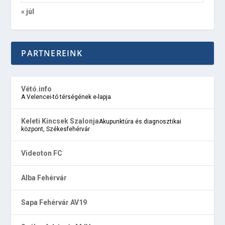
« júl
PARTNEREINK
Vétó.info
A Velencei-tó térségének e-lapja
Keleti Kincsek Szalonja
Akupunktúra és diagnosztikai
központ, Székesfehérvár
Videoton FC
Alba Fehérvár
Sapa Fehérvár AV19