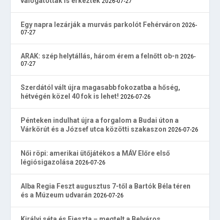
válogatottak is érkeztek
2026-07-27
Egy napra lezárják a murvás parkolót Fehérváron
2026-
07-27
ARAK: szép helytállás, három érem a felnőtt ob-n
2026-
07-27
Szerdától vált újra magasabb fokozatba a hőség,
hétvégén közel 40 fok is lehet!
2026-07-26
Pénteken indulhat újra a forgalom a Budai úton a
Várkörút és a József utca közötti szakaszon
2026-07-26
Női röpi: amerikai ütőjátékos a MÁV Előre első
légiósigazolása
2026-07-26
Alba Regia Feszt augusztus 7-től a Bartók Béla téren
és a Múzeum udvarán
2026-07-26
Királyi séta és Fieszta – megtelt a Belváros