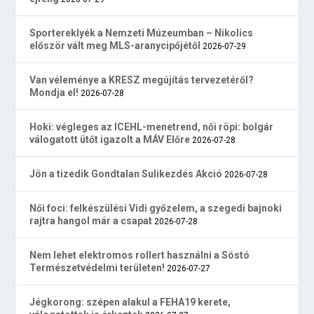
Sportereklyék a Nemzeti Múzeumban – Nikolics
először vált meg MLS-aranycipőjétől
2026-07-29
Van véleménye a KRESZ megújítás tervezetéről?
Mondja el!
2026-07-28
Hoki: végleges az ICEHL-menetrend, női röpi: bolgár
válogatott ütőt igazolt a MÁV Előre
2026-07-28
Jön a tizedik Gondtalan Sulikezdés Akció
2026-07-28
Női foci: felkészülési Vidi győzelem, a szegedi bajnoki
rajtra hangol már a csapat
2026-07-28
Nem lehet elektromos rollert használni a Sóstó
Természetvédelmi területen!
2026-07-27
Jégkorong: szépen alakul a FEHA19 kerete,