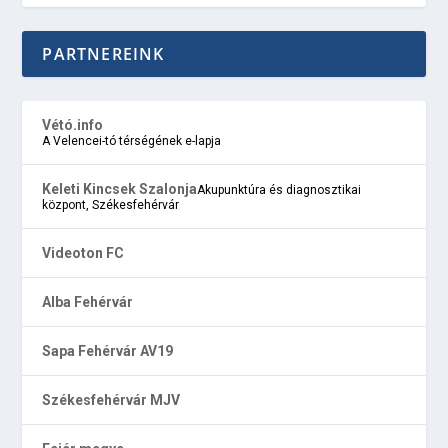
PARTNEREINK
Vétó.info
A Velencei-tó térségének e-lapja
Keleti Kincsek Szalonja
Akupunktúra és diagnosztikai
központ, Székesfehérvár
Videoton FC
Alba Fehérvár
Sapa Fehérvár AV19
Székesfehérvár MJV