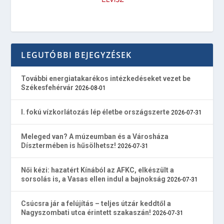
LEGUTÓBBI BEJEGYZÉSEK
További energiatakarékos intézkedéseket vezet be
Székesfehérvár
2026-08-01
I. fokú vízkorlátozás lép életbe országszerte
2026-07-31
Meleged van? A múzeumban és a Városháza
Dísztermében is hűsölhetsz!
2026-07-31
Női kézi: hazatért Kínából az AFKC, elkészült a
sorsolás is, a Vasas ellen indul a bajnokság
2026-07-31
Csúcsra jár a felújítás – teljes útzár keddtől a
Nagyszombati utca érintett szakaszán!
2026-07-31