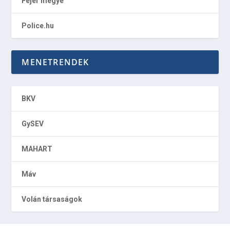
Fejér megye
Police.hu
MENETRENDEK
BKV
GySEV
MAHART
Máv
Volán társaságok