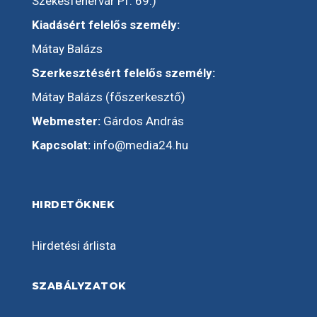
Székesfehérvár Pf: 69.)
Kiadásért felelős személy:
Mátay Balázs
Szerkesztésért felelős személy:
Mátay Balázs (főszerkesztő)
Webmester:
Gárdos András
Kapcsolat:
info@media24.hu
HIRDETŐKNEK
Hirdetési árlista
SZABÁLYZATOK