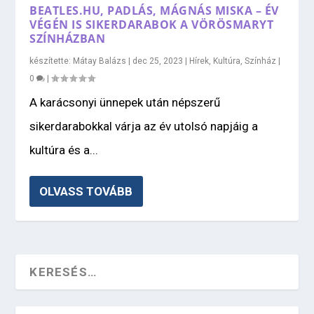
BEATLES.HU, PADLÁS, MÁGNÁS MISKA – ÉV
VÉGÉN IS SIKERDARABOK A VÖRÖSMARYT
SZÍNHÁZBAN
készítette:
Mátay Balázs
|
dec 25, 2023
|
Hírek
,
Kultúra
,
Színház
|
0
|
A karácsonyi ünnepek után népszerű
sikerdarabokkal várja az év utolsó napjáig a
kultúra és a...
OLVASS TOVÁBB