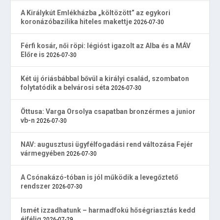
A Királykút Emlékházba „költözött” az egykori
koronázóbazilika hiteles makettje
2026-07-30
Férfi kosár, női röpi: légióst igazolt az Alba és a MÁV
Előre is
2026-07-30
Két új óriásbábbal bővül a királyi család, szombaton
folytatódik a belvárosi séta
2026-07-30
Öttusa: Varga Orsolya csapatban bronzérmes a junior
vb-n
2026-07-30
NAV: augusztusi ügyfélfogadási rend változása Fejér
vármegyében
2026-07-30
A Csónakázó-tóban is jól működik a levegőztető
rendszer
2026-07-30
Ismét izzadhatunk – harmadfokú hőségriasztás kedd
éjfélig
2026-07-29