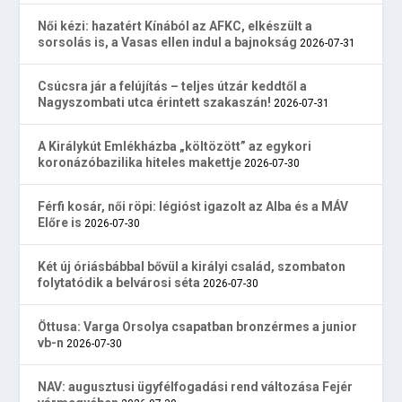
Női kézi: hazatért Kínából az AFKC, elkészült a
sorsolás is, a Vasas ellen indul a bajnokság
2026-07-31
Csúcsra jár a felújítás – teljes útzár keddtől a
Nagyszombati utca érintett szakaszán!
2026-07-31
A Királykút Emlékházba „költözött” az egykori
koronázóbazilika hiteles makettje
2026-07-30
Férfi kosár, női röpi: légióst igazolt az Alba és a MÁV
Előre is
2026-07-30
Két új óriásbábbal bővül a királyi család, szombaton
folytatódik a belvárosi séta
2026-07-30
Öttusa: Varga Orsolya csapatban bronzérmes a junior
vb-n
2026-07-30
NAV: augusztusi ügyfélfogadási rend változása Fejér