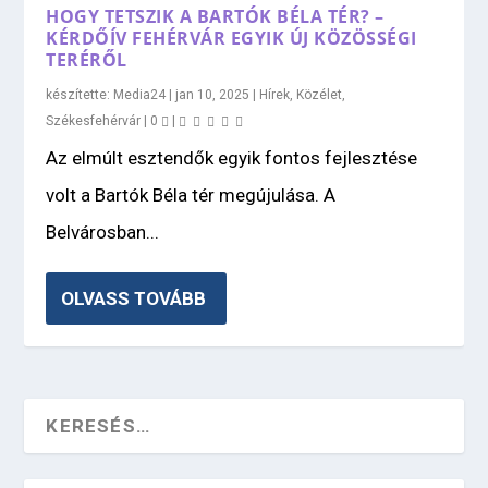
HOGY TETSZIK A BARTÓK BÉLA TÉR? –
KÉRDŐÍV FEHÉRVÁR EGYIK ÚJ KÖZÖSSÉGI
TERÉRŐL
készítette:
Media24
|
jan 10, 2025
|
Hírek
,
Közélet
,
Székesfehérvár
|
0
|
Az elmúlt esztendők egyik fontos fejlesztése
volt a Bartók Béla tér megújulása. A
Belvárosban...
OLVASS TOVÁBB