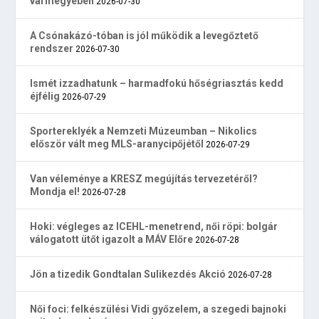
vármegyében
2026-07-30
A Csónakázó-tóban is jól működik a levegőztető
rendszer
2026-07-30
Ismét izzadhatunk – harmadfokú hőségriasztás kedd
éjfélig
2026-07-29
Sportereklyék a Nemzeti Múzeumban – Nikolics
először vált meg MLS-aranycipőjétől
2026-07-29
Van véleménye a KRESZ megújítás tervezetéről?
Mondja el!
2026-07-28
Hoki: végleges az ICEHL-menetrend, női röpi: bolgár
válogatott ütőt igazolt a MÁV Előre
2026-07-28
Jön a tizedik Gondtalan Sulikezdés Akció
2026-07-28
Női foci: felkészülési Vidi győzelem, a szegedi bajnoki