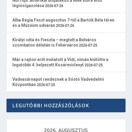
Női röpi: amerikai ütőjátékos a MÁV Előre első
légiósigazolása
2026-07-26
Alba Regia Feszt augusztus 7-től a Bartók Béla téren
és a Múzeum udvarán
2026-07-26
Királyi séta és Fieszta – megtelt a Belváros
szombaton délután is Fehérváron
2026-07-25
Már a rajton erőt mutatott a Vidi, simán kiütötte a
legutóbbi 4. helyezett Kozármislenyt
2026-07-25
Vadvasárnapot rendeznek a Sóstó Vadvédelmi
Központban
2026-07-25
LEGUTÓBBI HOZZÁSZÓLÁSOK
2026. AUGUSZTUS