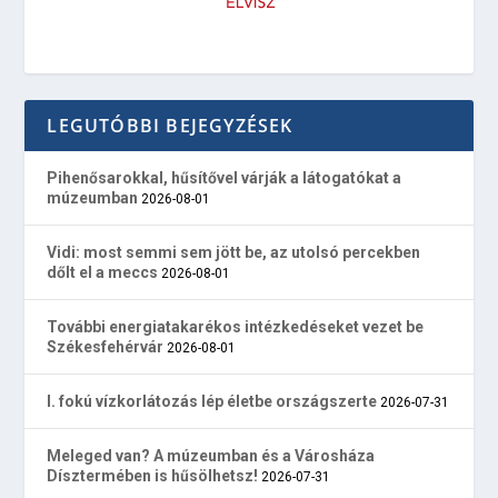
LEGUTÓBBI BEJEGYZÉSEK
Pihenősarokkal, hűsítővel várják a látogatókat a
múzeumban
2026-08-01
Vidi: most semmi sem jött be, az utolsó percekben
dőlt el a meccs
2026-08-01
További energiatakarékos intézkedéseket vezet be
Székesfehérvár
2026-08-01
I. fokú vízkorlátozás lép életbe országszerte
2026-07-31
Meleged van? A múzeumban és a Városháza
Dísztermében is hűsölhetsz!
2026-07-31