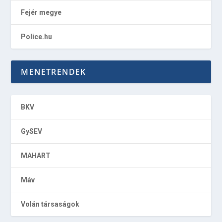
Fejér megye
Police.hu
MENETRENDEK
BKV
GySEV
MAHART
Máv
Volán társaságok