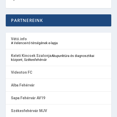
PARTNEREINK
Vétó.info
A Velencei-tó térségének e-lapja
Keleti Kincsek Szalonja
Akupunktúra és diagnosztikai
központ, Székesfehérvár
Videoton FC
Alba Fehérvár
Sapa Fehérvár AV19
Székesfehérvár MJV