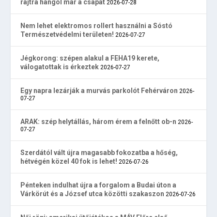
rajtra hangol már a csapat
2026-07-28
Nem lehet elektromos rollert használni a Sóstó
Természetvédelmi területen!
2026-07-27
Jégkorong: szépen alakul a FEHA19 kerete,
válogatottak is érkeztek
2026-07-27
Egy napra lezárják a murvás parkolót Fehérváron
2026-
07-27
ARAK: szép helytállás, három érem a felnőtt ob-n
2026-
07-27
Szerdától vált újra magasabb fokozatba a hőség,
hétvégén közel 40 fok is lehet!
2026-07-26
Pénteken indulhat újra a forgalom a Budai úton a
Várkörút és a József utca közötti szakaszon
2026-07-26