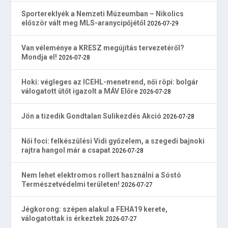
Sportereklyék a Nemzeti Múzeumban – Nikolics
először vált meg MLS-aranycipőjétől
2026-07-29
Van véleménye a KRESZ megújítás tervezetéről?
Mondja el!
2026-07-28
Hoki: végleges az ICEHL-menetrend, női röpi: bolgár
válogatott ütőt igazolt a MÁV Előre
2026-07-28
Jön a tizedik Gondtalan Sulikezdés Akció
2026-07-28
Női foci: felkészülési Vidi győzelem, a szegedi bajnoki
rajtra hangol már a csapat
2026-07-28
Nem lehet elektromos rollert használni a Sóstó
Természetvédelmi területen!
2026-07-27
Jégkorong: szépen alakul a FEHA19 kerete,
válogatottak is érkeztek
2026-07-27