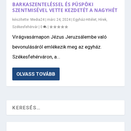
BARKASZENTELÉSSEL ÉS PÜSPÖKI
SZENTMISÉVEL VETTE KEZDETÉT A NAGYHÉT
készítette:
Media24
|
márc 24, 2024
|
Egyház-Hitélet
,
Hírek
,
Székesfehérvár
|
0
|
Virágvasárnapon Jézus Jeruzsálembe való
bevonulásáról emlékezik meg az egyház.
Székesfehérváron, a...
OLVASS TOVÁBB