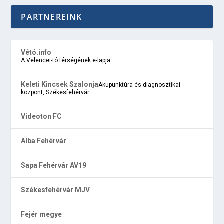
PARTNEREINK
Vétó.info
A Velencei-tó térségének e-lapja
Keleti Kincsek Szalonja
Akupunktúra és diagnosztikai
központ, Székesfehérvár
Videoton FC
Alba Fehérvár
Sapa Fehérvár AV19
Székesfehérvár MJV
Fejér megye