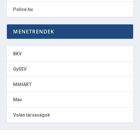
Police.hu
MENETRENDEK
BKV
GySEV
MAHART
Máv
Volán társaságok