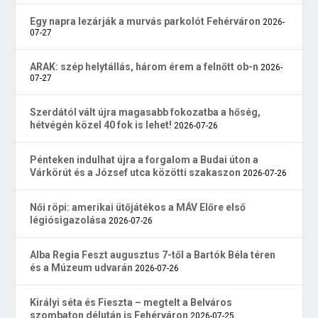
Egy napra lezárják a murvás parkolót Fehérváron
2026-
07-27
ARAK: szép helytállás, három érem a felnőtt ob-n
2026-
07-27
Szerdától vált újra magasabb fokozatba a hőség,
hétvégén közel 40 fok is lehet!
2026-07-26
Pénteken indulhat újra a forgalom a Budai úton a
Várkörút és a József utca közötti szakaszon
2026-07-26
Női röpi: amerikai ütőjátékos a MÁV Előre első
légiósigazolása
2026-07-26
Alba Regia Feszt augusztus 7-től a Bartók Béla téren
és a Múzeum udvarán
2026-07-26
Királyi séta és Fieszta – megtelt a Belváros
szombaton délután is Fehérváron
2026-07-25