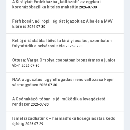
A Királykút Emlékházba „költözött” az egykori
koronázóbazilika hiteles makettje
2026-07-30
Férfi kosár, női röpi: légióst igazolt az Alba és a MÁV
Előre is
2026-07-30
Két új óriásbábbal bővül a királyi család, szombaton
folytatódik a belvárosi séta
2026-07-30
Öttusa: Varga Orsolya csapatban bronzérmes a junior
vb-n
2026-07-30
NAV: augusztusi ügyfélfogadási rend változása Fejér
vármegyében
2026-07-30
A Csónakázó-tóban is jól működik a levegőztető
rendszer
2026-07-30
Ismét izzadhatunk – harmadfokú hőségriasztás kedd
éjfélig
2026-07-29