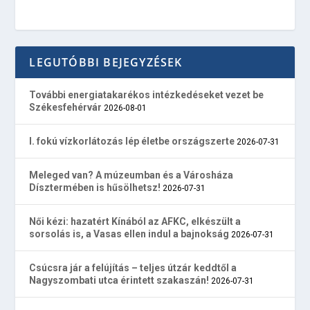
LEGUTÓBBI BEJEGYZÉSEK
További energiatakarékos intézkedéseket vezet be
Székesfehérvár
2026-08-01
I. fokú vízkorlátozás lép életbe országszerte
2026-07-31
Meleged van? A múzeumban és a Városháza
Dísztermében is hűsölhetsz!
2026-07-31
Női kézi: hazatért Kínából az AFKC, elkészült a
sorsolás is, a Vasas ellen indul a bajnokság
2026-07-31
Csúcsra jár a felújítás – teljes útzár keddtől a
Nagyszombati utca érintett szakaszán!
2026-07-31