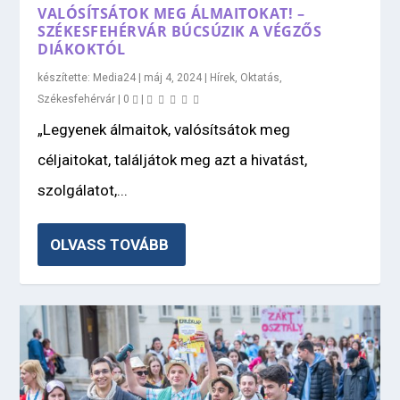
VALÓSÍTSÁTOK MEG ÁLMAITOKAT! –
SZÉKESFEHÉRVÁR BÚCSÚZIK A VÉGZŐS
DIÁKOKTÓL
készítette:
Media24
|
máj 4, 2024
|
Hírek
,
Oktatás
,
Székesfehérvár
|
0
|
„Legyenek álmaitok, valósítsátok meg
céljaitokat, találjátok meg azt a hivatást,
szolgálatot,...
OLVASS TOVÁBB