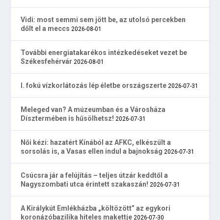
Vidi: most semmi sem jött be, az utolsó percekben
dőlt el a meccs
2026-08-01
További energiatakarékos intézkedéseket vezet be
Székesfehérvár
2026-08-01
I. fokú vízkorlátozás lép életbe országszerte
2026-07-31
Meleged van? A múzeumban és a Városháza
Dísztermében is hűsölhetsz!
2026-07-31
Női kézi: hazatért Kínából az AFKC, elkészült a
sorsolás is, a Vasas ellen indul a bajnokság
2026-07-31
Csúcsra jár a felújítás – teljes útzár keddtől a
Nagyszombati utca érintett szakaszán!
2026-07-31
A Királykút Emlékházba „költözött” az egykori
koronázóbazilika hiteles makettje
2026-07-30