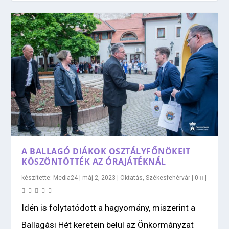
A BALLAGÓ DIÁKOK OSZTÁLYFŐNÖKEIT
KÖSZÖNTÖTTÉK AZ ÓRAJÁTÉKNÁL
készítette:
Media24
|
máj 2, 2023
|
Oktatás
,
Székesfehérvár
|
0
|
Idén is folytatódott a hagyomány, miszerint a
Ballagási Hét keretein belül az Önkormányzat