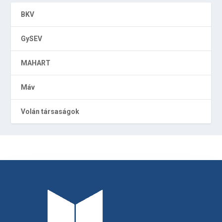
BKV
GySEV
MAHART
Máv
Volán társaságok