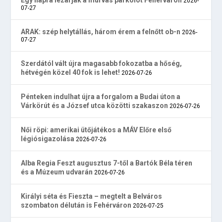
Egy napra lezárják a murvás parkolót Fehérváron
2026-
07-27
ARAK: szép helytállás, három érem a felnőtt ob-n
2026-
07-27
Szerdától vált újra magasabb fokozatba a hőség,
hétvégén közel 40 fok is lehet!
2026-07-26
Pénteken indulhat újra a forgalom a Budai úton a
Várkörút és a József utca közötti szakaszon
2026-07-26
Női röpi: amerikai ütőjátékos a MÁV Előre első
légiósigazolása
2026-07-26
Alba Regia Feszt augusztus 7-től a Bartók Béla téren
és a Múzeum udvarán
2026-07-26
Királyi séta és Fieszta – megtelt a Belváros
szombaton délután is Fehérváron
2026-07-25