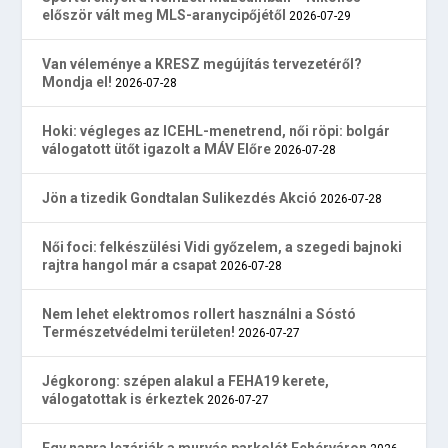
először vált meg MLS-aranycipőjétől
2026-07-29
Van véleménye a KRESZ megújítás tervezetéről?
Mondja el!
2026-07-28
Hoki: végleges az ICEHL-menetrend, női röpi: bolgár
válogatott ütőt igazolt a MÁV Előre
2026-07-28
Jön a tizedik Gondtalan Sulikezdés Akció
2026-07-28
Női foci: felkészülési Vidi győzelem, a szegedi bajnoki
rajtra hangol már a csapat
2026-07-28
Nem lehet elektromos rollert használni a Sóstó
Természetvédelmi területen!
2026-07-27
Jégkorong: szépen alakul a FEHA19 kerete,
válogatottak is érkeztek
2026-07-27