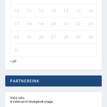
10
11
12
13
14
15
16
17
18
19
20
21
22
23
24
25
26
27
28
29
30
31
« júl
PARTNEREINK
Vétó.info
A Velencei-tó térségének e-lapja