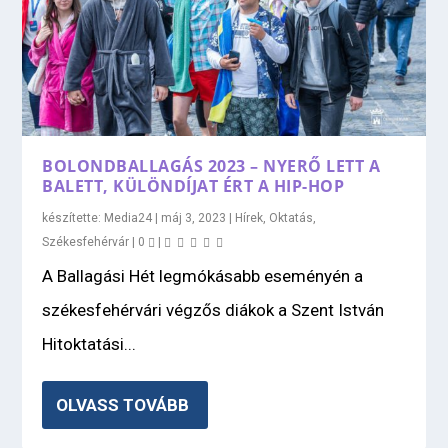
BOLONDBALLAGÁS 2023 – NYERŐ LETT A
BALETT, KÜLÖNDÍJAT ÉRT A HIP-HOP
készítette:
Media24
|
máj 3, 2023
|
Hírek
,
Oktatás
,
Székesfehérvár
|
0
|
A Ballagási Hét legmókásabb eseményén a
székesfehérvári végzős diákok a Szent István
Hitoktatási...
OLVASS TOVÁBB