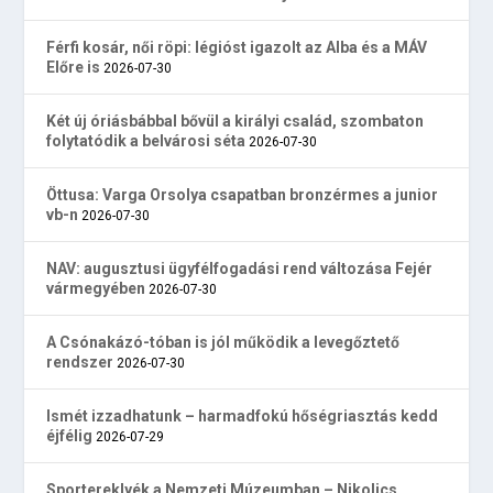
Férfi kosár, női röpi: légióst igazolt az Alba és a MÁV
Előre is
2026-07-30
Két új óriásbábbal bővül a királyi család, szombaton
folytatódik a belvárosi séta
2026-07-30
Öttusa: Varga Orsolya csapatban bronzérmes a junior
vb-n
2026-07-30
NAV: augusztusi ügyfélfogadási rend változása Fejér
vármegyében
2026-07-30
A Csónakázó-tóban is jól működik a levegőztető
rendszer
2026-07-30
Ismét izzadhatunk – harmadfokú hőségriasztás kedd
éjfélig
2026-07-29
Sportereklyék a Nemzeti Múzeumban – Nikolics