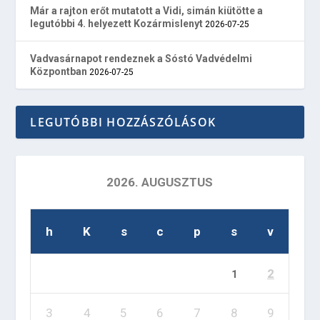
Már a rajton erőt mutatott a Vidi, simán kiütötte a
legutóbbi 4. helyezett Kozármislenyt
2026-07-25
Vadvasárnapot rendeznek a Sóstó Vadvédelmi
Központban
2026-07-25
LEGUTÓBBI HOZZÁSZÓLÁSOK
2026. AUGUSZTUS
h
K
s
c
p
s
v
2
1
3
4
5
6
7
8
9