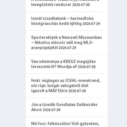
levegőztető rendszer
2026-07-30
Ismét izzadhatunk – harmadfokú
hőségriasztás kedd éjfélig
2026-07-29
Sportereklyék a Nemzeti Múzeumban
– Nikolics először vált meg MLS-
aranycipőjétől
2026-07-29
Van véleménye a KRESZ megújítás
tervezetéről? Mondja el!
2026-07-28
Hoki: végleges az ICEHL-menetrend,
női röpi: bolgár válogatott ütőt
igazolt a MÁV Előre
2026-07-28
Jön a tizedik Gondtalan Sulikezdés
Akció
2026-07-28
Női foci: felkészülési Vidi győzelem,