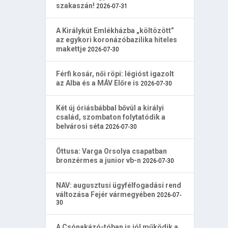
szakaszán!
2026-07-31
A Királykút Emlékházba „költözött”
az egykori koronázóbazilika hiteles
makettje
2026-07-30
Férfi kosár, női röpi: légióst igazolt
az Alba és a MÁV Előre is
2026-07-30
Két új óriásbábbal bővül a királyi
család, szombaton folytatódik a
belvárosi séta
2026-07-30
Öttusa: Varga Orsolya csapatban
bronzérmes a junior vb-n
2026-07-30
NAV: augusztusi ügyfélfogadási rend
változása Fejér vármegyében
2026-07-
30
A Csónakázó-tóban is jól működik a