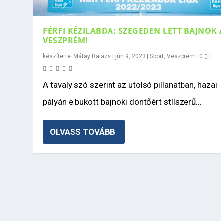
FÉRFI KÉZILABDA: SZEGEDEN LETT BAJNOK 
VESZPRÉM!
készítette:
Mátay Balázs
|
jún 9, 2023
|
Sport
,
Veszprém
|
0
|
A tavaly szó szerint az utolsó pillanatban, hazai
pályán elbukott bajnoki döntőért stílszerű...
OLVASS TOVÁBB