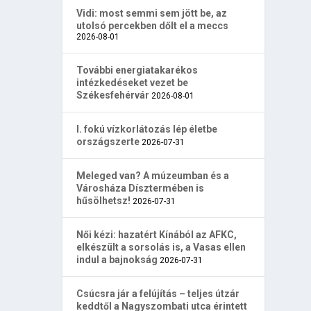
Vidi: most semmi sem jött be, az
utolsó percekben dőlt el a meccs
2026-08-01
További energiatakarékos
intézkedéseket vezet be
Székesfehérvár
2026-08-01
I. fokú vízkorlátozás lép életbe
országszerte
2026-07-31
Meleged van? A múzeumban és a
Városháza Dísztermében is
hűsölhetsz!
2026-07-31
Női kézi: hazatért Kínából az AFKC,
elkészült a sorsolás is, a Vasas ellen
indul a bajnokság
2026-07-31
Csúcsra jár a felújítás – teljes útzár
keddtől a Nagyszombati utca érintett