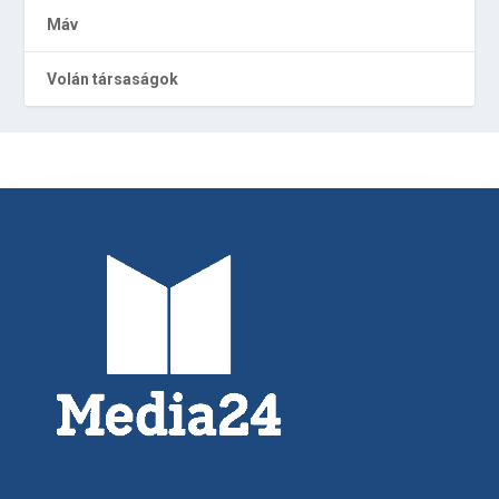
Máv
Volán társaságok