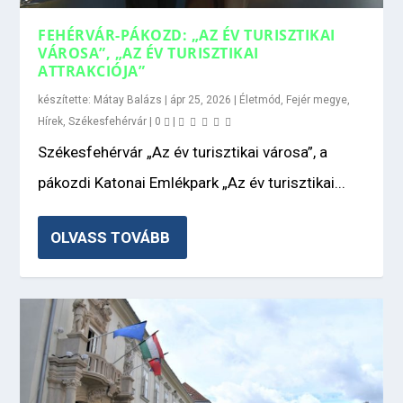
FEHÉRVÁR-PÁKOZD: „AZ ÉV TURISZTIKAI
VÁROSA”, „AZ ÉV TURISZTIKAI
ATTRAKCIÓJA”
készítette:
Mátay Balázs
|
ápr 25, 2026
|
Életmód
,
Fejér megye
,
Hírek
,
Székesfehérvár
|
0
|
Székesfehérvár „Az év turisztikai városa”, a
pákozdi Katonai Emlékpark „Az év turisztikai...
OLVASS TOVÁBB