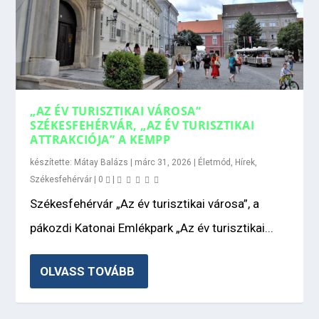
„AZ ÉV TURISZTIKAI VÁROSA”
SZÉKESFEHÉRVÁR, „AZ ÉV TURISZTIKAI
ATTRAKCIÓJA” A KEMPP
készítette:
Mátay Balázs
|
márc 31, 2026
|
Életmód
,
Hírek
,
Székesfehérvár
|
0
|
Székesfehérvár „Az év turisztikai városa”, a
pákozdi Katonai Emlékpark „Az év turisztikai...
OLVASS TOVÁBB