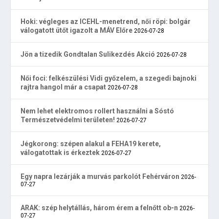
Hoki: végleges az ICEHL-menetrend, női röpi: bolgár
válogatott ütőt igazolt a MÁV Előre
2026-07-28
Jön a tizedik Gondtalan Sulikezdés Akció
2026-07-28
Női foci: felkészülési Vidi győzelem, a szegedi bajnoki
rajtra hangol már a csapat
2026-07-28
Nem lehet elektromos rollert használni a Sóstó
Természetvédelmi területen!
2026-07-27
Jégkorong: szépen alakul a FEHA19 kerete,
válogatottak is érkeztek
2026-07-27
Egy napra lezárják a murvás parkolót Fehérváron
2026-
07-27
ARAK: szép helytállás, három érem a felnőtt ob-n
2026-
07-27