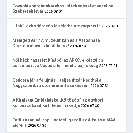
További energiatakarékos intézkedéseket vezet be
Székesfehérvár
2026-08-01
I. fokú vízkorlátozás lép életbe országszerte
2026-07-31
Meleged van? A múzeumban és a Városháza
Dísztermében is hűsölhetsz!
2026-07-31
Női kézi: hazatért Kínából az AFKC, elkészült a
sorsolás is, a Vasas ellen indul a bajnokság
2026-07-31
Csúcsra jár a felújítás – teljes útzár keddtől a
Nagyszombati utca érintett szakaszán!
2026-07-31
A Királykút Emlékházba „költözött” az egykori
koronázóbazilika hiteles makettje
2026-07-30
Férfi kosár, női röpi: légióst igazolt az Alba és a MÁV
Előre is
2026-07-30