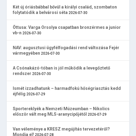
Két új óriásbábbal bővül a királyi család, szombaton
folytatódik a belvárosi séta
2026-07-30
Öttusa: Varga Orsolya csapatban bronzérmes a junior
vb-n
2026-07-30
NAV: augusztusi ügyfélfogadási rend változása Fejér
vármegyében
2026-07-30
A Csónakázó-tóban is jól működik a levegőztető
rendszer
2026-07-30
Ismét izzadhatunk – harmadfokú hőségriasztás kedd
éjfélig
2026-07-29
Sportereklyék a Nemzeti Múzeumban – Nikolics
először vált meg MLS-aranycipőjétől
2026-07-29
Van véleménye a KRESZ megújítás tervezetéről?
Mondja el!
2026-07-28