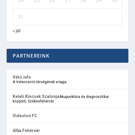
24
25
26
27
28
29
30
31
« júl
PARTNEREINK
Vétó.info
A Velencei-tó térségének e-lapja
Keleti Kincsek Szalonja
Akupunktúra és diagnosztikai
központ, Székesfehérvár
Videoton FC
Alba Fehérvár