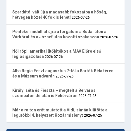
Szerdától vált újra magasabb fokozatba a hőség,
hétvégén közel 40 fok is lehet!
2026-07-26
Pénteken indulhat újra a forgalom a Budai úton a
Várkörút és a József utca közötti szakaszon
2026-07-26
Női röpi: amerikai ütőjátékos a MÁV Előre első
légiósigazolása
2026-07-26
Alba Regia Feszt augusztus 7-től a Bartók Béla téren
és a Múzeum udvarán
2026-07-26
Királyi séta és Fieszta – megtelt a Belváros
szombaton délután is Fehérváron
2026-07-25
Már a rajton erőt mutatott a Vidi, simán kiütötte a
legutóbbi 4. helyezett Kozármislenyt
2026-07-25