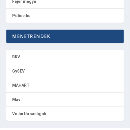
Fejér megye
Police.hu
MENETRENDEK
BKV
GySEV
MAHART
Máv
Volán társaságok