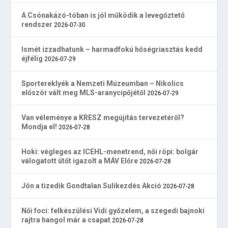
A Csónakázó-tóban is jól működik a levegőztető
rendszer
2026-07-30
Ismét izzadhatunk – harmadfokú hőségriasztás kedd
éjfélig
2026-07-29
Sportereklyék a Nemzeti Múzeumban – Nikolics
először vált meg MLS-aranycipőjétől
2026-07-29
Van véleménye a KRESZ megújítás tervezetéről?
Mondja el!
2026-07-28
Hoki: végleges az ICEHL-menetrend, női röpi: bolgár
válogatott ütőt igazolt a MÁV Előre
2026-07-28
Jön a tizedik Gondtalan Sulikezdés Akció
2026-07-28
Női foci: felkészülési Vidi győzelem, a szegedi bajnoki
rajtra hangol már a csapat
2026-07-28