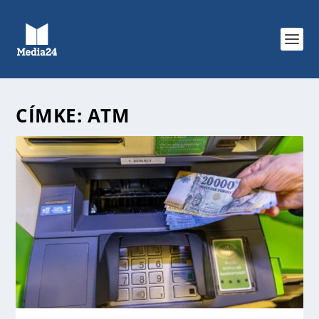
CÍMKE:
ATM