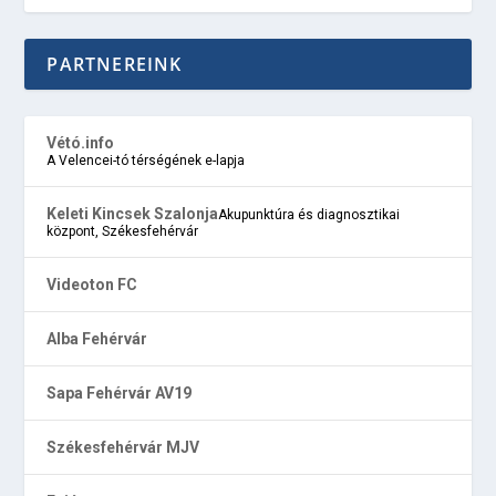
PARTNEREINK
Vétó.info
A Velencei-tó térségének e-lapja
Keleti Kincsek Szalonja
Akupunktúra és diagnosztikai
központ, Székesfehérvár
Videoton FC
Alba Fehérvár
Sapa Fehérvár AV19
Székesfehérvár MJV