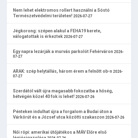
Nem lehet elektromos rollert használni a Sóstó
Természetvédelmi területen!
2026-07-27
Jégkorong: szépen alakul a FEHA19 kerete,
válogatottak is érkeztek
2026-07-27
Egy napra lezárják a murvás parkolót Fehérváron
2026-
07-27
ARAK: szép helytállás, három érem a felnőtt ob-n
2026-
07-27
Szerdától vált újra magasabb fokozatba a hőség,
hétvégén közel 40 fok is lehet!
2026-07-26
Pénteken indulhat újra a forgalom a Budai úton a
Várkörút és a József utca közötti szakaszon
2026-07-26
Női röpi: amerikai ütőjátékos a MÁV Előre első
légiósigazolása
2026-07-26