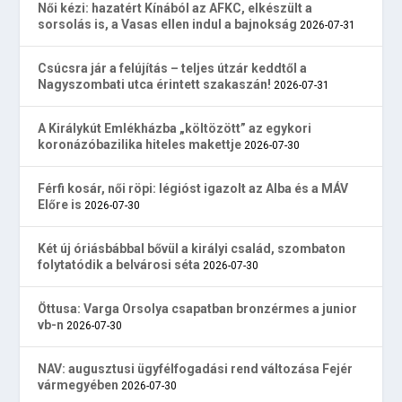
Női kézi: hazatért Kínából az AFKC, elkészült a
sorsolás is, a Vasas ellen indul a bajnokság
2026-07-31
Csúcsra jár a felújítás – teljes útzár keddtől a
Nagyszombati utca érintett szakaszán!
2026-07-31
A Királykút Emlékházba „költözött” az egykori
koronázóbazilika hiteles makettje
2026-07-30
Férfi kosár, női röpi: légióst igazolt az Alba és a MÁV
Előre is
2026-07-30
Két új óriásbábbal bővül a királyi család, szombaton
folytatódik a belvárosi séta
2026-07-30
Öttusa: Varga Orsolya csapatban bronzérmes a junior
vb-n
2026-07-30
NAV: augusztusi ügyfélfogadási rend változása Fejér
vármegyében
2026-07-30