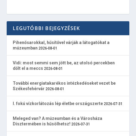
LEGUTÓBBI BEJEGYZÉSEK
Pihenősarokkal, hűsítővel várják a látogatókat a
múzeumban
2026-08-01
Vidi: most semmi sem jött be, az utolsó percekben
dőlt el a meccs
2026-08-01
További energiatakarékos intézkedéseket vezet be
Székesfehérvár
2026-08-01
I. fokú vízkorlátozás lép életbe országszerte
2026-07-31
Meleged van? A múzeumban és a Városháza
Dísztermében is hűsölhetsz!
2026-07-31