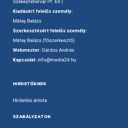
Székesfehérvár Pf: 69.)
Kiadásért felelős személy:
Mátay Balázs
Szerkesztésért felelős személy:
Mátay Balázs (főszerkesztő)
Webmester:
Gárdos András
Kapcsolat:
info@media24.hu
HIRDETŐKNEK
Hirdetési árlista
SZABÁLYZATOK