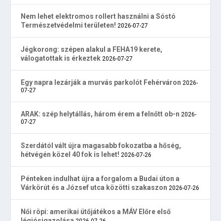
Nem lehet elektromos rollert használni a Sóstó
Természetvédelmi területen!
2026-07-27
Jégkorong: szépen alakul a FEHA19 kerete,
válogatottak is érkeztek
2026-07-27
Egy napra lezárják a murvás parkolót Fehérváron
2026-
07-27
ARAK: szép helytállás, három érem a felnőtt ob-n
2026-
07-27
Szerdától vált újra magasabb fokozatba a hőség,
hétvégén közel 40 fok is lehet!
2026-07-26
Pénteken indulhat újra a forgalom a Budai úton a
Várkörút és a József utca közötti szakaszon
2026-07-26
Női röpi: amerikai ütőjátékos a MÁV Előre első
légiósigazolása
2026-07-26