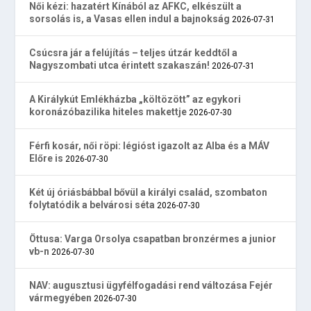
Női kézi: hazatért Kínából az AFKC, elkészült a
sorsolás is, a Vasas ellen indul a bajnokság
2026-07-31
Csúcsra jár a felújítás – teljes útzár keddtől a
Nagyszombati utca érintett szakaszán!
2026-07-31
A Királykút Emlékházba „költözött” az egykori
koronázóbazilika hiteles makettje
2026-07-30
Férfi kosár, női röpi: légióst igazolt az Alba és a MÁV
Előre is
2026-07-30
Két új óriásbábbal bővül a királyi család, szombaton
folytatódik a belvárosi séta
2026-07-30
Öttusa: Varga Orsolya csapatban bronzérmes a junior
vb-n
2026-07-30
NAV: augusztusi ügyfélfogadási rend változása Fejér
vármegyében
2026-07-30