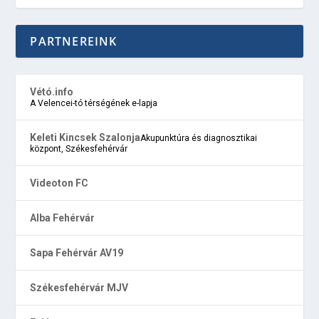
PARTNEREINK
Vétó.info
A Velencei-tó térségének e-lapja
Keleti Kincsek Szalonja
Akupunktúra és diagnosztikai
központ, Székesfehérvár
Videoton FC
Alba Fehérvár
Sapa Fehérvár AV19
Székesfehérvár MJV