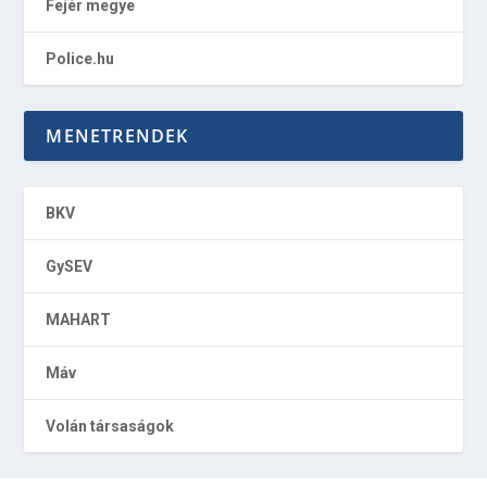
Fejér megye
Police.hu
MENETRENDEK
BKV
GySEV
MAHART
Máv
Volán társaságok