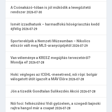
A Csónakázó-tóban is jól működik a levegőztető
rendszer
2026-07-30
Ismét izzadhatunk – harmadfokú hőségriasztás kedd
éjfélig
2026-07-29
Sportereklyék a Nemzeti Múzeumban – Nikolics
először vált meg MLS-aranycipőjétől
2026-07-29
Van véleménye a KRESZ megújítás tervezetéről?
Mondja el!
2026-07-28
Hoki: végleges az ICEHL-menetrend, női röpi: bolgár
válogatott ütőt igazolt a MÁV Előre
2026-07-28
Jön a tizedik Gondtalan Sulikezdés Akció
2026-07-28
Női foci: felkészülési Vidi győzelem, a szegedi bajnoki
rajtra hangol már a csapat
2026-07-28