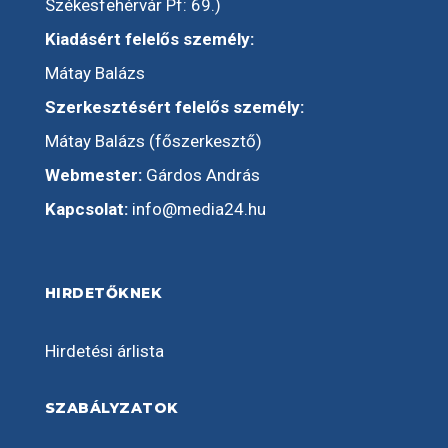
Székesfehérvár Pf: 69.)
Kiadásért felelős személy:
Mátay Balázs
Szerkesztésért felelős személy:
Mátay Balázs (főszerkesztő)
Webmester:
Gárdos András
Kapcsolat:
info@media24.hu
HIRDETŐKNEK
Hirdetési árlista
SZABÁLYZATOK