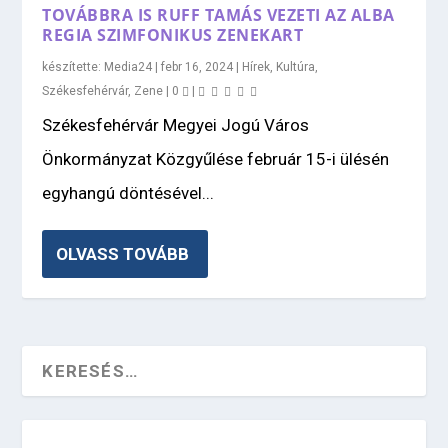
TOVÁBBRA IS RUFF TAMÁS VEZETI AZ ALBA
REGIA SZIMFONIKUS ZENEKART
készítette:
Media24
|
febr 16, 2024
|
Hírek
,
Kultúra
,
Székesfehérvár
,
Zene
|
0
|
Székesfehérvár Megyei Jogú Város
Önkormányzat Közgyűlése február 15-i ülésén
egyhangú döntésével...
OLVASS TOVÁBB