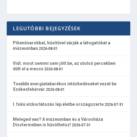
LEGUTÓBBI BEJEGYZÉSEK
Pihenősarokkal, hűsítővel várják a látogatókat a
múzeumban
2026-08-01
Vidi: most semmi sem jött be, az utolsó percekben
dőlt el a meccs
2026-08-01
További energiatakarékos intézkedéseket vezet be
Székesfehérvár
2026-08-01
I. fokú vízkorlátozás lép életbe országszerte
2026-07-31
Meleged van? A múzeumban és a Városháza
Dísztermében is hűsölhetsz!
2026-07-31