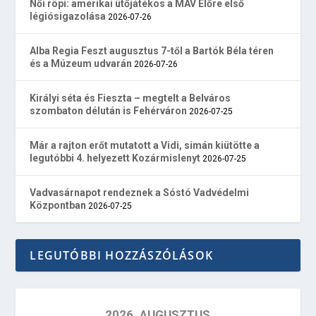
Női röpi: amerikai ütőjátékos a MÁV Előre első
légiósigazolása
2026-07-26
Alba Regia Feszt augusztus 7-től a Bartók Béla téren
és a Múzeum udvarán
2026-07-26
Királyi séta és Fieszta – megtelt a Belváros
szombaton délután is Fehérváron
2026-07-25
Már a rajton erőt mutatott a Vidi, simán kiütötte a
legutóbbi 4. helyezett Kozármislenyt
2026-07-25
Vadvasárnapot rendeznek a Sóstó Vadvédelmi
Központban
2026-07-25
LEGUTÓBBI HOZZÁSZÓLÁSOK
2026. AUGUSZTUS