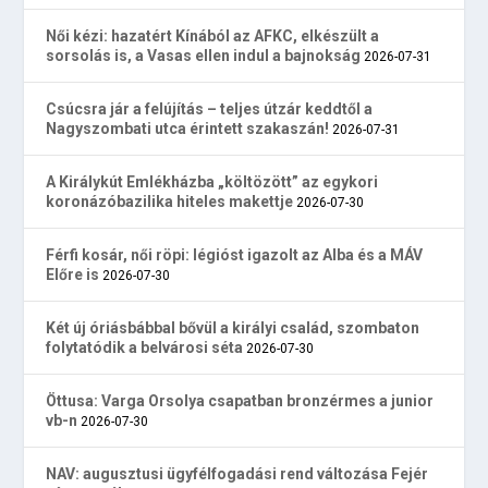
Női kézi: hazatért Kínából az AFKC, elkészült a
sorsolás is, a Vasas ellen indul a bajnokság
2026-07-31
Csúcsra jár a felújítás – teljes útzár keddtől a
Nagyszombati utca érintett szakaszán!
2026-07-31
A Királykút Emlékházba „költözött” az egykori
koronázóbazilika hiteles makettje
2026-07-30
Férfi kosár, női röpi: légióst igazolt az Alba és a MÁV
Előre is
2026-07-30
Két új óriásbábbal bővül a királyi család, szombaton
folytatódik a belvárosi séta
2026-07-30
Öttusa: Varga Orsolya csapatban bronzérmes a junior
vb-n
2026-07-30
NAV: augusztusi ügyfélfogadási rend változása Fejér