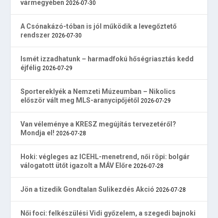
vármegyében
2026-07-30
A Csónakázó-tóban is jól működik a levegőztető
rendszer
2026-07-30
Ismét izzadhatunk – harmadfokú hőségriasztás kedd
éjfélig
2026-07-29
Sportereklyék a Nemzeti Múzeumban – Nikolics
először vált meg MLS-aranycipőjétől
2026-07-29
Van véleménye a KRESZ megújítás tervezetéről?
Mondja el!
2026-07-28
Hoki: végleges az ICEHL-menetrend, női röpi: bolgár
válogatott ütőt igazolt a MÁV Előre
2026-07-28
Jön a tizedik Gondtalan Sulikezdés Akció
2026-07-28
Női foci: felkészülési Vidi győzelem, a szegedi bajnoki