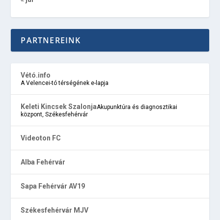
PARTNEREINK
Vétó.info
A Velencei-tó térségének e-lapja
Keleti Kincsek Szalonja
Akupunktúra és diagnosztikai
központ, Székesfehérvár
Videoton FC
Alba Fehérvár
Sapa Fehérvár AV19
Székesfehérvár MJV