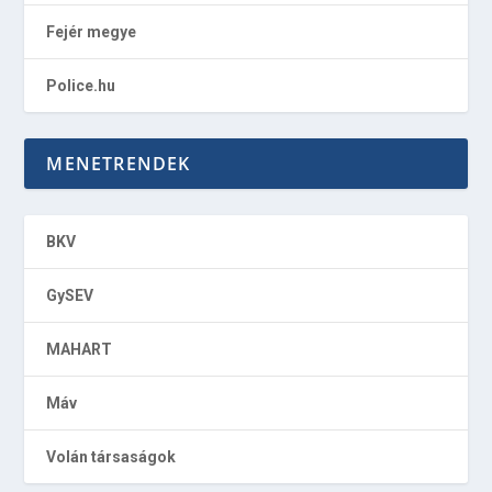
Fejér megye
Police.hu
MENETRENDEK
BKV
GySEV
MAHART
Máv
Volán társaságok