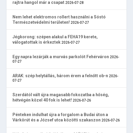
rajtra hangol már a csapat
2026-07-28
Nem lehet elektromos rollert használni a Sóstó
Természetvédelmi területen!
2026-07-27
Jégkorong: szépen alakul a FEHA19 kerete,
válogatottak is érkeztek
2026-07-27
Egy napra lezárják a murvás parkolót Fehérváron
2026-
07-27
ARAK: szép helytállás, három érem a felnőtt ob-n
2026-
07-27
Szerdától vált újra magasabb fokozatba a hőség,
hétvégén közel 40 fok is lehet!
2026-07-26
Pénteken indulhat újra a forgalom a Budai úton a
Várkörút és a József utca közötti szakaszon
2026-07-26