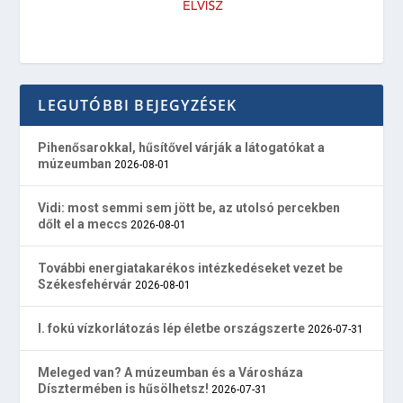
LEGUTÓBBI BEJEGYZÉSEK
Pihenősarokkal, hűsítővel várják a látogatókat a
múzeumban
2026-08-01
Vidi: most semmi sem jött be, az utolsó percekben
dőlt el a meccs
2026-08-01
További energiatakarékos intézkedéseket vezet be
Székesfehérvár
2026-08-01
I. fokú vízkorlátozás lép életbe országszerte
2026-07-31
Meleged van? A múzeumban és a Városháza
Dísztermében is hűsölhetsz!
2026-07-31