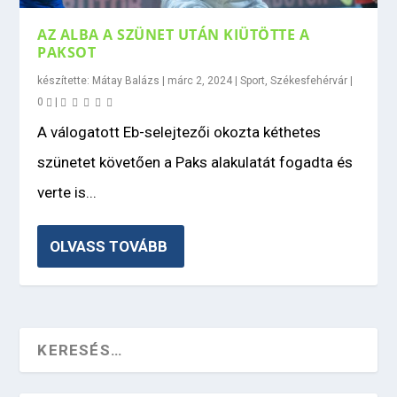
AZ ALBA A SZÜNET UTÁN KIÜTÖTTE A
PAKSOT
készítette:
Mátay Balázs
|
márc 2, 2024
|
Sport
,
Székesfehérvár
|
0
|
A válogatott Eb-selejtezői okozta kéthetes
szünetet követően a Paks alakulatát fogadta és
verte is...
OLVASS TOVÁBB