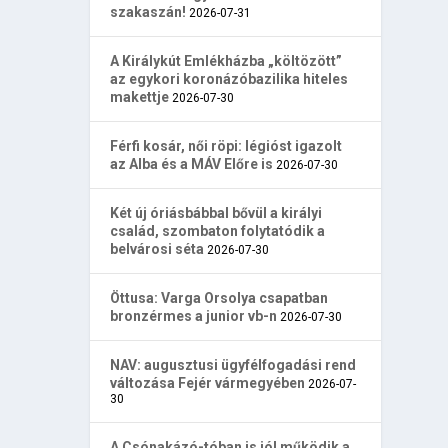
szakaszán!
2026-07-31
A Királykút Emlékházba „költözött”
az egykori koronázóbazilika hiteles
makettje
2026-07-30
Férfi kosár, női röpi: légióst igazolt
az Alba és a MÁV Előre is
2026-07-30
Két új óriásbábbal bővül a királyi
család, szombaton folytatódik a
belvárosi séta
2026-07-30
Öttusa: Varga Orsolya csapatban
bronzérmes a junior vb-n
2026-07-30
NAV: augusztusi ügyfélfogadási rend
változása Fejér vármegyében
2026-07-
30
A Csónakázó-tóban is jól működik a