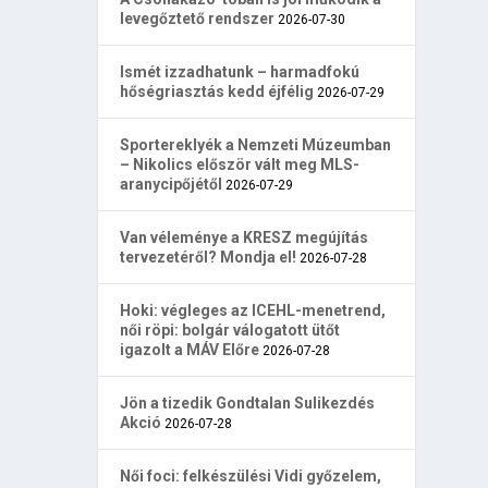
levegőztető rendszer
2026-07-30
Ismét izzadhatunk – harmadfokú
hőségriasztás kedd éjfélig
2026-07-29
Sportereklyék a Nemzeti Múzeumban
– Nikolics először vált meg MLS-
aranycipőjétől
2026-07-29
Van véleménye a KRESZ megújítás
tervezetéről? Mondja el!
2026-07-28
Hoki: végleges az ICEHL-menetrend,
női röpi: bolgár válogatott ütőt
igazolt a MÁV Előre
2026-07-28
Jön a tizedik Gondtalan Sulikezdés
Akció
2026-07-28
Női foci: felkészülési Vidi győzelem,