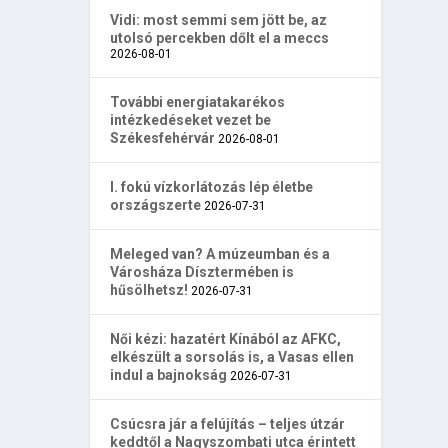
Vidi: most semmi sem jött be, az
utolsó percekben dőlt el a meccs
2026-08-01
További energiatakarékos
intézkedéseket vezet be
Székesfehérvár
2026-08-01
I. fokú vízkorlátozás lép életbe
országszerte
2026-07-31
Meleged van? A múzeumban és a
Városháza Dísztermében is
hűsölhetsz!
2026-07-31
Női kézi: hazatért Kínából az AFKC,
elkészült a sorsolás is, a Vasas ellen
indul a bajnokság
2026-07-31
Csúcsra jár a felújítás – teljes útzár
keddtől a Nagyszombati utca érintett