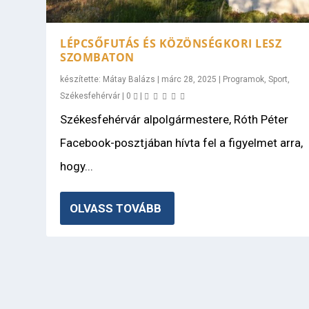
LÉPCSŐFUTÁS ÉS KÖZÖNSÉGKORI LESZ
SZOMBATON
készítette:
Mátay Balázs
|
márc 28, 2025
|
Programok
,
Sport
,
Székesfehérvár
|
0
|
Székesfehérvár alpolgármestere, Róth Péter
Facebook-posztjában hívta fel a figyelmet arra,
hogy...
OLVASS TOVÁBB