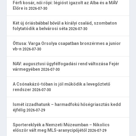
Férfi kosár, női röpi: légióst igazolt az Alba és a MÁV
Előre is
2026-07-30
Két új óriásbábbal bővül a királyi család, szombaton
folytatódik a belvárosi séta
2026-07-30
Öttusa: Varga Orsolya csapatban bronzérmes a junior
vb-n
2026-07-30
NAV: augusztusi ügyfélfogadási rend változása Fejér
vármegyében
2026-07-30
A Csónakázó-tóban is jól működik a levegőztető
rendszer
2026-07-30
Ismét izzadhatunk – harmadfokú hőségriasztás kedd
éjfélig
2026-07-29
Sportereklyék a Nemzeti Múzeumban – Nikolics
először vált meg MLS-aranycipőjétől
2026-07-29