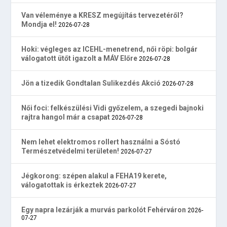
Van véleménye a KRESZ megújítás tervezetéről?
Mondja el!
2026-07-28
Hoki: végleges az ICEHL-menetrend, női röpi: bolgár
válogatott ütőt igazolt a MÁV Előre
2026-07-28
Jön a tizedik Gondtalan Sulikezdés Akció
2026-07-28
Női foci: felkészülési Vidi győzelem, a szegedi bajnoki
rajtra hangol már a csapat
2026-07-28
Nem lehet elektromos rollert használni a Sóstó
Természetvédelmi területen!
2026-07-27
Jégkorong: szépen alakul a FEHA19 kerete,
válogatottak is érkeztek
2026-07-27
Egy napra lezárják a murvás parkolót Fehérváron
2026-
07-27