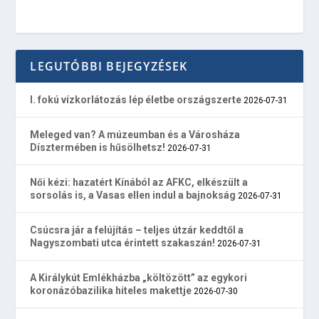
LEGUTÓBBI BEJEGYZÉSEK
I. fokú vízkorlátozás lép életbe országszerte
2026-07-31
Meleged van? A múzeumban és a Városháza
Dísztermében is hűsölhetsz!
2026-07-31
Női kézi: hazatért Kínából az AFKC, elkészült a
sorsolás is, a Vasas ellen indul a bajnokság
2026-07-31
Csúcsra jár a felújítás – teljes útzár keddtől a
Nagyszombati utca érintett szakaszán!
2026-07-31
A Királykút Emlékházba „költözött” az egykori
koronázóbazilika hiteles makettje
2026-07-30