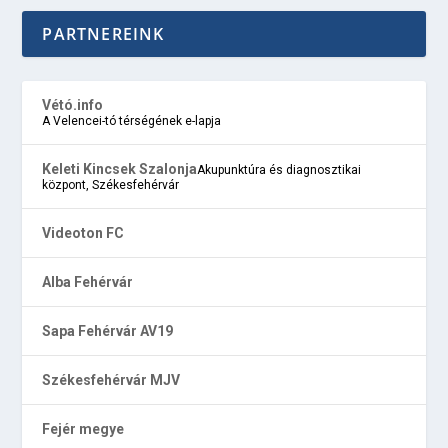
PARTNEREINK
Vétó.info
A Velencei-tó térségének e-lapja
Keleti Kincsek Szalonja
Akupunktúra és diagnosztikai
központ, Székesfehérvár
Videoton FC
Alba Fehérvár
Sapa Fehérvár AV19
Székesfehérvár MJV
Fejér megye