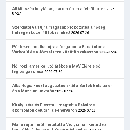
ARAK: szép helytállás, három érem a felnőtt ob-n
2026-
07-27
Szerdától vált újra magasabb fokozatba a hőség,
hétvégén közel 40 fok is lehet!
2026-07-26
Pénteken indulhat újra a forgalom a Budai úton a
Várkörút és a József utca közötti szakaszon
2026-07-26
Női röpi: amerikai ütőjátékos a MÁV Előre első
légiósigazolása
2026-07-26
Alba Regia Feszt augusztus 7-től a Bartók Béla téren
és a Múzeum udvarán
2026-07-26
Királyi séta és Fieszta – megtelt a Belváros
szombaton délután is Fehérváron
2026-07-25
Már a rajton erőt mutatott a Vidi, simán kiütötte a
legutóbbi 4. helyezett Kozármislenyt
2026-07-25