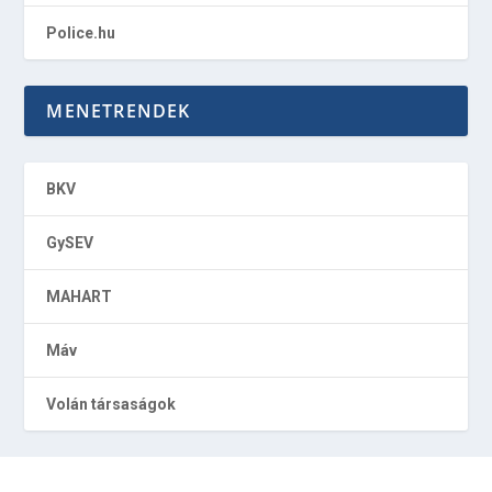
Police.hu
MENETRENDEK
BKV
GySEV
MAHART
Máv
Volán társaságok