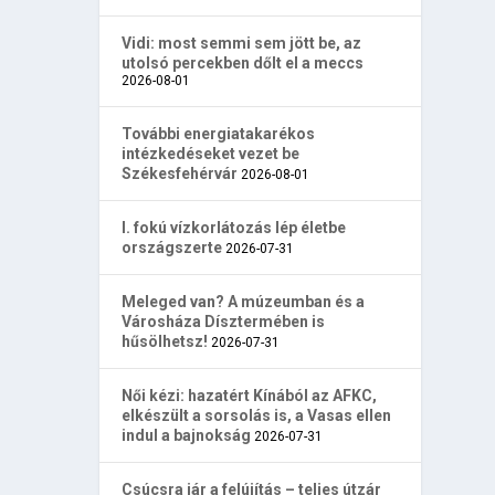
Vidi: most semmi sem jött be, az
utolsó percekben dőlt el a meccs
2026-08-01
További energiatakarékos
intézkedéseket vezet be
Székesfehérvár
2026-08-01
I. fokú vízkorlátozás lép életbe
országszerte
2026-07-31
Meleged van? A múzeumban és a
Városháza Dísztermében is
hűsölhetsz!
2026-07-31
Női kézi: hazatért Kínából az AFKC,
elkészült a sorsolás is, a Vasas ellen
indul a bajnokság
2026-07-31
Csúcsra jár a felújítás – teljes útzár