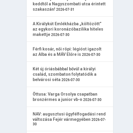
keddtől a Nagyszombati utca érintett
szakaszán!
2026-07-31
A Királykút Emlékházba „költözött”
az egykori koronázóbazilika hiteles
makettje
2026-07-30
Férfi kosár, női röpi: légióst igazolt
az Alba és a MÁV Előre is
2026-07-30
Két új óriásbábbal bővül a királyi
család, szombaton folytatódik a
belvárosi séta
2026-07-30
Öttusa: Varga Orsolya csapatban
bronzérmes a junior vb-n
2026-07-30
NAV: augusztusi ügyfélfogadási rend
változása Fejér vármegyében
2026-07-
30