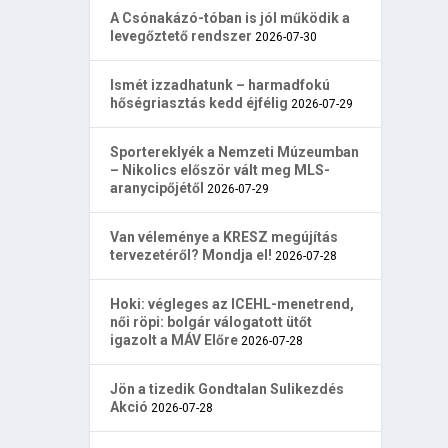
A Csónakázó-tóban is jól működik a
levegőztető rendszer
2026-07-30
Ismét izzadhatunk – harmadfokú
hőségriasztás kedd éjfélig
2026-07-29
Sportereklyék a Nemzeti Múzeumban
– Nikolics először vált meg MLS-
aranycipőjétől
2026-07-29
Van véleménye a KRESZ megújítás
tervezetéről? Mondja el!
2026-07-28
Hoki: végleges az ICEHL-menetrend,
női röpi: bolgár válogatott ütőt
igazolt a MÁV Előre
2026-07-28
Jön a tizedik Gondtalan Sulikezdés
Akció
2026-07-28