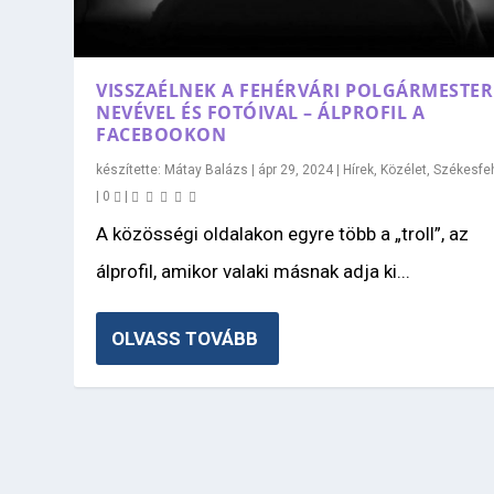
VISSZAÉLNEK A FEHÉRVÁRI POLGÁRMESTER
NEVÉVEL ÉS FOTÓIVAL – ÁLPROFIL A
FACEBOOKON
készítette:
Mátay Balázs
|
ápr 29, 2024
|
Hírek
,
Közélet
,
Székesfe
|
0
|
A közösségi oldalakon egyre több a „troll”, az
álprofil, amikor valaki másnak adja ki...
OLVASS TOVÁBB