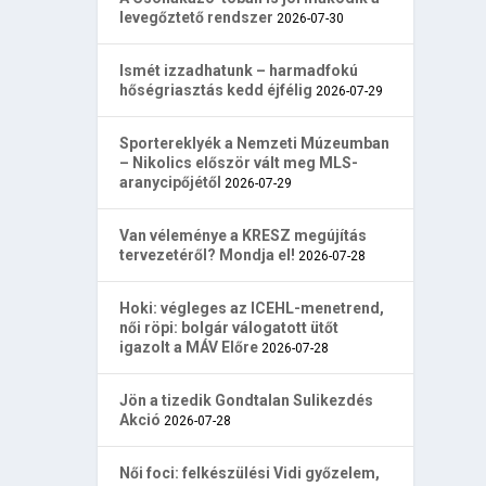
levegőztető rendszer
2026-07-30
Ismét izzadhatunk – harmadfokú
hőségriasztás kedd éjfélig
2026-07-29
Sportereklyék a Nemzeti Múzeumban
– Nikolics először vált meg MLS-
aranycipőjétől
2026-07-29
Van véleménye a KRESZ megújítás
tervezetéről? Mondja el!
2026-07-28
Hoki: végleges az ICEHL-menetrend,
női röpi: bolgár válogatott ütőt
igazolt a MÁV Előre
2026-07-28
Jön a tizedik Gondtalan Sulikezdés
Akció
2026-07-28
Női foci: felkészülési Vidi győzelem,