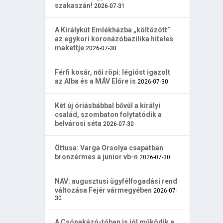
szakaszán!
2026-07-31
A Királykút Emlékházba „költözött”
az egykori koronázóbazilika hiteles
makettje
2026-07-30
Férfi kosár, női röpi: légióst igazolt
az Alba és a MÁV Előre is
2026-07-30
Két új óriásbábbal bővül a királyi
család, szombaton folytatódik a
belvárosi séta
2026-07-30
Öttusa: Varga Orsolya csapatban
bronzérmes a junior vb-n
2026-07-30
NAV: augusztusi ügyfélfogadási rend
változása Fejér vármegyében
2026-07-
30
A Csónakázó-tóban is jól működik a