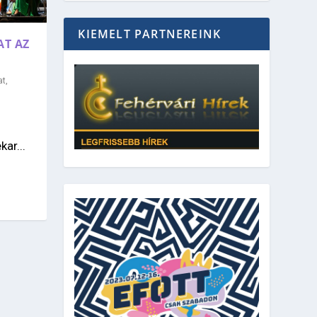
KIEMELT PARTNEREINK
AT AZ
at
,
ar...