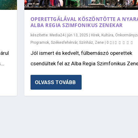
OPERETTGÁLÁVAL KÖSZÖNTÖTTE A NYAR
ALBA REGIA SZIMFONIKUS ZENEKAR
készítette:
Media24
|
jún 13, 2025
|
Hírek
,
Kultúra
,
Önkormányz
Programok
,
Székesfehérvár
,
Színház
,
Zene
|
0
|
árul
Jól ismert és kedvelt, fülbemászó operettek
..
csendültek fel az Alba Regia Szimfonikus Zenek
OLVASS TOVÁBB