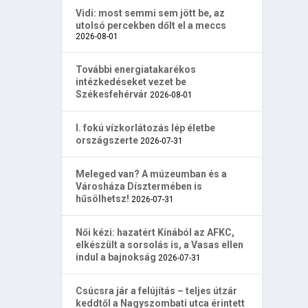
Vidi: most semmi sem jött be, az
utolsó percekben dőlt el a meccs
2026-08-01
További energiatakarékos
intézkedéseket vezet be
Székesfehérvár
2026-08-01
I. fokú vízkorlátozás lép életbe
országszerte
2026-07-31
Meleged van? A múzeumban és a
Városháza Dísztermében is
hűsölhetsz!
2026-07-31
Női kézi: hazatért Kínából az AFKC,
elkészült a sorsolás is, a Vasas ellen
indul a bajnokság
2026-07-31
Csúcsra jár a felújítás – teljes útzár
keddtől a Nagyszombati utca érintett