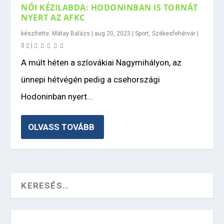
NŐI KÉZILABDA: HODONINBAN IS TORNÁT
NYERT AZ AFKC
készítette:
Mátay Balázs
|
aug 20, 2023
|
Sport
,
Székesfehérvár
|
0
|
A múlt héten a szlovákiai Nagymihályon, az
ünnepi hétvégén pedig a csehországi
Hodoninban nyert...
OLVASS TOVÁBB