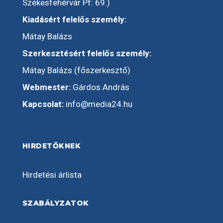
Székesfehérvár Pf: 69.)
Kiadásért felelős személy:
Mátay Balázs
Szerkesztésért felelős személy:
Mátay Balázs (főszerkesztő)
Webmester:
Gárdos András
Kapcsolat:
info@media24.hu
HIRDETŐKNEK
Hirdetési árlista
SZABÁLYZATOK