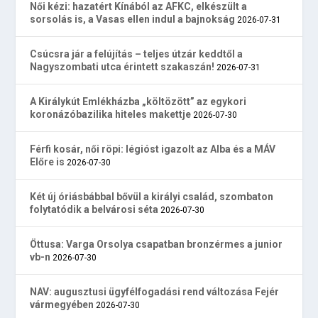
Női kézi: hazatért Kínából az AFKC, elkészült a
sorsolás is, a Vasas ellen indul a bajnokság
2026-07-31
Csúcsra jár a felújítás – teljes útzár keddtől a
Nagyszombati utca érintett szakaszán!
2026-07-31
A Királykút Emlékházba „költözött” az egykori
koronázóbazilika hiteles makettje
2026-07-30
Férfi kosár, női röpi: légióst igazolt az Alba és a MÁV
Előre is
2026-07-30
Két új óriásbábbal bővül a királyi család, szombaton
folytatódik a belvárosi séta
2026-07-30
Öttusa: Varga Orsolya csapatban bronzérmes a junior
vb-n
2026-07-30
NAV: augusztusi ügyfélfogadási rend változása Fejér
vármegyében
2026-07-30