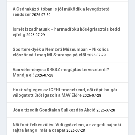
A Csónakázó-tóban is jól működik a levegőztető
rendszer
2026-07-30
Ismét izzadhatunk – harmadfokú hőségriasztás kedd
éjfélig
2026-07-29
Sportereklyék a Nemzeti Múzeumban – Nikolics
először vált meg MLS-aranycipőjétől
2026-07-29
Van véleménye a KRESZ megújítás tervezetéről?
Mondja el!
2026-07-28
Hoki: végleges az ICEHL-menetrend, női röpi: bolgár
válogatott ütőt igazolt a MÁV Előre
2026-07-28
Jön a tizedik Gondtalan Sulikezdés Akció
2026-07-28
Női foci: felkészülési Vidi győzelem, a szegedi bajnoki
rajtra hangol már a csapat
2026-07-28