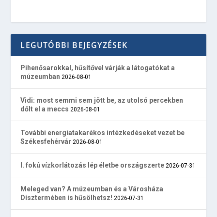
LEGUTÓBBI BEJEGYZÉSEK
Pihenősarokkal, hűsítővel várják a látogatókat a
múzeumban
2026-08-01
Vidi: most semmi sem jött be, az utolsó percekben
dőlt el a meccs
2026-08-01
További energiatakarékos intézkedéseket vezet be
Székesfehérvár
2026-08-01
I. fokú vízkorlátozás lép életbe országszerte
2026-07-31
Meleged van? A múzeumban és a Városháza
Dísztermében is hűsölhetsz!
2026-07-31