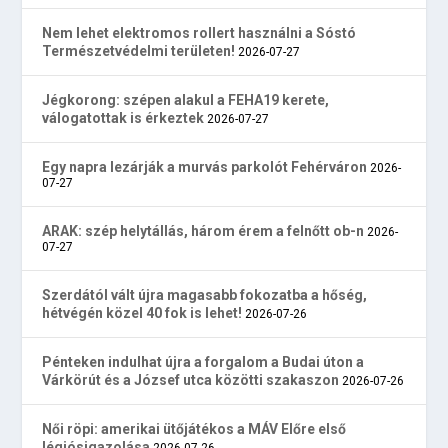
Nem lehet elektromos rollert használni a Sóstó
Természetvédelmi területen!
2026-07-27
Jégkorong: szépen alakul a FEHA19 kerete,
válogatottak is érkeztek
2026-07-27
Egy napra lezárják a murvás parkolót Fehérváron
2026-
07-27
ARAK: szép helytállás, három érem a felnőtt ob-n
2026-
07-27
Szerdától vált újra magasabb fokozatba a hőség,
hétvégén közel 40 fok is lehet!
2026-07-26
Pénteken indulhat újra a forgalom a Budai úton a
Várkörút és a József utca közötti szakaszon
2026-07-26
Női röpi: amerikai ütőjátékos a MÁV Előre első
légiósigazolása
2026-07-26