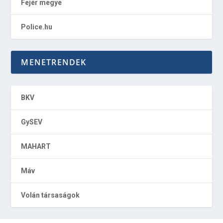
Fejér megye
Police.hu
MENETRENDEK
BKV
GySEV
MAHART
Máv
Volán társaságok