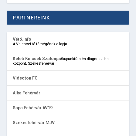
PARTNEREINK
Vétó.info
A Velencei-tó térségének e-lapja
Keleti Kincsek Szalonja
Akupunktúra és diagnosztikai
központ, Székesfehérvár
Videoton FC
Alba Fehérvár
Sapa Fehérvár AV19
Székesfehérvár MJV