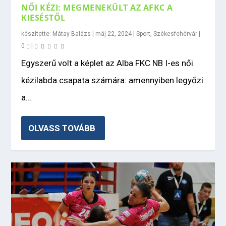
NŐI KÉZI: MEGMENEKÜLT AZ AFKC A
KIESÉSTŐL
készítette:
Mátay Balázs
|
máj 22, 2024
|
Sport
,
Székesfehérvár
|
0
|
Egyszerű volt a képlet az Alba FKC NB I-es női
kézilabda csapata számára: amennyiben legyőzi
a...
OLVASS TOVÁBB