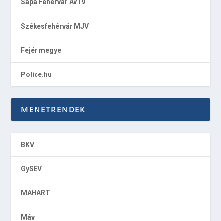
Sapa Fehérvár AV19
Székesfehérvár MJV
Fejér megye
Police.hu
MENETRENDEK
BKV
GySEV
MAHART
Máv