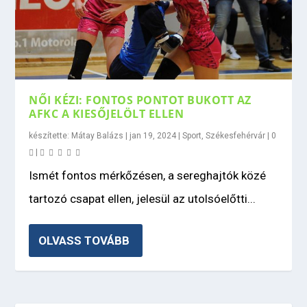
NŐI KÉZI: FONTOS PONTOT BUKOTT AZ
AFKC A KIESŐJELÖLT ELLEN
készítette:
Mátay Balázs
|
jan 19, 2024
|
Sport
,
Székesfehérvár
|
0
|
Ismét fontos mérkőzésen, a sereghajtók közé
tartozó csapat ellen, jelesül az utolsóelőtti...
OLVASS TOVÁBB