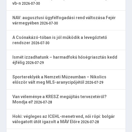
vb-n
2026-07-30
NAV: augusztusi ügyfélfogadási rend változása Fejér
vármegyében
2026-07-30
A Csónakázó-tóban is jól működik a levegőztető
rendszer
2026-07-30
Ismét izzadhatunk – harmadfokú hőségriasztás kedd
éjfélig
2026-07-29
Sportereklyék a Nemzeti Múzeumban – Nikolics
először vált meg MLS-aranycipőjétől
2026-07-29
Van véleménye a KRESZ megújítás tervezetéről?
Mondja el!
2026-07-28
Hoki: végleges az ICEHL-menetrend, női röpi: bolgár
válogatott ütőt igazolt a MÁV Előre
2026-07-28