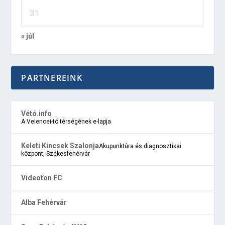
31
« júl
PARTNEREINK
Vétó.info
A Velencei-tó térségének e-lapja
Keleti Kincsek Szalonja
Akupunktúra és diagnosztikai
központ, Székesfehérvár
Videoton FC
Alba Fehérvár