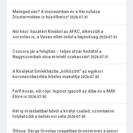
Meleged van? A múzeumban és a Városháza
Dísztermében is hűsölhetsz!
2026-07-31
Női kézi: hazatért Kínából az AFKC, elkészült a
sorsolás is, a Vasas ellen indul a bajnokság
2026-07-31
Csúcsra jár a felújítás – teljes útzár keddtől a
Nagyszombati utca érintett szakaszán!
2026-07-31
A Királykút Emlékházba „költözött” az egykori
koronázóbazilika hiteles makettje
2026-07-30
Férfi kosár, női röpi: légióst igazolt az Alba és a MÁV
Előre is
2026-07-30
Két új óriásbábbal bővül a királyi család, szombaton
folytatódik a belvárosi séta
2026-07-30
Öttusa: Varga Orsolya csapatban bronzérmes a junior