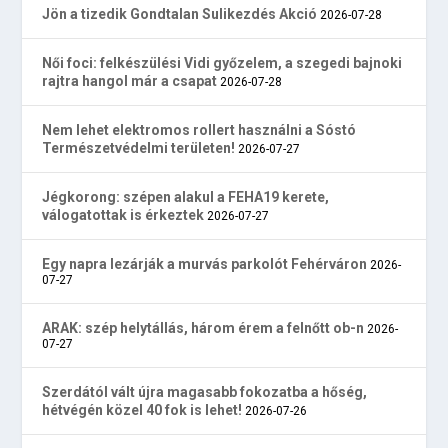
Jön a tizedik Gondtalan Sulikezdés Akció
2026-07-28
Női foci: felkészülési Vidi győzelem, a szegedi bajnoki
rajtra hangol már a csapat
2026-07-28
Nem lehet elektromos rollert használni a Sóstó
Természetvédelmi területen!
2026-07-27
Jégkorong: szépen alakul a FEHA19 kerete,
válogatottak is érkeztek
2026-07-27
Egy napra lezárják a murvás parkolót Fehérváron
2026-
07-27
ARAK: szép helytállás, három érem a felnőtt ob-n
2026-
07-27
Szerdától vált újra magasabb fokozatba a hőség,
hétvégén közel 40 fok is lehet!
2026-07-26