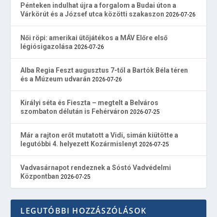
Pénteken indulhat újra a forgalom a Budai úton a
Várkörút és a József utca közötti szakaszon
2026-07-26
Női röpi: amerikai ütőjátékos a MÁV Előre első
légiósigazolása
2026-07-26
Alba Regia Feszt augusztus 7-től a Bartók Béla téren
és a Múzeum udvarán
2026-07-26
Királyi séta és Fieszta – megtelt a Belváros
szombaton délután is Fehérváron
2026-07-25
Már a rajton erőt mutatott a Vidi, simán kiütötte a
legutóbbi 4. helyezett Kozármislenyt
2026-07-25
Vadvasárnapot rendeznek a Sóstó Vadvédelmi
Központban
2026-07-25
LEGUTÓBBI HOZZÁSZÓLÁSOK