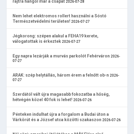
rajtra hangol már a csapat
2026-07-28
Nem lehet elektromos rollert használni a Sóstó
Természetvédelmi területen!
2026-07-27
Jégkorong: szépen alakul a FEHA19 kerete,
válogatottak is érkeztek
2026-07-27
Egy napra lezárják a murvás parkolót Fehérváron
2026-
07-27
ARAK: szép helytállás, három érem a felnőtt ob-n
2026-
07-27
Szerdától vált újra magasabb fokozatba a hőség,
hétvégén közel 40 fok is lehet!
2026-07-26
Pénteken indulhat újra a forgalom a Budai úton a
Várkörút és a József utca közötti szakaszon
2026-07-26