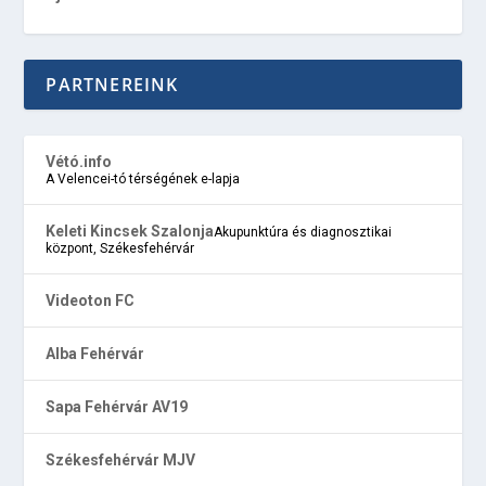
PARTNEREINK
Vétó.info
A Velencei-tó térségének e-lapja
Keleti Kincsek Szalonja
Akupunktúra és diagnosztikai
központ, Székesfehérvár
Videoton FC
Alba Fehérvár
Sapa Fehérvár AV19
Székesfehérvár MJV