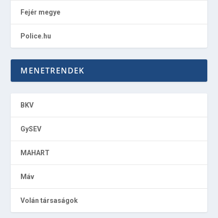
Fejér megye
Police.hu
MENETRENDEK
BKV
GySEV
MAHART
Máv
Volán társaságok