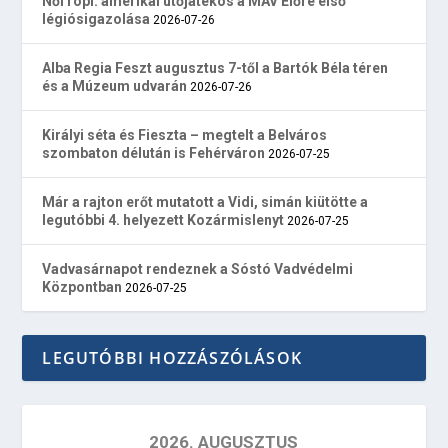
Női röpi: amerikai ütőjátékos a MÁV Előre első
légiósigazolása
2026-07-26
Alba Regia Feszt augusztus 7-től a Bartók Béla téren
és a Múzeum udvarán
2026-07-26
Királyi séta és Fieszta – megtelt a Belváros
szombaton délután is Fehérváron
2026-07-25
Már a rajton erőt mutatott a Vidi, simán kiütötte a
legutóbbi 4. helyezett Kozármislenyt
2026-07-25
Vadvasárnapot rendeznek a Sóstó Vadvédelmi
Központban
2026-07-25
LEGUTÓBBI HOZZÁSZÓLÁSOK
2026. AUGUSZTUS