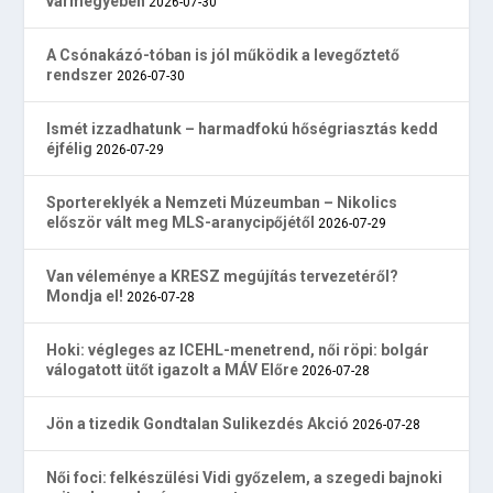
vármegyében
2026-07-30
A Csónakázó-tóban is jól működik a levegőztető
rendszer
2026-07-30
Ismét izzadhatunk – harmadfokú hőségriasztás kedd
éjfélig
2026-07-29
Sportereklyék a Nemzeti Múzeumban – Nikolics
először vált meg MLS-aranycipőjétől
2026-07-29
Van véleménye a KRESZ megújítás tervezetéről?
Mondja el!
2026-07-28
Hoki: végleges az ICEHL-menetrend, női röpi: bolgár
válogatott ütőt igazolt a MÁV Előre
2026-07-28
Jön a tizedik Gondtalan Sulikezdés Akció
2026-07-28
Női foci: felkészülési Vidi győzelem, a szegedi bajnoki