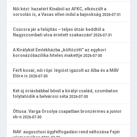
Női kézi: hazatért Kínából az AFKC, elkészült a
sorsolás is, a Vasas ellen indul a bajnokság
2026-07-31
Csúcsra jár a felújítás – teljes útzár keddtől a
Nagyszombati utca érintett szakaszán!
2026-07-31
A Királykút Emlékházba „költözött” az egykori
koronázóbazilika hiteles makettje
2026-07-30
Férfi kosár, női röpi: légióst igazolt az Alba és a MÁV
Előre is
2026-07-30
Két új óriásbábbal bővül a királyi család, szombaton
folytatódik a belvárosi séta
2026-07-30
Öttusa: Varga Orsolya csapatban bronzérmes a junior
vb-n
2026-07-30
NAV: augusztusi ügyfélfogadási rend változása Fejér