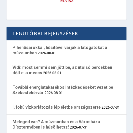
LEGUTÓBBI BEJEGYZÉSEK
Pihenősarokkal, hűsítővel várják a látogatókat a
múzeumban
2026-08-01
Vidi: most semmi sem jött be, az utolsó percekben
dőlt el a meccs
2026-08-01
További energiatakarékos intézkedéseket vezet be
Székesfehérvár
2026-08-01
I. fokú vízkorlátozás lép életbe országszerte
2026-07-31
Meleged van? A múzeumban és a Városháza
Dísztermében is hűsölhetsz!
2026-07-31