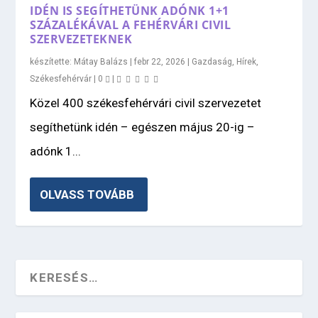
IDÉN IS SEGÍTHETÜNK ADÓNK 1+1
SZÁZALÉKÁVAL A FEHÉRVÁRI CIVIL
SZERVEZETEKNEK
készítette:
Mátay Balázs
|
febr 22, 2026
|
Gazdaság
,
Hírek
,
Székesfehérvár
|
0
|
Közel 400 székesfehérvári civil szervezetet
segíthetünk idén – egészen május 20-ig –
adónk 1...
OLVASS TOVÁBB