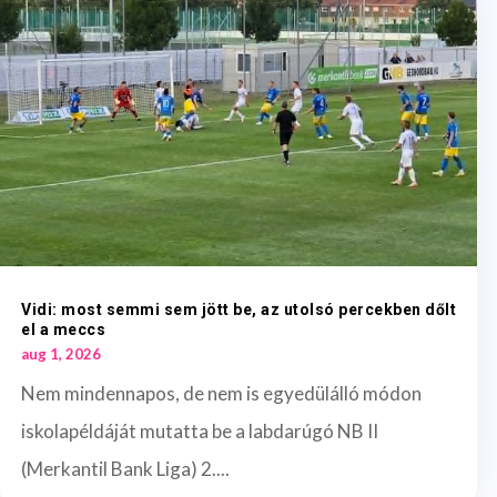
Vidi: most semmi sem jött be, az utolsó percekben dőlt
el a meccs
aug 1, 2026
Nem mindennapos, de nem is egyedülálló módon
iskolapéldáját mutatta be a labdarúgó NB II
(Merkantil Bank Liga) 2....