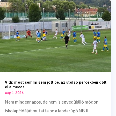
Vidi: most semmi sem jött be, az utolsó percekben dőlt
el a meccs
aug 1, 2026
Nem mindennapos, de nem is egyedülálló módon
iskolapéldáját mutatta be a labdarúgó NB II