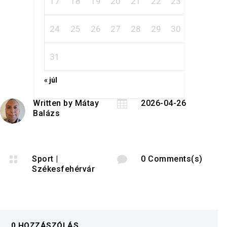
17
18
19
20
21
22
23
24
25
26
27
28
29
30
31
« júl
Written by
Mátay

2026-04-26
Balázs

Sport
|

0 Comments(s)
Székesfehérvár
0 HOZZÁSZÓLÁS