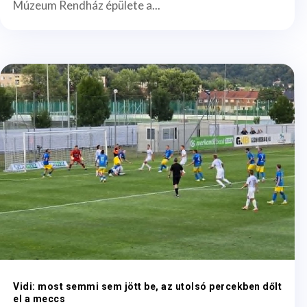
Múzeum Rendház épülete a...
Vidi: most semmi sem jött be, az utolsó percekben dőlt
el a meccs