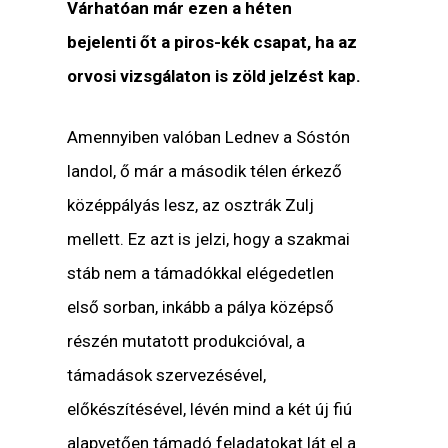
Várhatóan már ezen a héten
bejelenti őt a piros-kék csapat, ha az
orvosi vizsgálaton is zöld jelzést kap.
Amennyiben valóban Lednev a Sóstón
landol, ő már a második télen érkező
középpályás lesz, az osztrák Zulj
mellett. Ez azt is jelzi, hogy a szakmai
stáb nem a támadókkal elégedetlen
első sorban, inkább a pálya középső
részén mutatott produkcióval, a
támadások szervezésével,
előkészítésével, lévén mind a két új fiú
alapvetően támadó feladatokat lát el a