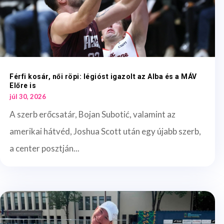
Férfi kosár, női röpi: légióst igazolt az Alba és a MÁV
Előre is
júl 30, 2026
A szerb erőcsatár, Bojan Subotić, valamint az
amerikai hátvéd, Joshua Scott után egy újabb szerb,
a center posztján...