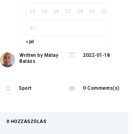
24
25
26
27
28
29
30
31
« júl
Written by
Mátay

2022-01-18
Balázs

Sport

0 Comments(s)
0 HOZZÁSZÓLÁS