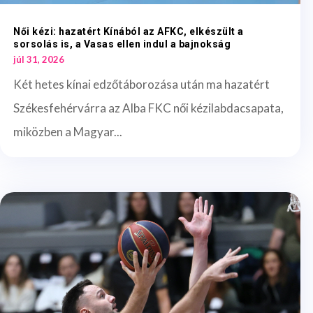
Női kézi: hazatért Kínából az AFKC, elkészült a
sorsolás is, a Vasas ellen indul a bajnokság
júl 31, 2026
Két hetes kínai edzőtáborozása után ma hazatért
Székesfehérvárra az Alba FKC női kézilabdacsapata,
miközben a Magyar...