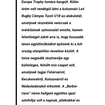
Europe Trophy tornára hangolt. Külön
öröm volt vendégül látni a kolozsvári Leii
Rugby Câmpia Turzii U18-as alakulatát,
amelynek részvétele nemcsak a
mérkőzések színvonalát emelte, hanem
lehetőséget adott arra is, hogy hosszabb
távon együttműködést építsünk ki a két
ország utánpótlás-nevelése között. A
torna negyedik résztvevője egy
különleges, felnőtt mix csapat volt,
amelynek tagjai Fehérvárról,
Kecskemétről, Kolozsvárról és
Nádasladányból érkeztek. A „Barbie-
rians” névre hallgató együttes igazi
színfoltja volt a napnak, játékukkal és