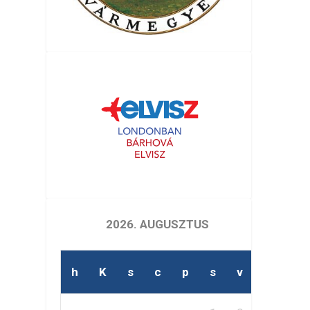
2026. AUGUSZTUS
h
K
s
c
p
s
v