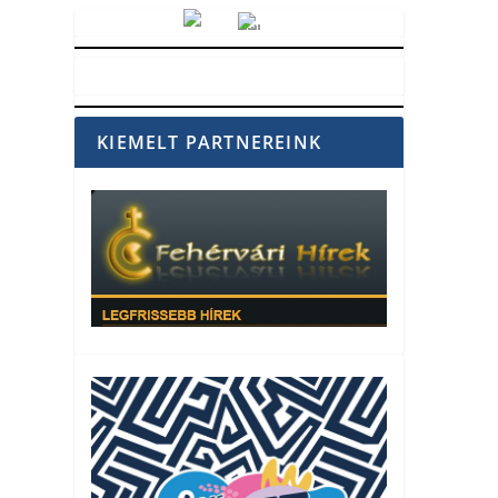
Vörösmarty Rádió
KIEMELT PARTNEREINK