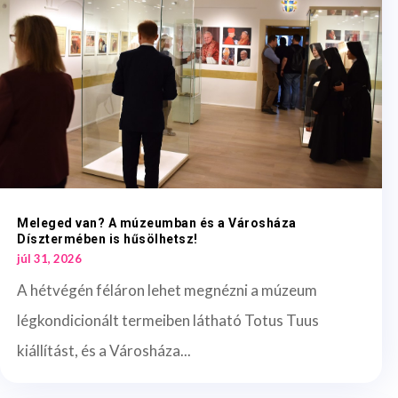
Meleged van? A múzeumban és a Városháza
Dísztermében is hűsölhetsz!
júl 31, 2026
A hétvégén féláron lehet megnézni a múzeum
légkondicionált termeiben látható Totus Tuus
kiállítást, és a Városháza...