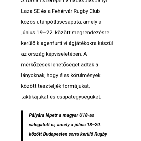
A tornán szerepelt a nádasdlasdányi
Laza SE és a Fehérvár Rugby Club
közös utánpótláscsapata, amely a
június 19–22. között megrendezésre
kerülő klagenfurti világjátékokra készül
az ország képviseletében. A
mérkőzések lehetőséget adtak a
lányoknak, hogy éles körülmények
között teszteljék formájukat,
taktikájukat és csapategységüket.
Pályára lépett a magyar U18-as
válogatott is, amely a július 18–20.
között Budapesten sorra kerülő Rugby