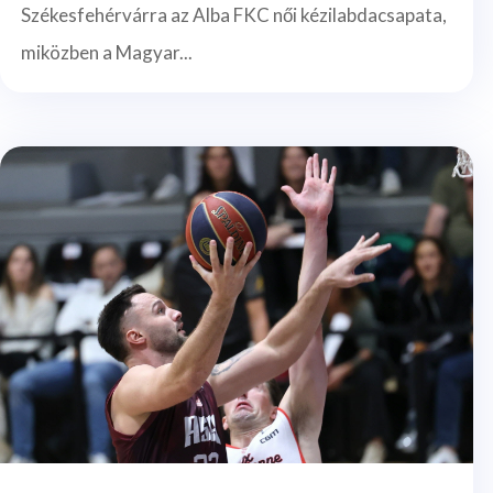
Székesfehérvárra az Alba FKC női kézilabdacsapata,
miközben a Magyar...