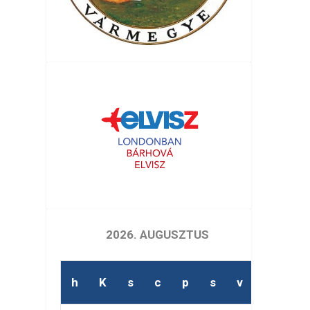
2026. AUGUSZTUS
h
K
s
c
p
s
v