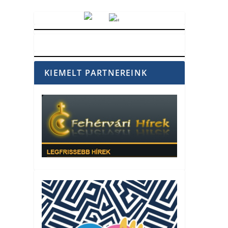
Vörösmarty Rádió
KIEMELT PARTNEREINK