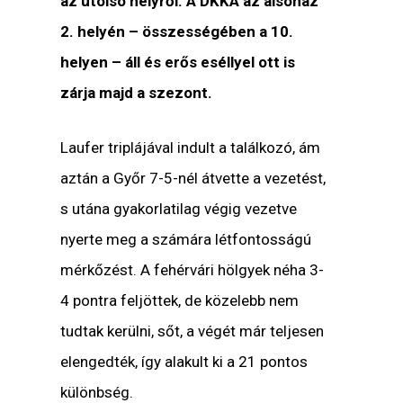
az utolsó helyről. A DKKA az alsóház
2. helyén – összességében a 10.
helyen – áll és erős eséllyel ott is
zárja majd a szezont.
Laufer triplájával indult a találkozó, ám
aztán a Győr 7-5-nél átvette a vezetést,
s utána gyakorlatilag végig vezetve
nyerte meg a számára létfontosságú
mérkőzést. A fehérvári hölgyek néha 3-
4 pontra feljöttek, de közelebb nem
tudtak kerülni, sőt, a végét már teljesen
elengedték, így alakult ki a 21 pontos
különbség.