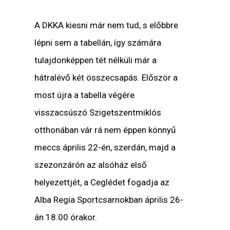
A DKKA kiesni már nem tud, s előbbre
lépni sem a tabellán, így számára
tulajdonképpen tét nélküli már a
hátralévő két összecsapás. Először a
most újra a tabella végére
visszacsúszó Szigetszentmiklós
otthonában vár rá nem éppen könnyű
meccs április 22-én, szerdán, majd a
szezonzárón az alsóház első
helyezettjét, a Ceglédet fogadja az
Alba Regia Sportcsarnokban április 26-
án 18.00 órakor.