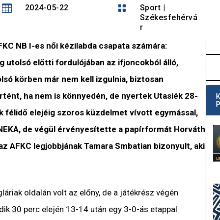

2024-05-22

Sport
|
Székesfehérvá
r
 FKC NB I-es női kézilabda csapata számára:
utolsó előtti fordulójában az ifjoncokból álló,
olsó körben már nem kell izgulnia, biztosan
rtént, ha nem is könnyedén, de nyertek Utasiék 28-
k félidő elejéig szoros küzdelmet vívott egymással,
a NEKA, de végül érvényesítette a papírformát Horváth
az AFKC legjobbjának Tamara Smbatian bizonyult, aki
láriak oldalán volt az előny, de a játékrész végén
ik 30 perc elején 13-14 után egy 3-0-ás etappal