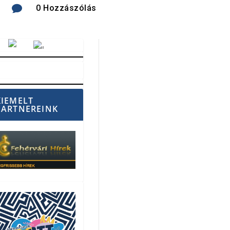

0 Hozzászólás
Vörösmarty Rádió
KIEMELT
PARTNEREINK