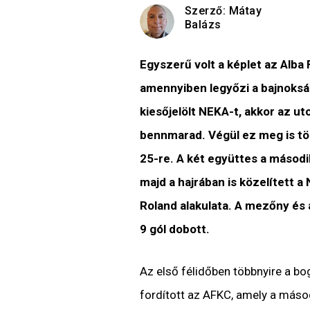
Szerző:
Mátay
Balázs
Egyszerű volt a képlet az Alba
amennyiben legyőzi a bajnokság 
kiesőjelölt NEKA-t, akkor az ut
bennmarad. Végül ez meg is tö
25-re. A két együttes a másodi
majd a hajrában is közelített 
Roland alakulata. A mezőny és 
9 gól dobott.
Az első félidőben többnyire a bog
fordított az AFKC, amely a másod