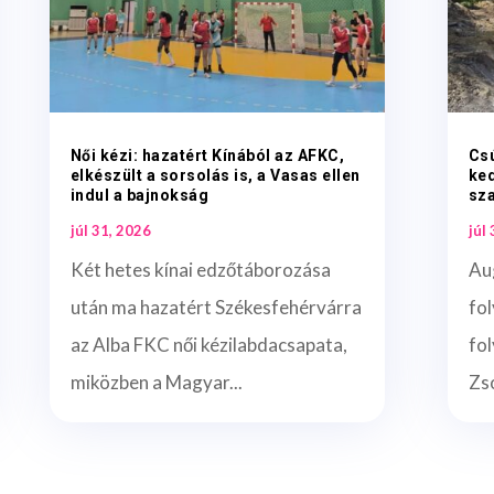
Női kézi: hazatért Kínából az AFKC,
Csú
elkészült a sorsolás is, a Vasas ellen
ked
indul a bajnokság
sz
júl 31, 2026
júl
Két hetes kínai edzőtáborozása
Au
után ma hazatért Székesfehérvárra
fol
az Alba FKC női kézilabdacsapata,
fo
miközben a Magyar...
Zso