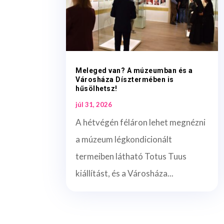
Meleged van? A múzeumban és a
Városháza Dísztermében is
hűsölhetsz!
júl 31, 2026
A hétvégén féláron lehet megnézni
a múzeum légkondicionált
termeiben látható Totus Tuus
kiállítást, és a Városháza...