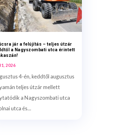
csra jár a felújítás – teljes útzár
dtől a Nagyszombati utca érintett
akaszán!
 31, 2026
gusztus 4-én, keddtől augusztus
yamán teljes útzár mellett
lytatódik a Nagyszombati utca
lnai utca és...