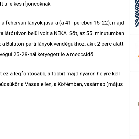
lt a lelkes ifjoncoknak.
e a fehérvári lányok javára (a 41. percben 15-22), majd
a látótávon belül volt a NEKA. Sőt, az 55. minutumban
 a Balaton-parti lányok vendégükhöz, akik 2 perc alatt
y végül 25-28-nál ketyegett le a meccsidő.
ez a legfontosabb, a többit majd nyáron helyre kell
 búcsúkör a Vasas ellen, a Köfémben, vasárnap (május