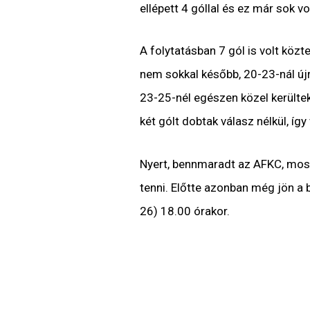
ellépett 4 góllal és ez már sok vo
A folytatásban 7 gól is volt közt
nem sokkal később, 20-23-nál újr
23-25-nél egészen közel kerültek
két gólt dobtak válasz nélkül, íg
Nyert, bennmaradt az AFKC, most 
tenni. Előtte azonban még jön a
26) 18.00 órakor.