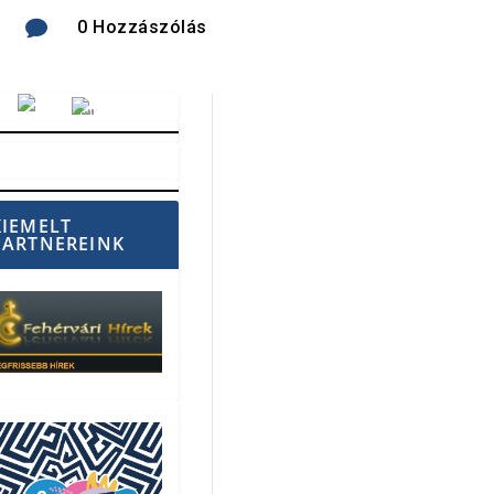

0 Hozzászólás
Vörösmarty Rádió
KIEMELT
PARTNEREINK