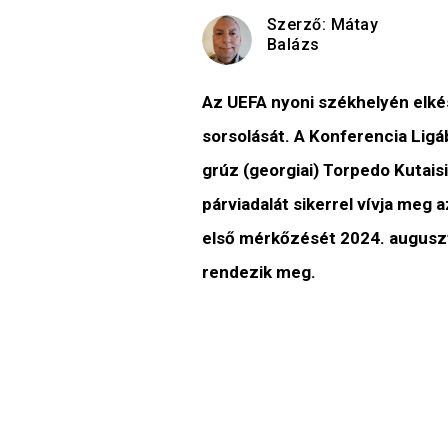
Szerző:
Mátay
Balázs
Az UEFA nyoni székhelyén elké
sorsolását. A Konferencia Ligá
grúz (georgiai) Torpedo Kutais
párviadalát sikerrel vívja meg 
első mérkőzését 2024. auguszt
rendezik meg.