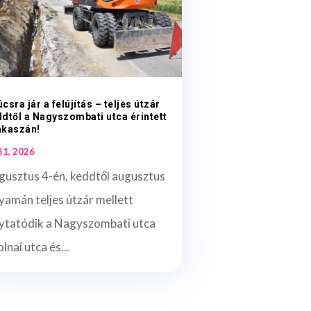
csra jár a felújítás – teljes útzár
dtől a Nagyszombati utca érintett
akaszán!
 31, 2026
gusztus 4-én, keddtől augusztus
yamán teljes útzár mellett
lytatódik a Nagyszombati utca
lnai utca és...