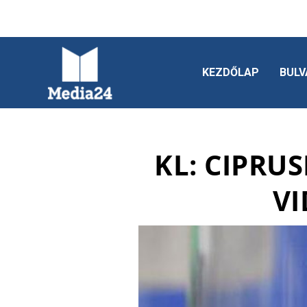
KEZDŐLAP
BULV
KL: CIPRUS
VI