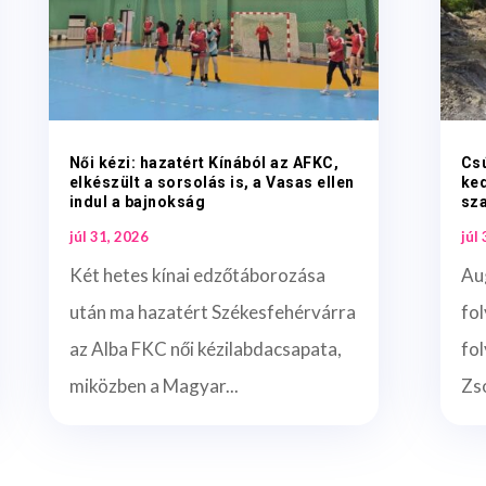
Női kézi: hazatért Kínából az AFKC,
Csú
elkészült a sorsolás is, a Vasas ellen
ked
indul a bajnokság
sz
júl 31, 2026
júl
Két hetes kínai edzőtáborozása
Au
után ma hazatért Székesfehérvárra
fol
az Alba FKC női kézilabdacsapata,
fo
miközben a Magyar...
Zso