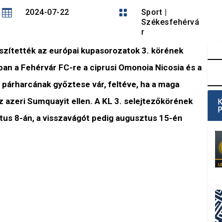

2024-07-22

Sport
|
Székesfehérvá
r
szítették az európai kupasorozatok 3. körének
ban a Fehérvár FC-re a ciprusi Omonoia Nicosia és a
i párharcának győztese vár, feltéve, ha a maga
az azeri Sumquayit ellen. A KL 3. selejtezőkörének
us 8-án, a visszavágót pedig augusztus 15-én