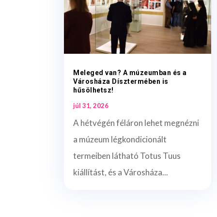
Meleged van? A múzeumban és a
Városháza Dísztermében is
hűsölhetsz!
júl 31, 2026
A hétvégén féláron lehet megnézni
a múzeum légkondicionált
termeiben látható Totus Tuus
kiállítást, és a Városháza...