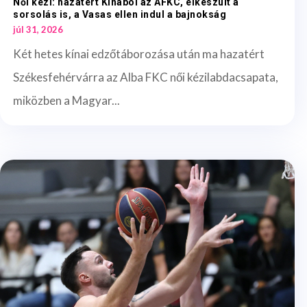
Női kézi: hazatért Kínából az AFKC, elkészült a
sorsolás is, a Vasas ellen indul a bajnokság
júl 31, 2026
Két hetes kínai edzőtáborozása után ma hazatért
Székesfehérvárra az Alba FKC női kézilabdacsapata,
miközben a Magyar...