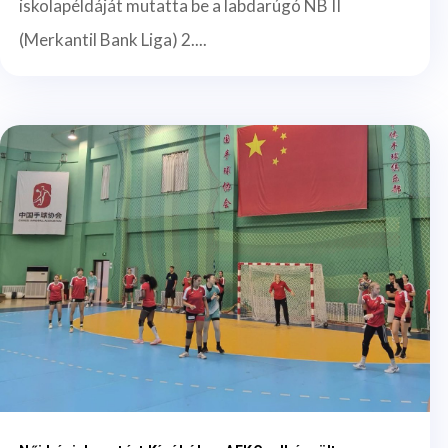
iskolapéldáját mutatta be a labdarúgó NB II
(Merkantil Bank Liga) 2....