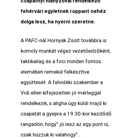
csapatnyi hiányzóval rendelkező
fehérvári egyletnek roppant nehéz
dolga lesz, ha nyerni szeretne.
A PAFC-nál Hornyák Zsolt továbbra is
komoly munkát végez vezetőedzőként,
taktikailag és a foci minden fontos
elemében remekül felkészítve
együttesét. A felvidéki szakember a
Vidi ellen kifejezetten jó mérleggel
rendelkezik, s aligha úgy küldi majd ki
csapatát a gyepre a 19.30-kor kezdődő
rangadón, hogy” jó lesz az egy pont is,
csak húzzuk ki valahogy”…