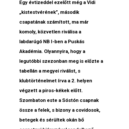
Egy évtizeddel ezelőtt még a Vidi
„kistestvérének”, második
csapatának számított, ma már
komoly, közvetlen riválisa a
labdarúgó NB I-ben a Puskás
Akadémia. Olyannyira, hogy a
legutóbbi szezonban meg is előzte a
tabellán a megyei riválist, s
klubtörténelmet írva a 2. helyen
végzett a piros-kékek előtt.
Szombaton este a Sóstón csapnak
össze a felek, s bizony a covidosok,
betegek és sérültek okán bő