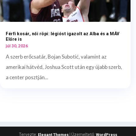
Férfi kosár, női röpi: légióst igazolt az Alba és a MÁV
Előre is
júl 30, 2026
A szerb erőcsatár, Bojan Subotić, valamint az
amerikai hátvéd, Joshua Scott után egy újabb szerb,
a center posztján...
Tervezte:
| Üzemeltető:
Elegant Themes
WordPress