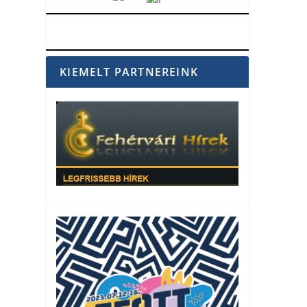
Vörösmarty Rádió
KIEMELT PARTNEREINK