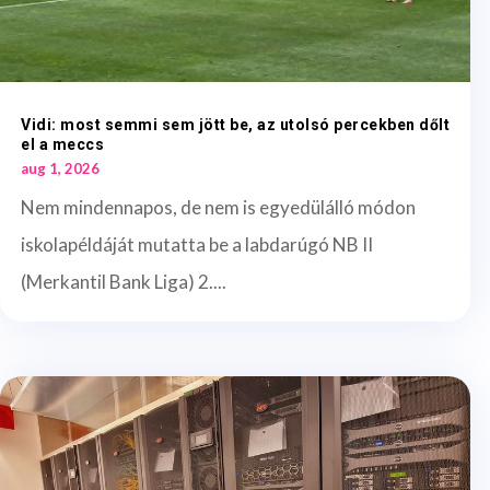
Vidi: most semmi sem jött be, az utolsó percekben dőlt
el a meccs
aug 1, 2026
Nem mindennapos, de nem is egyedülálló módon
iskolapéldáját mutatta be a labdarúgó NB II
(Merkantil Bank Liga) 2....