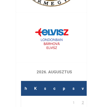
2026. AUGUSZTUS
h
K
s
c
p
s
v
2
1