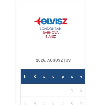
2026. AUGUSZTUS
h
K
s
c
p
s
v
1
2
3
4
5
6
7
8
9