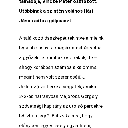
támadója, Vincze Péter osztozott.
Utóbbinak a szintén volános Hári
János adta a gólpasszt.
A találkozó összképét tekintve a mieink
legalább annyira megérdemelték volna
a győzelmet mint az osztrákok, de –
ahogy korábban számos alkalommal –
megint nem volt szerencséjük.
Jellemző volt erre a végjáték, amikor
3-2-es hátrányban Majoross Gergely
szövetségi kapitány az utolsó percekre
lehívta a jégről Bálizs kapust, hogy
előnyben legyen esély egyenlíteni,