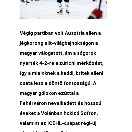
Végig partiban volt Ausztria ellen a
jégkorong elit-világbajnokságon a
magyar válogatott, ám a sógorok
nyerték 4-2-re a zürichi mérkőzést,
így a mieinknek a keddi, britek elleni
csata lesz a döntő fontosságú. A
magyar gólokon ezúttal a
Fehérváron nevelkedett és hosszú
éveket a Volánban hokizó Sofron,
valamint az ICEHL-csapat régi-új