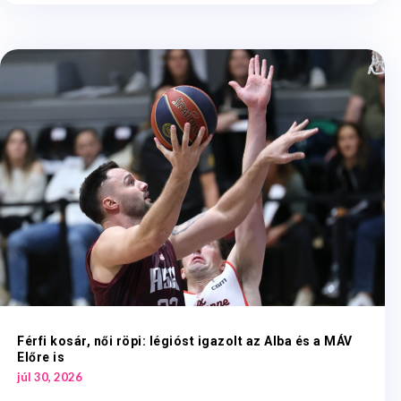
Férfi kosár, női röpi: légióst igazolt az Alba és a MÁV
Előre is
júl 30, 2026