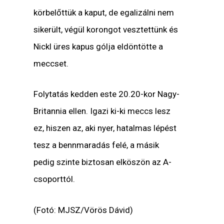
körbelőttük a kaput, de egalizálni nem
sikerült, végül korongot vesztettünk és
Nickl üres kapus gólja eldöntötte a
meccset.
Folytatás kedden este 20.20-kor Nagy-
Britannia ellen. Igazi ki-ki meccs lesz
ez, hiszen az, aki nyer, hatalmas lépést
tesz a bennmaradás felé, a másik
pedig szinte biztosan elköszön az A-
csoporttól.
(Fotó: MJSZ/Vörös Dávid)