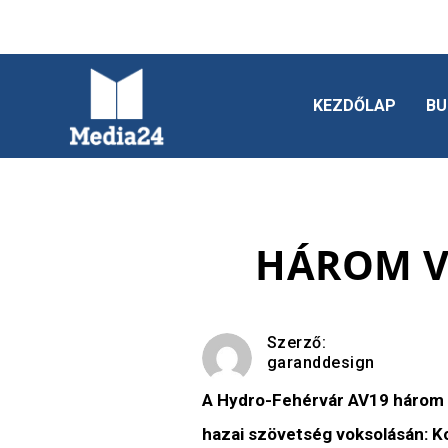
KEZDŐLAP
BU
HÁROM V
Szerző:
garanddesign
A Hydro-Fehérvár AV19 három ho
hazai szövetség voksolásán: Ko