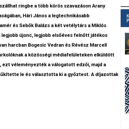
zállhat ringbe a több körös szavazáson Arany
aságában, Hári János a legtechnikásabb
mér és Sebők Balázs a két vetélytárs a Miklós
 legjobb újonc, legjobb elsőéves felnőtt játékos
 van harcban Bogesic Vedran és Révész Marcell
zurkolóknak a közösségi médiafelületeken elküldött
e, ezt véleményezték a válogatott edzői, majd a
kítette le és választotta ki a győztest. A díjazottak