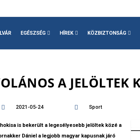
LVÁR
EGÉSZSÉG
HÍREK
KÖZBIZTONSÁG
OLÁNOS A JELÖLTEK 


2021-05-24
Sport
kisa is bekerült a legesélyesebb jelöltek közé a
rnakker Dániel a legjobb magyar kapusnak járó