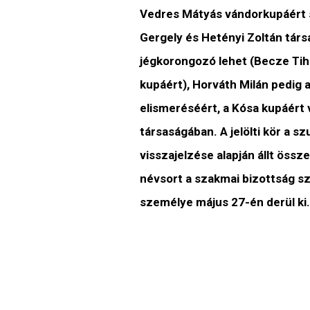
Vedres Mátyás vándorkupáért s
Gergely és Hetényi Zoltán társ
jégkorongozó lehet (Becze Tiha
kupáért), Horváth Milán pedig a
elismeréséért, a Kósa kupáért
társaságában. A jelölti kör a s
visszajelzése alapján állt össz
névsort a szakmai bizottság szű
személye május 27-én derül ki.