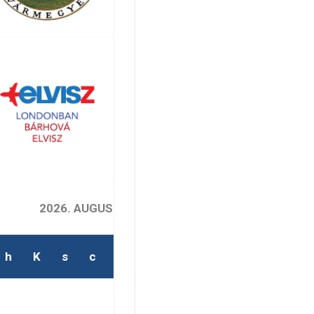
2026. AUGUSZTUS
h
K
s
c
p
s
v
2
1