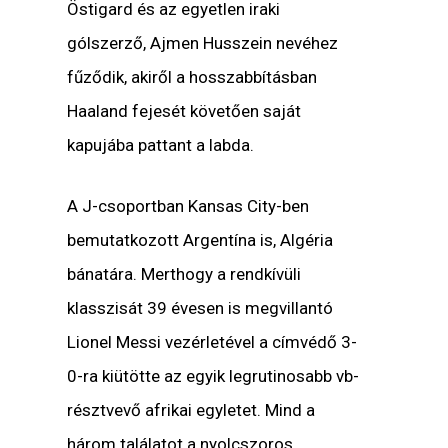
Östigard és az egyetlen iraki
gólszerző, Ajmen Husszein nevéhez
fűződik, akiről a hosszabbításban
Haaland fejesét követően saját
kapujába pattant a labda.
A J-csoportban Kansas City-ben
bemutatkozott Argentína is, Algéria
bánatára. Merthogy a rendkívüli
klasszisát 39 évesen is megvillantó
Lionel Messi vezérletével a címvédő 3-
0-ra kiütötte az egyik legrutinosabb vb-
résztvevő afrikai egyletet. Mind a
három találatot a nyolcszoros