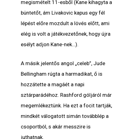
megismételt 11-esből (Kane kihagyta a
büntetőt, ám Livakovic kapus egy fél
lépést előre mozdult a lövés előtt, ami
elég is volt a játékvezetőnek, hogy újra
esélyt adjon Kane-nek…).
A másik jelentős angol „celeb”, Jude
Bellingham rúgta a harmadikat, ő is
hozzátette a magáét a napi
sztárparádéhoz. Rashford góljáról már
megemlékeztünk. Ha ezt a focit tartják,
mindkét válogatott simán továbblép a
csoportból, s akár messzire is
juthatnak.