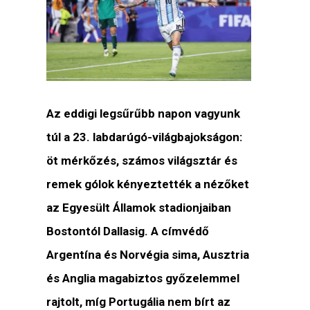
Az eddigi legsűrűbb napon vagyunk
túl a 23. labdarúgó-világbajokságon:
öt mérkőzés, számos világsztár és
remek gólok kényeztették a nézőket
az Egyesült Államok stadionjaiban
Bostontól Dallasig. A címvédő
Argentína és Norvégia sima, Ausztria
és Anglia magabiztos győzelemmel
rajtolt, míg Portugália nem bírt az