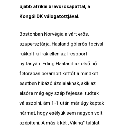
újabb afrikai bravúrcsapattal, a
Kongói DK válogatottjával.
Bostonban Norvégia a várt erős,
szupersztárja, Haaland gólerős focival
rukkolt ki Irak ellen az I-csoport
nyitányán. Erling Haaland az első bő
félórában berámolt kettőt a mindkét
esetben hibázó ázsiaiaknak, akik az
elsőre még egy szép fejessel tudtak
válaszolni, ám 1-1 után már úgy kaptak
hármat, hogy esélyük sem nagyon volt
szépíteni. A másik két „Viking” találat