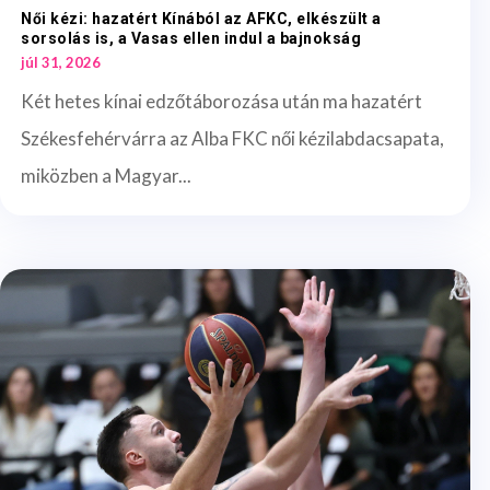
Női kézi: hazatért Kínából az AFKC, elkészült a
sorsolás is, a Vasas ellen indul a bajnokság
júl 31, 2026
Két hetes kínai edzőtáborozása után ma hazatért
Székesfehérvárra az Alba FKC női kézilabdacsapata,
miközben a Magyar...