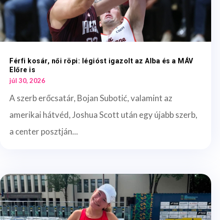
Férfi kosár, női röpi: légióst igazolt az Alba és a MÁV
Előre is
júl 30, 2026
A szerb erőcsatár, Bojan Subotić, valamint az
amerikai hátvéd, Joshua Scott után egy újabb szerb,
a center posztján...