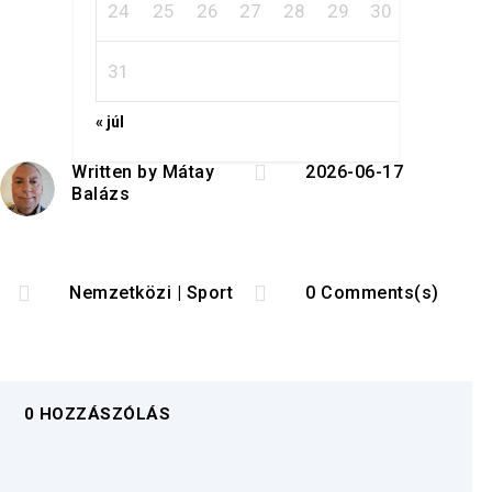
24
25
26
27
28
29
30
31
« júl

Written by
Mátay
2026-06-17
Balázs


Nemzetközi
|
Sport
0 Comments(s)
0 HOZZÁSZÓLÁS