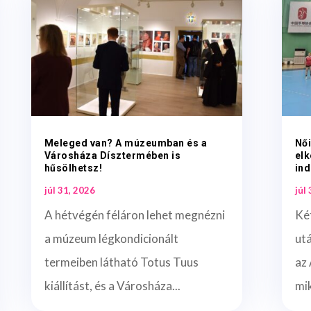
Meleged van? A múzeumban és a
Női
Városháza Dísztermében is
elk
hűsölhetsz!
ind
júl 31, 2026
júl
A hétvégén féláron lehet megnézni
Ké
a múzeum légkondicionált
ut
termeiben látható Totus Tuus
az 
kiállítást, és a Városháza...
mi