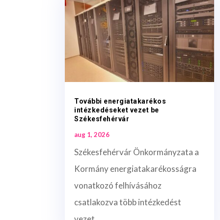
További energiatakarékos
intézkedéseket vezet be
Székesfehérvár
aug 1, 2026
Székesfehérvár Önkormányzata a
Kormány energiatakarékosságra
vonatkozó felhívásához
csatlakozva több intézkedést
vezet...