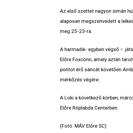
Az első szettet nagyon simán hú
alaposan megszenvedett a lelkes
meg 25-23-ra.
A harmadik- egyben végső – ját
Előre Foxconn, amely aztán tarolt
pontot érő sáncát követően Amb
mérkőzés végére.
A Loki a következő körben, márc
Előre Röplabda Centerben.
(Fotó: MÁV Előre SC)