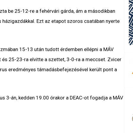
zta be 25-12-re a fehérvári gárda, ám a másodikban
 házigazdákkal. Ezt az etapot szoros csatában nyerte
szmában 15-13 után tudott érdemben ellépni a MÁV
 és 25-23-ra elvitte a szettet, 3-0-ra a meccset. Zvicer
rus eredményes támadásbefejezésével került pont a
ius 3-án, kedden 19.00 órakor a DEAC-ot fogadja a MÁV