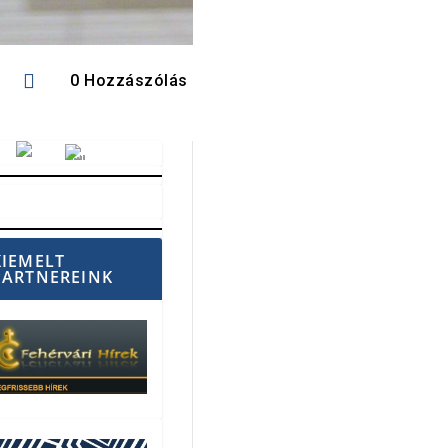

0 Hozzászólás
Vörösmarty Rádió
KIEMELT
PARTNEREINK