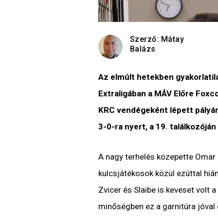
Szerző:
Mátay
Balázs
Az elmúlt hetekben gyakorlatil
Extraligában a MÁV Előre Fox
KRC vendégeként lépett pályára
3-0-ra nyert, a 19. találkozój
A nagy terhelés közepette Omar 
kulcsjátékosok közül ezúttal hián
Zvicer és Slaibe is keveset volt a 
minőségben ez a garnitúra jóval