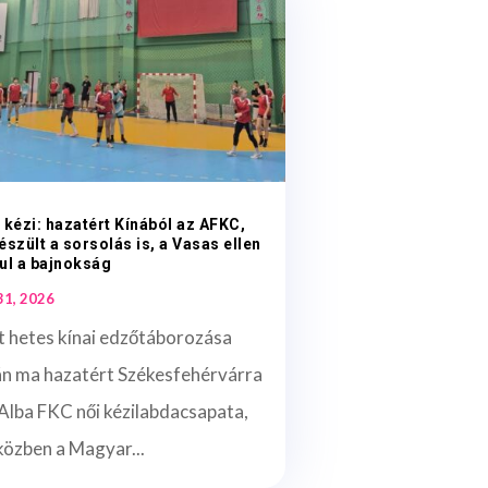
 kézi: hazatért Kínából az AFKC,
észült a sorsolás is, a Vasas ellen
ul a bajnokság
 31, 2026
t hetes kínai edzőtáborozása
án ma hazatért Székesfehérvárra
Alba FKC női kézilabdacsapata,
közben a Magyar...