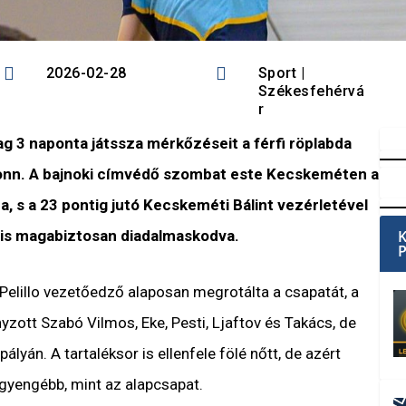


2026-02-28
Sport
|
Székesfehérvá
r
ag 3 naponta játssza mérkőzéseit a férfi röplabda
conn. A bajnoki címvédő szombat este Kecskeméten a
, s a 23 pontig jutó Kecskeméti Bálint vezérletével
án is magabiztosan diadalmaskodva.
Pelillo vezetőedző alaposan megrotálta a csapatát, a
yzott Szabó Vilmos, Eke, Pesti, Ljaftov és Takács, de
pályán. A tartaléksor is ellenfele fölé nőtt, de azért
 gyengébb, mint az alapcsapat.