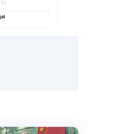
31
 júl