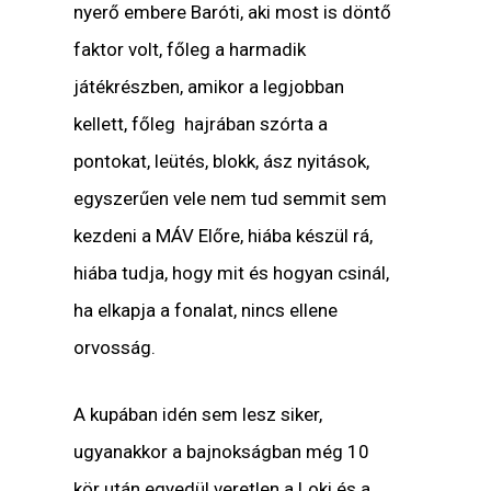
nyerő embere Baróti, aki most is döntő
faktor volt, főleg a harmadik
játékrészben, amikor a legjobban
kellett, főleg hajrában szórta a
pontokat, leütés, blokk, ász nyitások,
egyszerűen vele nem tud semmit sem
kezdeni a MÁV Előre, hiába készül rá,
hiába tudja, hogy mit és hogyan csinál,
ha elkapja a fonalat, nincs ellene
orvosság.
A kupában idén sem lesz siker,
ugyanakkor a bajnokságban még 10
kör után egyedül veretlen a Loki és a