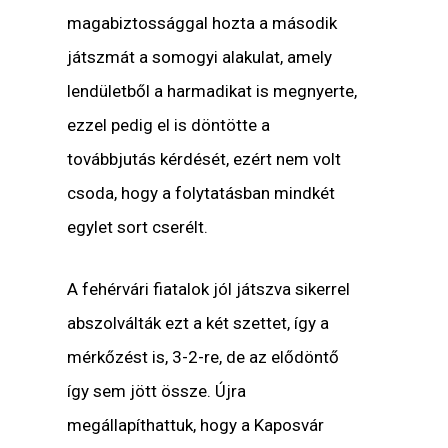
magabiztossággal hozta a második
játszmát a somogyi alakulat, amely
lendületből a harmadikat is megnyerte,
ezzel pedig el is döntötte a
továbbjutás kérdését, ezért nem volt
csoda, hogy a folytatásban mindkét
egylet sort cserélt.
A fehérvári fiatalok jól játszva sikerrel
abszolválták ezt a két szettet, így a
mérkőzést is, 3-2-re, de az elődöntő
így sem jött össze. Újra
megállapíthattuk, hogy a Kaposvár