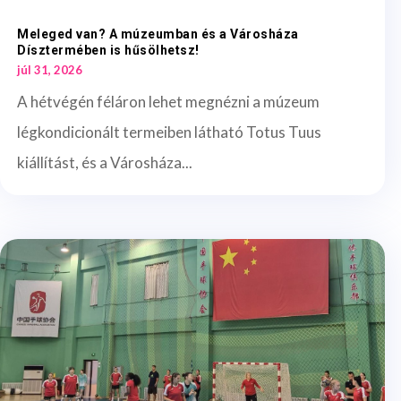
Meleged van? A múzeumban és a Városháza
Dísztermében is hűsölhetsz!
júl 31, 2026
A hétvégén féláron lehet megnézni a múzeum
légkondicionált termeiben látható Totus Tuus
kiállítást, és a Városháza...