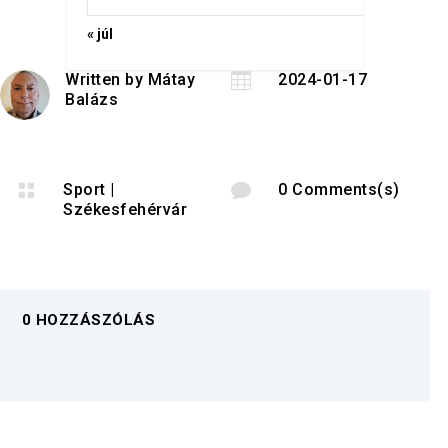
« júl
Written by
Mátay

2024-01-17
Balázs

Sport
|

0 Comments(s)
Székesfehérvár
0 HOZZÁSZÓLÁS