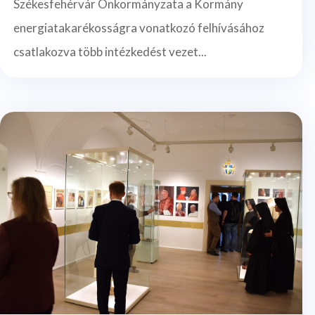
Székesfehérvár Önkormányzata a Kormány
energiatakarékosságra vonatkozó felhívásához
csatlakozva több intézkedést vezet...