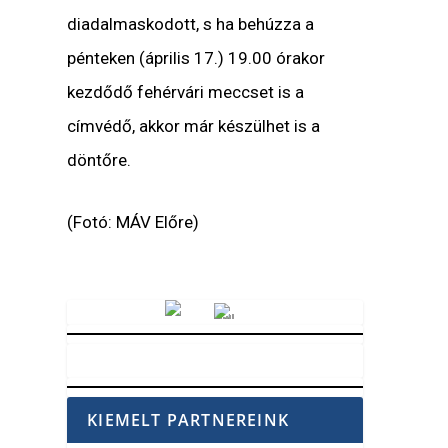
diadalmaskodott, s ha behúzza a
pénteken (április 17.) 19.00 órakor
kezdődő fehérvári meccset is a
címvédő, akkor már készülhet is a
döntőre.
(Fotó: MÁV Előre)
Vörösmarty Rádió
KIEMELT PARTNEREINK