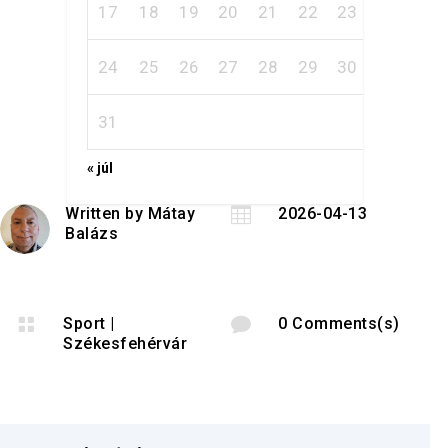
17
18
19
20
21
22
23
24
25
26
27
28
29
30
31
« júl
Written by
Mátay

2026-04-13
Balázs

Sport
|

0 Comments(s)
Székesfehérvár