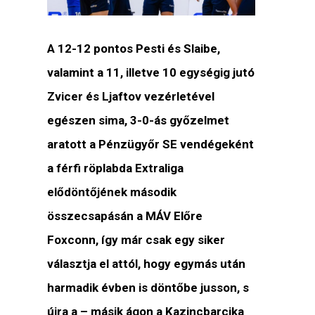
A 12-12 pontos Pesti és Slaibe,
valamint a 11, illetve 10 egységig jutó
Zvicer és Ljaftov vezérletével
egészen sima, 3-0-ás győzelmet
aratott a Pénzügyőr SE vendégeként
a férfi röplabda Extraliga
elődöntőjének második
összecsapásán a MÁV Előre
Foxconn, így már csak egy siker
választja el attól, hogy egymás után
harmadik évben is döntőbe jusson, s
újra a – másik ágon a Kazincbarcika