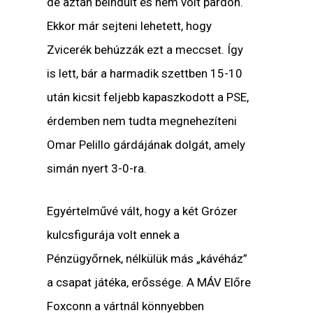
de aztán beindult és nem volt pardon.
Ekkor már sejteni lehetett, hogy
Zvicerék behúzzák ezt a meccset. Így
is lett, bár a harmadik szettben 15-10
után kicsit feljebb kapaszkodott a PSE,
érdemben nem tudta megnehezíteni
Omar Pelillo gárdájának dolgát, amely
simán nyert 3-0-ra.
Egyértelművé vált, hogy a két Grózer
kulcsfigurája volt ennek a
Pénzügyőrnek, nélkülük más „kávéház”
a csapat játéka, erőssége. A MÁV Előre
Foxconn a vártnál könnyebben