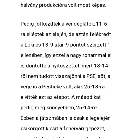
halvány produkcióra volt most képes.
Pedig jól kezdtek a vendéglátók, 11-6-
ra elléptek az elején, de aztán felébredt
a Loki és 13-9 után 9 pontot szerzett 1
ellenében, így ezzel a nagy rohammal el
is döntötte a nyitószettet, mert 18-14-
ről nem tudott visszajönni a PSE, sőt, a
vége is a Pestiéké volt, akik 25-18-ra
elvitték ezt az etapot. A másodikat
pedig még könnyebben, 25-14-re.
Ebben a játszmában is csak a legelején
csikorgott kicsit a fehérvári gépezet,