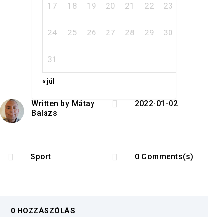
17
18
19
20
21
22
23
24
25
26
27
28
29
30
31
« júl

Written by
Mátay
2022-01-02
Balázs


Sport
0 Comments(s)
0 HOZZÁSZÓLÁS