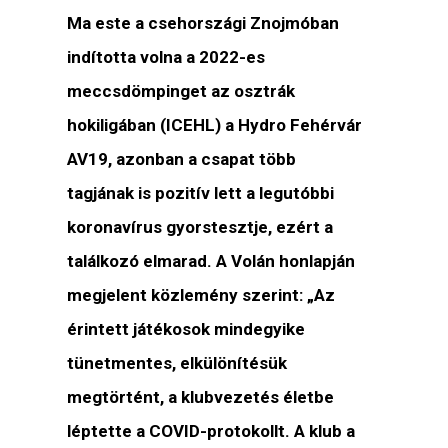
Ma este a csehországi Znojmóban
indította volna a 2022-es
meccsdömpinget az osztrák
hokiligában (ICEHL) a Hydro Fehérvár
AV19, azonban a csapat több
tagjának is pozitív lett a legutóbbi
koronavírus gyorstesztje, ezért a
találkozó elmarad. A Volán honlapján
megjelent közlemény szerint: „Az
érintett játékosok mindegyike
tünetmentes, elkülönítésük
megtörtént, a klubvezetés életbe
léptette a COVID-protokollt. A klub a