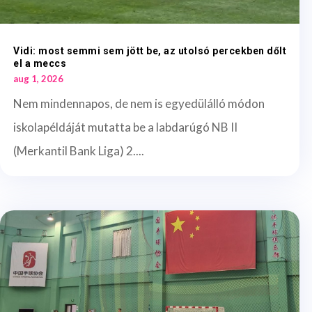
Vidi: most semmi sem jött be, az utolsó percekben dőlt
el a meccs
aug 1, 2026
Nem mindennapos, de nem is egyedülálló módon
iskolapéldáját mutatta be a labdarúgó NB II
(Merkantil Bank Liga) 2....