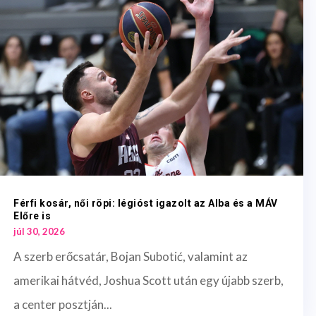
Férfi kosár, női röpi: légióst igazolt az Alba és a MÁV
Előre is
júl 30, 2026
A szerb erőcsatár, Bojan Subotić, valamint az
amerikai hátvéd, Joshua Scott után egy újabb szerb,
a center posztján...