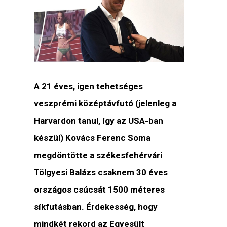
A 21 éves, igen tehetséges
veszprémi középtávfutó (jelenleg a
Harvardon tanul, így az USA-ban
készül) Kovács Ferenc Soma
megdöntötte a székesfehérvári
Tölgyesi Balázs csaknem 30 éves
országos csúcsát 1500 méteres
síkfutásban. Érdekesség, hogy
mindkét rekord az Egyesült