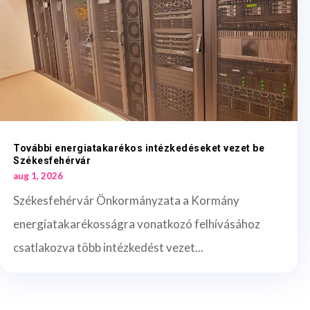
További energiatakarékos intézkedéseket vezet be
Székesfehérvár
aug 1, 2026
Székesfehérvár Önkormányzata a Kormány
energiatakarékosságra vonatkozó felhívásához
csatlakozva több intézkedést vezet...