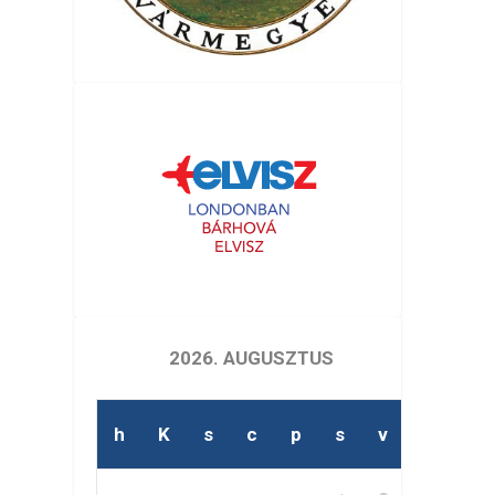
2026. AUGUSZTUS
h
K
s
c
p
s
v