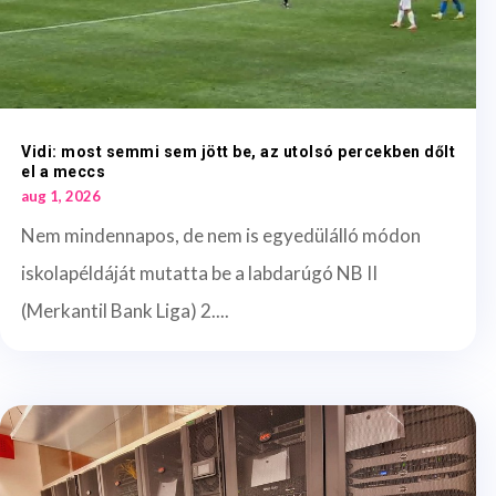
Vidi: most semmi sem jött be, az utolsó percekben dőlt
el a meccs
aug 1, 2026
Nem mindennapos, de nem is egyedülálló módon
iskolapéldáját mutatta be a labdarúgó NB II
(Merkantil Bank Liga) 2....