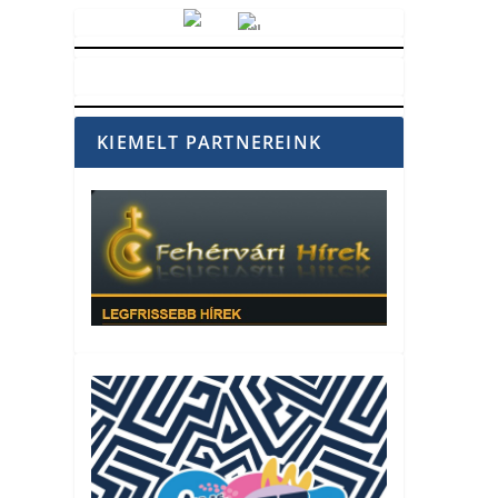
Vörösmarty Rádió
KIEMELT PARTNEREINK