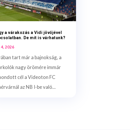
y a várakozás a Vidi jövőjével
csolatban. De mit is várhatunk?
 4, 2026
ában tart már a bajnokság, a
urkolók nagy örömére immár
mondott cél a Videoton FC
érvárnál az NB I-be való...