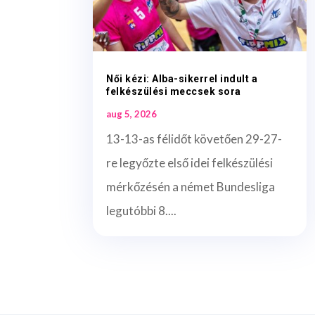
Női kézi: Alba-sikerrel indult a
felkészülési meccsek sora
aug 5, 2026
13-13-as félidőt követően 29-27-
re legyőzte első idei felkészülési
mérkőzésén a német Bundesliga
legutóbbi 8....