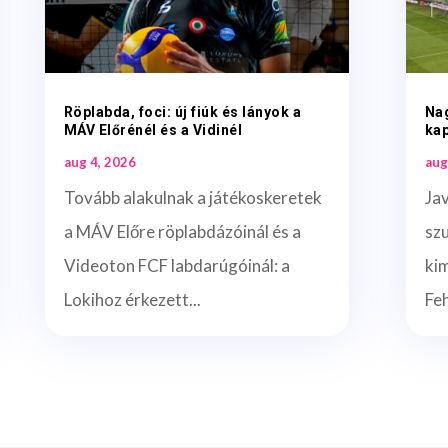
Röplabda, foci: új fiúk és lányok a
Nag
MÁV Előrénél és a Vidinél
kap
aug 4, 2026
aug
Tovább alakulnak a játékoskeretek
Jav
a MÁV Előre röplabdázóinál és a
sz
Videoton FCF labdarúgóinál: a
ki
Lokihoz érkezett...
Feh