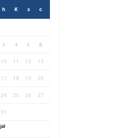
h
K
s
c
p
s
v
1
2
6
7
8
9
3
4
5
10
11
12
13
14
15
16
17
18
19
20
21
22
23
24
25
26
27
28
29
30
31
 júl