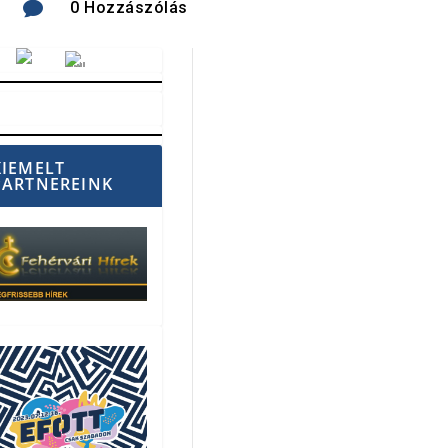

0 Hozzászólás
Vörösmarty Rádió
KIEMELT
PARTNEREINK