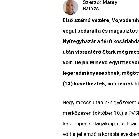
Szerző:
Mátay
Balázs
Első számú vezére, Vojvoda tá
végül bedarálta és magabiztos
Nyíregyházát a férfi kosárlabd
után visszatérő Stark még mes
volt. Dejan Mihevc együtteséb
legeredményesebbnek, mögötte 
(13) következtek, ami remek hí
Négy meccs után 2-2 győzelem és
mérkőzésen (október 10.) a PVSK
lesz éppen sétagalopp, mert bár t
volt a jellemző a korábbi években