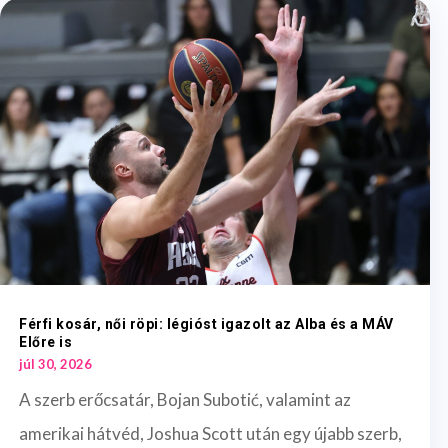
Férfi kosár, női röpi: légióst igazolt az Alba és a MÁV
Előre is
júl 30, 2026
A szerb erőcsatár, Bojan Subotić, valamint az
amerikai hátvéd, Joshua Scott után egy újabb szerb,