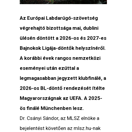
Az Európai Labdarúgó-szövetség
végrehajtó bizottsága mai, dublini
ülésén döntött a 2026-os és 2027-es
Bajnokok Ligája-döntők helyszínéről.
A korábbi évek rangos nemzetközi
eseményei után ezúttal a
legmagasabban jegyzett klubfinálé, a
2026-os BL-döntő rendezését ítélte
Magyarországnak az UEFA. A 2025-
ös finálé Münchenben lesz.
Dr. Csányi Sándor, az MLSZ elnöke a
bejelentést követően az mlsz.hu-nak