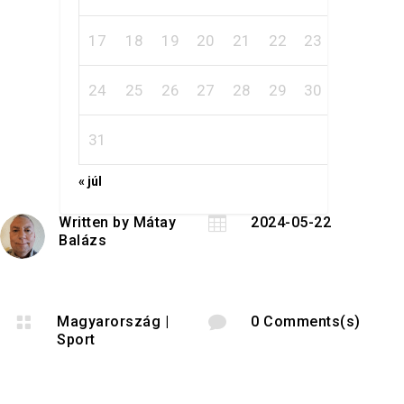
17
18
19
20
21
22
23
24
25
26
27
28
29
30
31
« júl
Written by
Mátay

2024-05-22
Balázs

Magyarország
|

0 Comments(s)
Sport