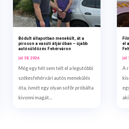
Bódult állapotban menekült, át a
Fil
piroson a vasúti átjáróban – újabb
el 
autósüldözés Fehérváron
Fe
júl 18, 2026
júl
Még egy hét sem telt el a legutóbbi
A r
székesfehérvári autós menekülés
kís
óta, ismét egy olyan sofőr próbálta
egy
kivonni magát...
aki