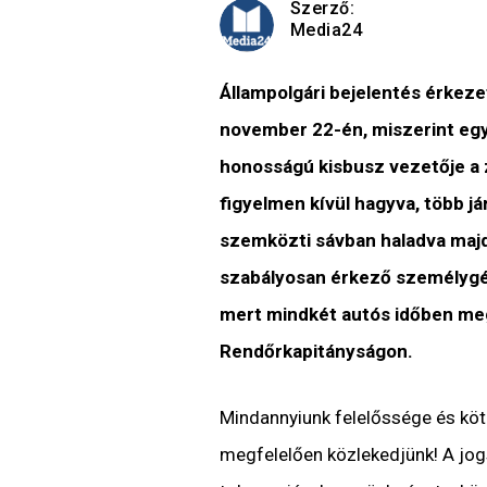
Szerző:
Media24
Állampolgári bejelentés érkez
november 22-én, miszerint egy
honosságú kisbusz vezetője a z
figyelmen kívül hagyva, több 
szemközti sávban haladva maj
szabályosan érkező személygép
mert mindkét autós időben megá
Rendőrkapitányságon.
Mindannyiunk felelőssége és köt
megfelelően közlekedjünk! A jog