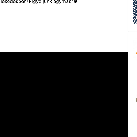
zlekedésben! Figyeljünk egymásra!