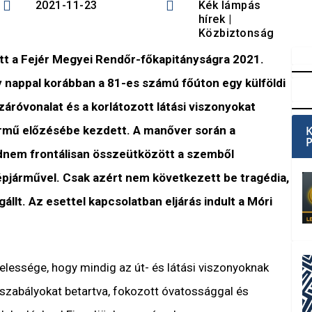


2021-11-23
Kék lámpás
hírek
|
Közbiztonság
ett a Fejér Megyei Rendőr-főkapitányságra 2021.
 nappal korábban a 81-es számú főúton egy külföldi
áróvonalat és a korlátozott látási viszonyokat
jármű előzésébe kezdett. A manőver során a
dnem frontálisan összeütközött a szemből
járművel. Csak azért nem következett be tragédia,
llt. Az esettel kapcsolatban eljárás indult a Móri
elessége, hogy mindig az út- és látási viszonyoknak
szabályokat betartva, fokozott óvatossággal és