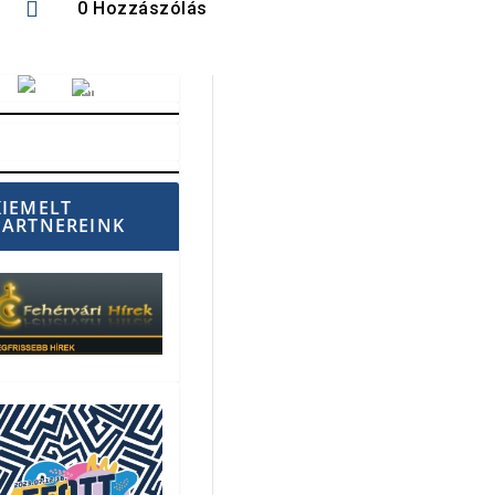

0 Hozzászólás
Vörösmarty Rádió
KIEMELT
PARTNEREINK