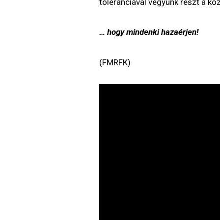
toleranciával vegyünk részt a kö
… hogy mindenki hazaérjen!
(FMRFK)