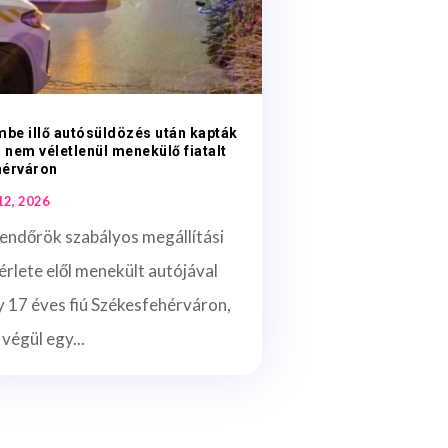
mbe illő autósüldözés után kapták
a nem véletlenül menekülő fiatalt
hérváron
 12, 2026
endőrök szabályos megállítási
érlete elől menekült autójával
 17 éves fiú Székesfehérváron,
 végül egy...