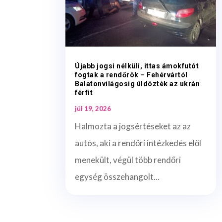
Újabb jogsi nélküli, ittas ámokfutót
fogtak a rendőrök – Fehérvártól
Balatonvilágosig üldözték az ukrán
férfit
júl 19, 2026
Halmozta a jogsértéseket az az
autós, aki a rendőri intézkedés elől
menekült, végül több rendőri
egység összehangolt...