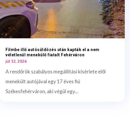
Filmbe illő autósüldözés után kapták el a nem
véletlenül menekülő fiatalt Fehérváron
júl 12, 2026
A rendőrök szabályos megállítási kísérlete elől
menekült autójával egy 17 éves fiú
Székesfehérváron, aki végül egy...