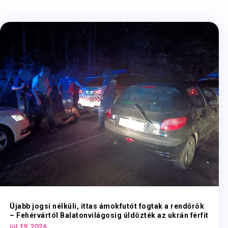
Újabb jogsi nélküli, ittas ámokfutót fogtak a rendőrök
– Fehérvártól Balatonvilágosig üldözték az ukrán férfit
júl 19, 2026