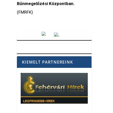
Bűnmegelőzési Központban.
(FMRFK)
Vörösmarty Rádió
KIEMELT PARTNEREINK