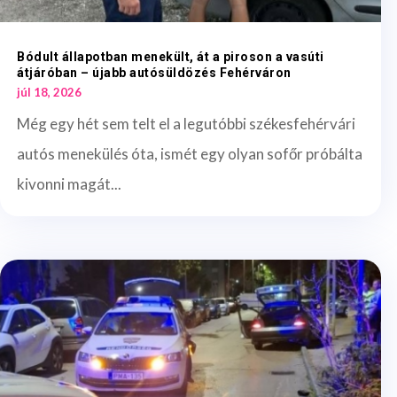
Bódult állapotban menekült, át a piroson a vasúti
átjáróban – újabb autósüldözés Fehérváron
júl 18, 2026
Még egy hét sem telt el a legutóbbi székesfehérvári
autós menekülés óta, ismét egy olyan sofőr próbálta
kivonni magát...