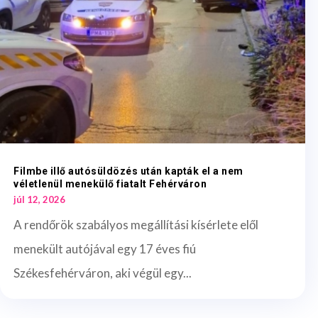
Filmbe illő autósüldözés után kapták el a nem
véletlenül menekülő fiatalt Fehérváron
júl 12, 2026
A rendőrök szabályos megállítási kísérlete elől
menekült autójával egy 17 éves fiú
Székesfehérváron, aki végül egy...