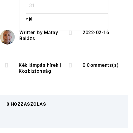
31
« júl

Written by
Mátay
2022-02-16
Balázs


Kék lámpás hírek
|
0 Comments(s)
Közbiztonság
0 HOZZÁSZÓLÁS