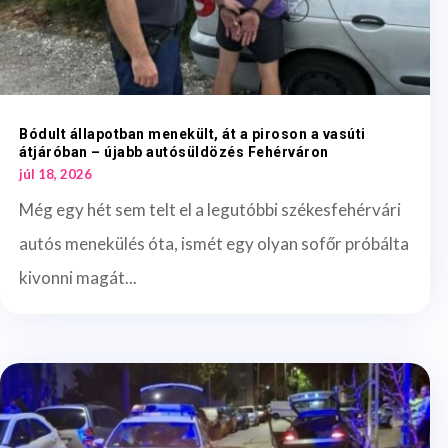
Bódult állapotban menekült, át a piroson a vasúti
átjáróban – újabb autósüldözés Fehérváron
júl 18, 2026
Még egy hét sem telt el a legutóbbi székesfehérvári
autós menekülés óta, ismét egy olyan sofőr próbálta
kivonni magát...