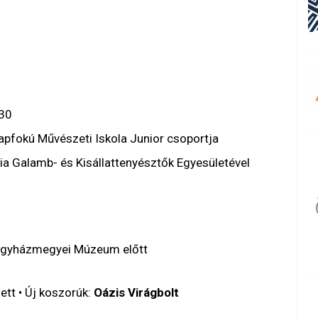
.30
apfokú Művészeti Iskola Junior csoportja
a Galamb- és Kisállattenyésztők Egyesületével
Egyházmegyei Múzeum előtt
ett • Új koszorúk:
Oázis Virágbolt