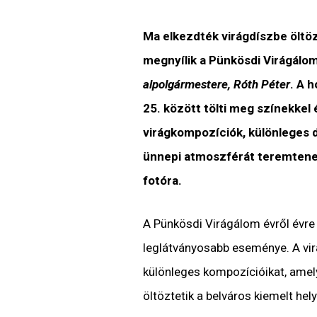
Ma elkezdték virágdíszbe öltöz
megnyílik a Pünkösdi Virágálo
alpolgármestere, Róth Péter
. A 
25. között tölti meg színekkel 
virágkompozíciók, különleges d
ünnepi atmoszférát teremtenek,
fotóra.
A Pünkösdi Virágálom évről évr
leglátványosabb eseménye. A vir
különleges kompozícióikat, amel
öltöztetik a belváros kiemelt hely