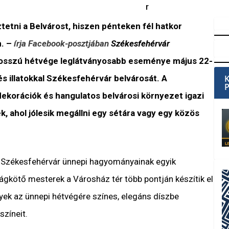
r
tetni a Belvárost, hiszen pénteken fél hatkor
m. –
írja Facebook-posztjában
Székesfehérvár
hosszú hétvége leglátványosabb eseménye május 22-
és illatokkal Székesfehérvár belvárosát. A
ekorációk és hangulatos belvárosi környezet igazi
 ahol jólesik megállni egy sétára vagy egy közös
e Székesfehérvár ünnepi hagyományainak egyik
ágkötő mesterek a Városház tér több pontján készítik el
yek az ünnepi hétvégére színes, elegáns díszbe
színeit.