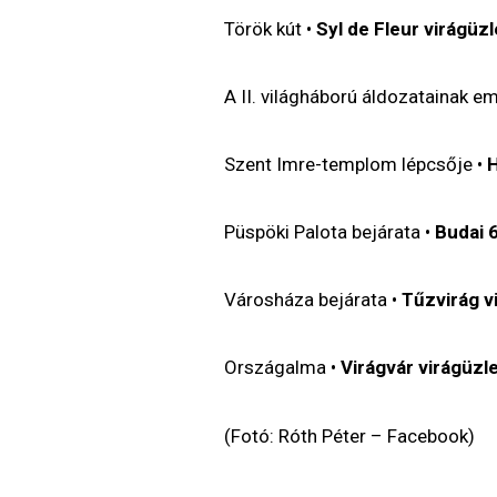
Török kút •
Syl de Fleur virágüzl
A II. világháború áldozatainak e
Szent Imre-templom lépcsője •
H
Püspöki Palota bejárata •
Budai 6
Városháza bejárata •
Tűzvirág v
Országalma •
Virágvár virágüzl
(Fotó: Róth Péter – Facebook)