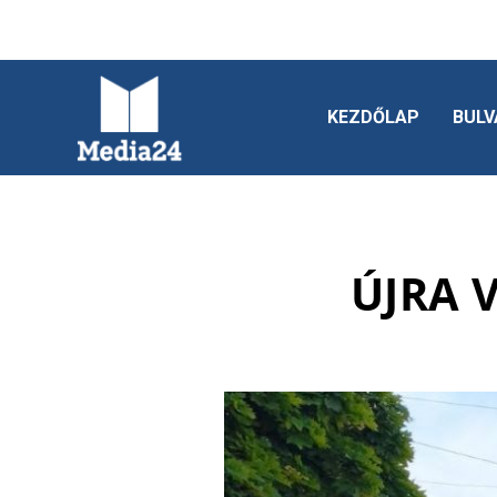
KEZDŐLAP
BULV
ÚJRA 