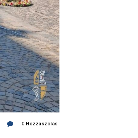

0 Hozzászólás