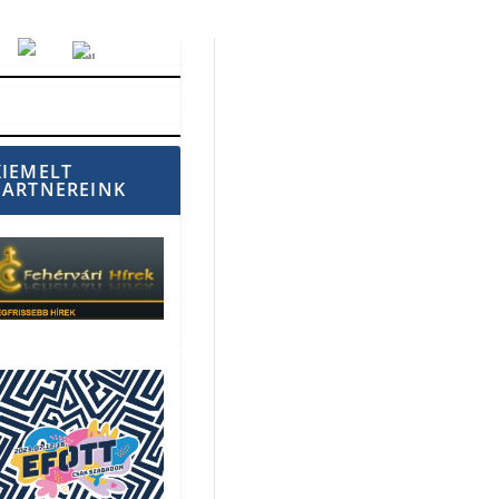
Vörösmarty Rádió
KIEMELT
PARTNEREINK