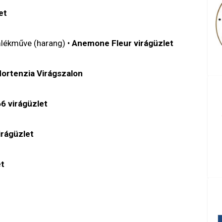
et
mlékműve (harang) •
Anemone Fleur virágüzlet
ortenzia Virágszalon
6 virágüzlet
irágüzlet
et