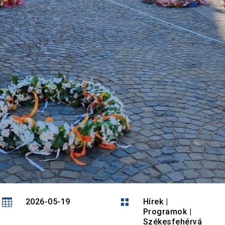

2026-05-19

Hírek
|
Programok
|
Székesfehérvá