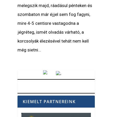
melegszik majd, ráadásul pénteken és
szombaton már éjjel sem fog fagyni,
mire 4-5 centisre vastagodna a
jégréteg, ismét olvadás várható, a
korcsolyák élezésével tehát nem kell
még sietni…
Vörösmarty Rádió
KIEMELT PARTNEREINK