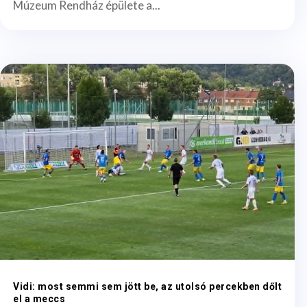
Múzeum Rendház épülete a...
Vidi: most semmi sem jött be, az utolsó percekben dőlt
el a meccs