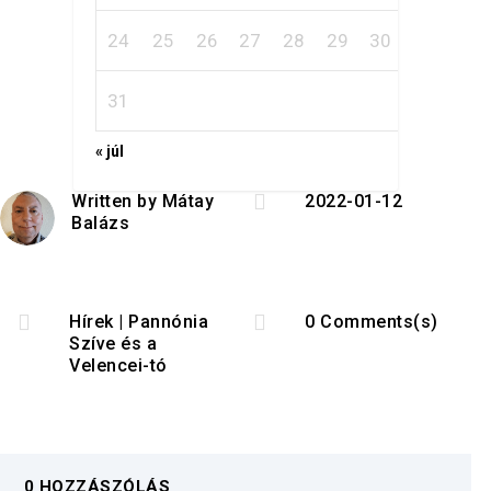
24
25
26
27
28
29
30
31
« júl

Written by
Mátay
2022-01-12
Balázs


Hírek
|
Pannónia
0 Comments(s)
Szíve és a
Velencei-tó
0 HOZZÁSZÓLÁS