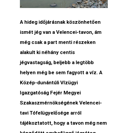
A hideg időjárásnak köszönhetően
ismét jég van a Velencei-tavon, ám
még csak a part menti részeken
alakult ki néhány centis
jégvastagság, beljebb a legtöbb
helyen még be sem fagyott a víz. A
Közép-dunántúli Vízügyi
Igazgatóság Fejér Megyei
Szakaszmérnökségének Velencei-
tavi Tófelügyelősége arról
tájékoztatott, hogy a tavon még nem
képződött egybefüggő jégréteg,